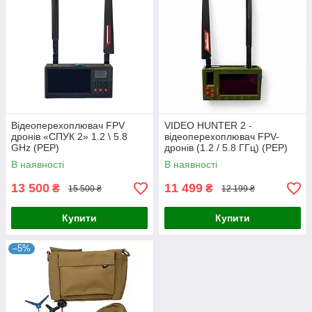
Відеоперехоплювач FPV
VIDEO HUNTER 2 -
дронів «СПУК 2» 1.2 \ 5.8
відеоперехоплювач FPV-
GHz (РЕР)
дронів (1.2 / 5.8 ГГц) (РЕР)
В наявності
В наявності
13 500
11 499
₴
₴
15 500 ₴
12 199 ₴
Купити
Купити
–5%