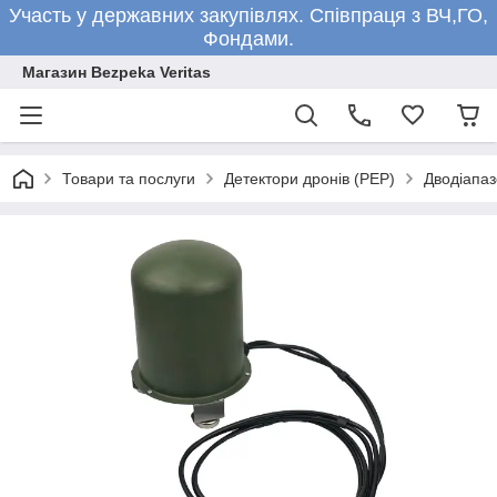
Участь у державних закупівлях. Співпраця з ВЧ,ГО,
Фондами.
Магазин Bezpeka Veritas
Товари та послуги
Детектори дронів (РЕР)
Дводіапаз