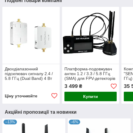
Подібні товари компанії
Двохдіапазонний
Платформа-подовжувач
Комп
підсилювач сигналу 2.4 /
антен 1.2 / 3.3 / 5.8 ГГц
"SEN
5.8 ГГц (Dual Band) 4 Вт
(SMA) для FPV-детекторів
ГГц)
для FPV, Wi-Fi та
WHOOVER-3, SENSE-3,
анте
3 499
35 
₴
бездротових систем
Чуйка 3.0, Skyrazor
кріп
"Spectra" (РЕР)
Ціну уточнюйте
Купити
Акційні пропозиції та новинки
–13%
–6%