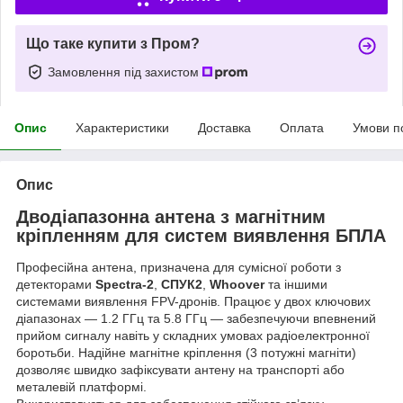
Що таке купити з Пром?
Замовлення під захистом
Опис
Характеристики
Доставка
Оплата
Умови п
Опис
Дводіапазонна антена з магнітним
кріпленням для систем виявлення БПЛА
Професійна антена, призначена для сумісної роботи з
детекторами
Spectra-2
,
СПУК2
,
Whoover
та іншими
системами виявлення FPV-дронів. Працює у двох ключових
діапазонах — 1.2 ГГц та 5.8 ГГц — забезпечуючи впевнений
прийом сигналу навіть у складних умовах радіоелектронної
боротьби. Надійне магнітне кріплення (3 потужні магніти)
дозволяє швидко зафіксувати антену на транспорті або
металевій платформі.