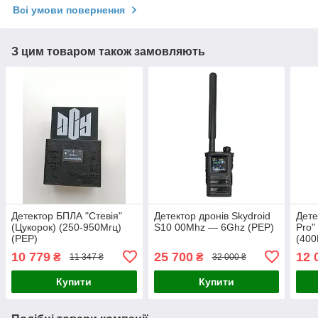
Всі умови повернення
З цим товаром також замовляють
Детектор БПЛА "Стевія"
Детектор дронів Skydroid
Дете
(Цукорок) (250-950Мгц)
S10 00Мhz — 6Ghz (РЕР)
Pro"
(РЕР)
(400
(РЕР
10 779
25 700
12 
₴
₴
11 347 ₴
32 000 ₴
Купити
Купити