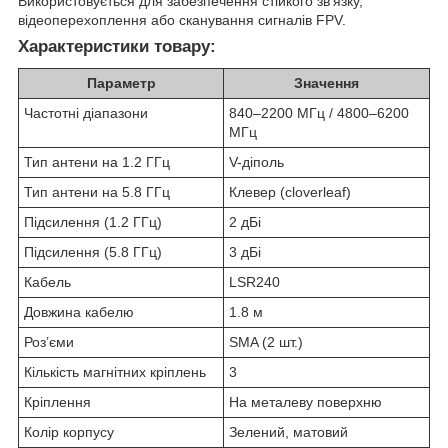
Використовується для забезпечення стійкого зв’язку,
відеоперехоплення або сканування сигналів FPV.
Характеристики товару:
Параметр
Значення
Частотні діапазони
840–2200 МГц / 4800–6200
МГц
Тип антени на 1.2 ГГц
V-діполь
Тип антени на 5.8 ГГц
Клевер (cloverleaf)
Підсилення (1.2 ГГц)
2 дБі
Підсилення (5.8 ГГц)
3 дБі
Кабель
LSR240
Довжина кабелю
1.8 м
Роз’єми
SMA (2 шт.)
Кількість магнітних кріплень
3
Кріплення
На металеву поверхню
Колір корпусу
Зелений, матовий