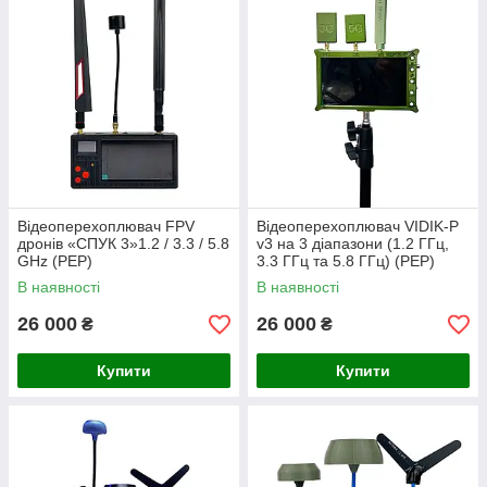
Відеоперехоплювач FPV
Відеоперехоплювач VIDIK-P
дронів «СПУК 3»1.2 / 3.3 / 5.8
v3 на 3 діапазони (1.2 ГГц,
GHz (РЕР)
3.3 ГГц та 5.8 ГГц) (РЕР)
В наявності
В наявності
26 000
26 000
₴
₴
Купити
Купити