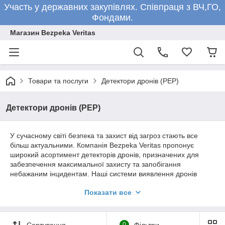
Участь у державних закупівлях. Співпраця з ВЧ,ГО,
Фондами.
Магазин Bezpeka Veritas
Товари та послуги
Детектори дронів (РЕР)
Детектори дронів (РЕР)
У сучасному світі безпека та захист від загроз стають все
більш актуальними. Компанія Bezpeka Veritas пропонує
широкий асортимент детекторів дронів, призначених для
забезпечення максимальної захисту та запобігання
небажаним інцидентам. Наші системи виявлення дронів
використовують передові технології для точного визначення
Показати все
місця розташування та типу дрона, забезпечуючи надійну
охорону периметра, захист заходів і комерційну безпеку.
Військові підрозділи, включаючи Збройні Сили України (ЗСУ),
також активно використовують наші детектори дронів для
Сортування
0
Фільтри