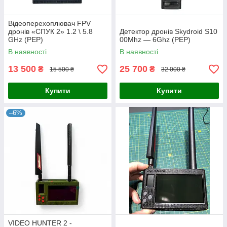
Відеоперехоплювач FPV
дронів «СПУК 2» 1.2 \ 5.8
Детектор дронів Skydroid S10
GHz (РЕР)
00Мhz — 6Ghz (РЕР)
В наявності
В наявності
13 500
25 700
₴
₴
15 500 ₴
32 000 ₴
Купити
Купити
–6%
VIDEO HUNTER 2 -