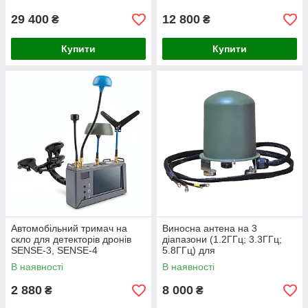
ГГц
4
29 400
12 800
₴
₴
Купити
Купити
Автомобільний тримач на
Виносна антена на 3
скло для детекторів дронів
діапазони (1.2ГГц; 3.3ГГц;
SENSE-3, SENSE-4
5.8ГГц) для
відеоперехоплювачів FPV
В наявності
В наявності
дронів
2 880
8 000
₴
₴