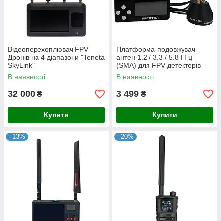
Відеоперехоплювач FPV
Платформа-подовжувач
Дронів на 4 діапазони "Teneta
антен 1.2 / 3.3 / 5.8 ГГц
SkyLink"
(SMA) для FPV-детекторів
(1.2ГГц;2.4ГГц;3.3ГГц;5.8ГГц
WHOOVER-3, SENSE-3,
В наявності
В наявності
)
Чуйка 3.0, Skyrazor "Spectra"
(РЕР)
32 000
3 499
₴
₴
Купити
Купити
–13%
–20%