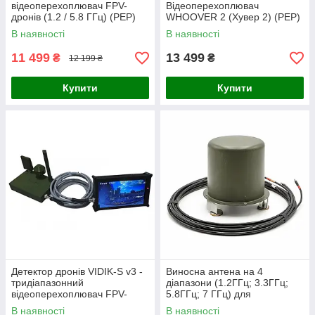
відеоперехоплювач FPV-
Відеоперехоплювач
дронів (1.2 / 5.8 ГГц) (РЕР)
WHOOVER 2 (Хувер 2) (РЕР)
В наявності
В наявності
11 499
13 499
₴
₴
12 199 ₴
Купити
Купити
Детектор дронів VIDIK-S v3 -
Виносна антена на 4
тридіапазонний
діапазони (1.2ГГц; 3.3ГГц;
відеоперехоплювач FPV-
5.8ГГц; 7 ГГц) для
дронів 1.2 / 2.4 / 3.3 /4.9 / 5.8
відеоперехоплювача SENSE-
В наявності
В наявності