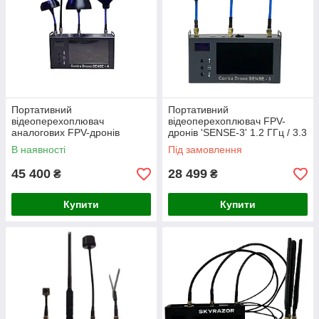
Портативний
Портативний
відеоперехоплювач
відеоперехоплювач FPV-
аналогових FPV-дронів
дронів 'SENSE-3' 1.2 ГГц / 3.3
"SENSE-4 " 1.3 / 3.3 / 5.8 / 6.8
ГГц / 5.8 ГГц (РЕР)
В наявності
Під замовлення
ГГц (діапазон до 8 ГГц)
45 400
28 499
₴
₴
Купити
Купити