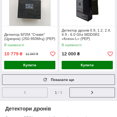
Детектор дронів 0.9, 1.2, 2.4,
Детектор БПЛА "Стевія"
4.9 - 6.0 Ghz MDDSR1
(Цукорок) (250-950Мгц) (РЕР)
«Ксеон-L» (РЕР)
В наявності
В наявності
10 779
12 000
₴
₴
11 347 ₴
Купити
Купити
Показати ще
1
/ 3
Детектори дронів