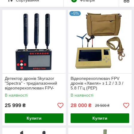
забезпечення безпеки на полі бою.
–5%
Детектор дронів Skyrazor
Відеоперехоплювач FPV
"Spectra" - тридіапазонний
дронів «Хвиля» з 1.2 / 3.3 /
відеоперехоплювач FPV-
5.8 ГГц (РЕР)
дронів 1.2 / 2.4 / 3.3 /4.9 / 5.8
В наявності
В наявності
ГГц
25 999
28 000
₴
₴
29 500 ₴
Купити
Купити