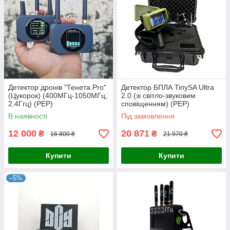
Детектор дронів "Тенета Pro"
Детектор БПЛА TinySA Ultra
(Цукорок) (400МГц-1050МГц;
2.0 (зі світло-звуковим
2.4Ггц) (РЕР)
сповіщенням) (РЕР)
В наявності
Під замовлення
12 000
20 871
₴
₴
16 800 ₴
21 970 ₴
Купити
Купити
–5%