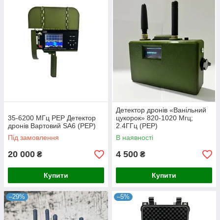
Детектор дронів «Ванільний
35-6200 МГц РЕР Детектор
цукорок» 820-1020 Мгц;
дронів Вартовий SA6 (РЕР)
2.4ГГц (РЕР)
Під замовлення
В наявності
20 000
4 500
₴
₴
Купити
Купити
–29%
–5%