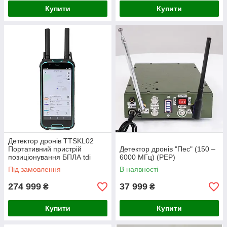
Купити
Купити
Детектор дронів TTSKL02
Портативний пристрій
Детектор дронів "Пес" (150 –
позиціонування БПЛА tdi
6000 МГц) (РЕР)
(РЕР)
Під замовлення
В наявності
274 999
37 999
₴
₴
Купити
Купити