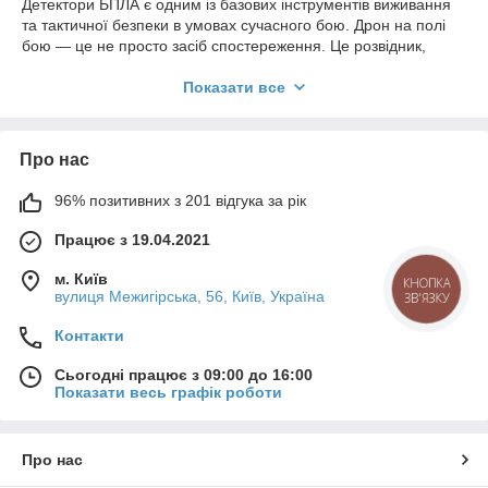
Детектори БПЛА є одним із базових інструментів виживання
та тактичної безпеки в умовах сучасного бою. Дрон на полі
бою — це не просто засіб спостереження. Це розвідник,
коригувальник артилерії, носій боєприпасу або елемент
наведення високоточної зброї. У більшості випадків
Показати все
виявлення дрона запізно означає втрату позиції, техніки або
особового складу. Саме тому детектори дронів
використовуються як засіб раннього попередження, що дає
Про нас
критично важливий час для реакції.
Для військової аудиторії детектор дронів — це не допоміжний
96% позитивних з 201 відгука за рік
пристрій, а елемент системи тактичної обізнаності. Він
Працює з 19.04.2021
працює пасивно, не випромінює сигналів і не демаскує
підрозділ, що особливо важливо під час позиційної оборони,
м. Київ
роботи мобільних груп і виконання завдань у зоні активної
КНОПКА
вулиця Межигірська, 56, Київ, Україна
ЗВ'ЯЗКУ
роботи ворожих БПЛА.
Що таке детектор дронів?
Контакти
Детектор дронів — це пристрій радіорозвідки ближнього
Сьогодні працює з 09:00 до 16:00
радіуса дії, який постійно контролює ефір та фіксує роботу
Показати весь графік роботи
дрона або пульта керування. Він аналізує канали управління,
телеметрії та відеопередачі, характерні для роботи БПЛА, і
сигналізує про загрозу ще до візуального контакту з дроном.
Про нас
На практиці це означає, що детектор БПЛА дозволяє виявити