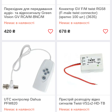
Перехідник для передавання
Конектор GV F/M twist RG58
аудіо- та відеосигналу Green
(F-male twist connector)
Vision GV RCA/M-BNC/M
(кратно 100 шт.) (3635)
Немає в наявності
Немає в наявності
420
678
₴
₴
UTC контролер Dahua
Пристрій розподілу відео
PFM820
сигналів Twist-VS1x2-HD-TB
Немає в наявності
Немає в наявності