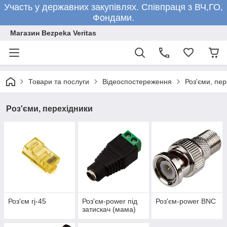
Участь у державних закупівлях. Співпраця з ВЧ,ГО,
Фондами.
Магазин Bezpeka Veritas
Товари та послуги
Відеоспостереження
Роз'єми, пер
Роз'єми, перехідники
Роз'єм rj-45
Роз'єм-power під
Роз'єм-power BNC
затискач (мама)