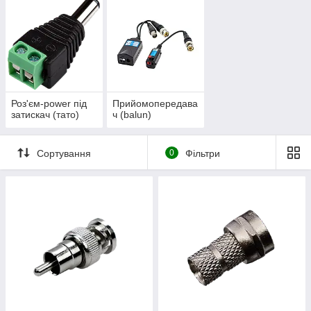
Роз'єм-power під
Прийомопередава
затискач (тато)
ч (balun)
Сортування
0
Фільтри