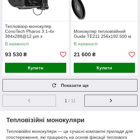
Тепловізор-монокуляр
ConoTech Pharos 3 1-4х
Монокуляр тепловізійний
384x288@12 μm з
Guide TE211 256x192 500 м
кріпленням на шолом
В наявності
В наявності
93 530
21 600
₴
₴
Купити
Купити
Показати ще
1
/ 11
Тепловізійні монокуляри
Тепловізійні монокуляри — це сучасні компактні прилади для
спостереження, які працюють на основі фіксації теплового