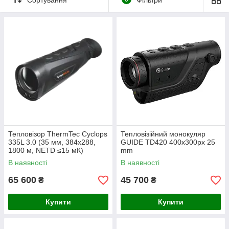
Тепловізор ThermTec Cyclops
Тепловізійний монокуляр
335L 3.0 (35 мм, 384x288,
GUIDE TD420 400х300px 25
1800 м, NETD ≤15 мК)
mm
В наявності
В наявності
65 600
45 700
₴
₴
Купити
Купити