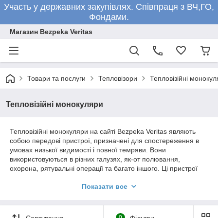
Участь у державних закупівлях. Співпраця з ВЧ,ГО,
Фондами.
Магазин Bezpeka Veritas
Товари та послуги
Тепловізори
Тепловізійні монокул
Тепловізійні монокуляри
Тепловізійні монокуляри на сайті Bezpeka Veritas являють
собою передові пристрої, призначені для спостереження в
умовах низької видимості і повної темряви. Вони
використовуються в різних галузях, як-от полювання,
охорона, рятувальні операції та багато іншого. Ці пристрої
забезпечують високу точність і чіткість зображення завдяки
Показати все
сучасним тепловізійним сенсорам.
Сортування
0
Фільтри