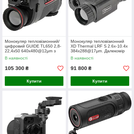
Монокуляр тепловізионний/
Монокуляр тепловізионний
цифровий GUIDE TL650 2,8-
XD Thermal LRF S 2.6x-10.4x
22,4x50 640х480@12μm з
384x288@17μm. Далекомір
далекоміром. 1400 м
1200 м
В наявності
В наявності
105 300
91 800
₴
₴
Купити
Купити