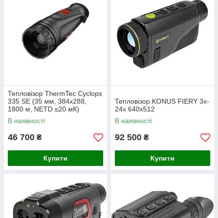
Тепловізор ThermTec Cyclops
335 SE (35 мм, 384x288,
Тепловізор KONUS FIERY 3x-
1800 м, NETD ≤20 мК)
24x 640x512
В наявності
В наявності
46 700
92 500
₴
₴
Купити
Купити