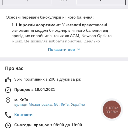
Основні переваги бінокулярів нічного бачення:
Широкий асортимент
: У каталозі представлені
різноманітні моделі бінокулярів нічного бачення від
провідних виробників, таких як AGM, Newcon Optik та
інших. Це дозволяє вибрати пристрій, ідеально
відповідний вашим потребам.
Показати все
Висока якість
: Усі бінокуляри виготовлені з міцних і
надійних матеріалів, що забезпечує їх довговічність і
стійкість до зносу. Це особливо важливо для
Про нас
використання в польових умовах і екстремальних
ситуаціях.
96% позитивних з 200 відгуків за рік
Сучасні технології
: Бінокуляри оснащені
передовими технологіями нічного бачення, включаючи
Працює з 19.04.2021
інфрачервоні сенсори, цифрову обробку зображень і
м. Київ
вбудовані далекоміри, що забезпечує високу чіткість і
вулиця Межигірська, 56, Київ, Україна
деталізацію зображення.
КНОПКА
ЗВ'ЯЗКУ
Зручність використання
: Легкість встановлення і
Контакти
налаштування бінокулярів дозволяє швидко
адаптуватися до будь-яких змін умов або вимог,
Сьогодні працює з 08:00 до 19:00