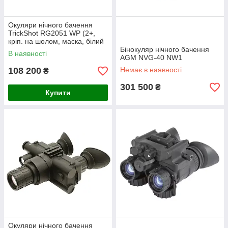
Окуляри нічного бачення
TrickShot RG2051 WP (2+,
кріп. на шолом, маска, білий
фосфор)
Бінокуляр нічного бачення
В наявності
AGM NVG-40 NW1
108 200
Немає в наявності
₴
301 500
₴
Купити
Окуляри нічного бачення