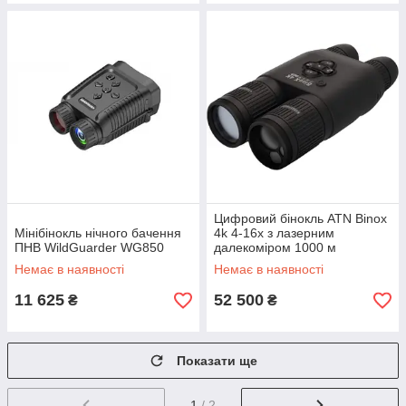
Цифровий бінокль ATN Binox
Мінібінокль нічного бачення
4k 4-16x з лазерним
ПНВ WildGuarder WG850
далекоміром 1000 м
Немає в наявності
Немає в наявності
11 625
52 500
₴
₴
Показати ще
1
/ 2