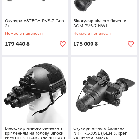
Окуляри A3TECH PVS-7 Gen
Бінокуляр нічного бачення
2+
AGM PVS-7 NW1
Немає в наявності
Немає в наявності
179 440
175 000
₴
₴
Бінокуляр нічного бачення з
Окуляри нічного бачення
кріпленням на голову Binock
NRP RG3051 (GEN 3, креп.
NV8000 3D Gen2 (до 400 м) з
на шолом, маска)