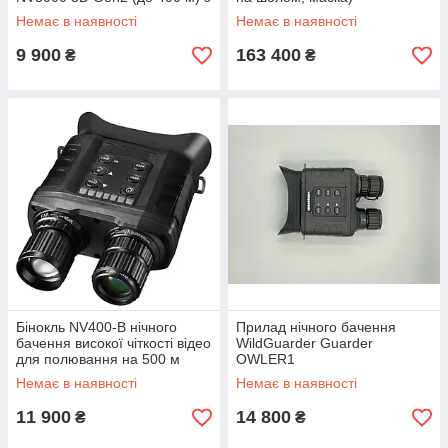
відео та фото записом
Немає в наявності
Немає в наявності
9 900
163 400
₴
₴
Бінокль NV400-B нічного
Прилад нічного бачення
бачення високої чіткості відео
WildGuarder Guarder
для полювання на 500 м
OWLER1
WildGuarder Guarder
Немає в наявності
Немає в наявності
OWLER1
11 900
14 800
₴
₴