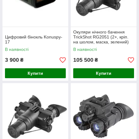
Окуляри нічного бачення
Цифровий бінокль Konuspy-
TrickShot RG2051 (2+, кріп.
17
на шолом, маска, зелений)
В наявності
В наявності
3 900
105 500
₴
₴
Купити
Купити