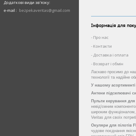
e-mail
bezpekaveritas@gmail.com
Інформація для пок
Про нас
Контакти
Доставка і оплата
Возврат і обмін
Ласкаво просимо до наш
технології та надійне о
У нашому асортименті 
Антени підсилювачі с
Пульти керування для
невід'ємним компоненто
широким функціоналом, щ
Veritas для своїх потре
Окуляри для пілотів 
чудове поєднання якісн