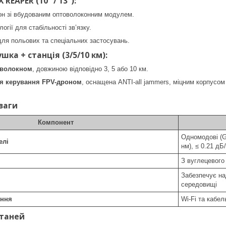
 REAPER (10" / 13"):
он зі вбудованим оптоволоконним модулем.
огії для стабільності зв’язку.
ля польових та спеціальних застосувань.
ка + станція (3/5/10 км):
оволокном
, довжиною відповідно 3, 5 або 10 км.
ія керування FPV-дроном
, оснащена ANTI-all jammers, міцним корпусом 
еваги
Компонент
Одномодові (G
елі
нм), ≤ 0.21 дБ
З вуглецевого
Забезпечує на
середовищі
ення
Wi-Fi та кабе
станей