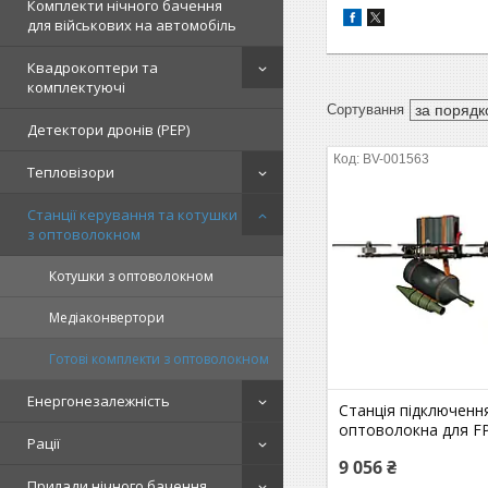
Комплекти нічного бачення
для військових на автомобіль
Квадрокоптери та
комплектуючі
Детектори дронів (РЕР)
BV-001563
Тепловізори
Станції керування та котушки
з оптоволокном
Котушки з оптоволокном
Медіаконвертори
Готові комплекти з оптоволокном
Енергонезалежність
Станція підключенн
оптоволокна для FP
Рації
9 056 ₴
Прилади нічного бачення