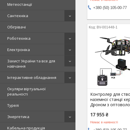
Метеостанції
+380 (50) 105-00-77
Сантехніка
Обігрівачі
BV-001448-1
Роботехніка
Електроніка
Захист України та все для
навчання
Інтерактивне обладнання
Окуляри віртуальної
Контролер для ств
реальності
наземної станції ке
Дроном з оптовол
Турелі
17 955 ₴
Энергетика
Немає в наявності
Кабельна продукція