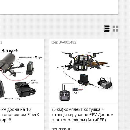
41
BV-001432
FPV дрона на 10
(5 км)Комплект котушка +
птоволокном FiberX
станція керування FPV Дроном
тиреб
з оптоволокном (АнтиРЕБ)
32 230 ₴