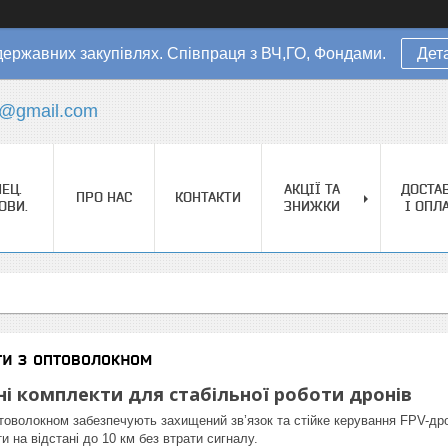
державних закупівлях. Співпраця з ВЧ,ГО, Фондами.
Дет
s@gmail.com
ЕЦ.
АКЦІЇ ТА
ДОСТА
ПРО НАС
КОНТАКТИ
ОВИ.
ЗНИЖКИ
І ОПЛ
ти з оптоволокном
і комплекти для стабільної роботи дронів
птоволокном забезпечують захищений зв’язок та стійке керування FPV-дро
 на відстані до 10 км без втрати сигналу.