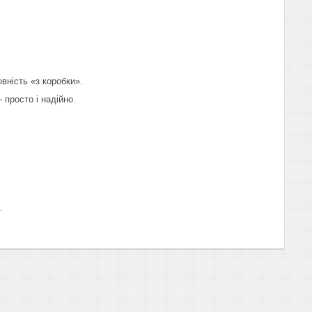
ність «з коробки».
просто і надійно.
.