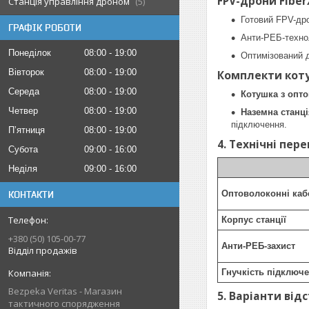
FPV-дрони FiberX
Станція управління дроном
5
Готовий FPV-др
ГРАФІК РОБОТИ
Анти-РЕБ-технол
Понеділок
08:00
19:00
Оптимізований д
Вівторок
08:00
19:00
Комплекти котуш
Середа
08:00
19:00
Котушка з опт
Четвер
08:00
19:00
Наземна станц
підключення.
Пʼятниця
08:00
19:00
4. Технічні пер
Субота
09:00
16:00
Неділя
09:00
16:00
Оптоволоконні каб
КОНТАКТИ
Корпус станції
+380 (50) 105-00-77
Анти-РЕБ-захист
Відділ продажів
Гнучкість підключ
Bezpeka Veritas - Магазин
5. Варіанти від
тактичного спорядження