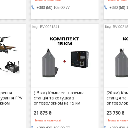
+380 (50) 105-00-77
+380 (50) 
BV-0021841
BV-0021
орення
(15 км) Комплект наземна
(20 км) Ко
рування FPV
станція та котушка з
станція та
окном
оптоволокном на 15 км
оптоволок
21 875 ₴
23 750 ₴
Немає в наявності
Немає в наявн