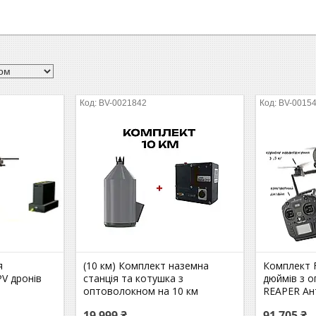
BV-0021842
BV-0015
я
(10 км) Комплект наземна
Комплект 
V дронів
станція та котушка з
дюймів з о
оптоволокном на 10 км
REAPER Ан
19 999 ₴
91 705 ₴