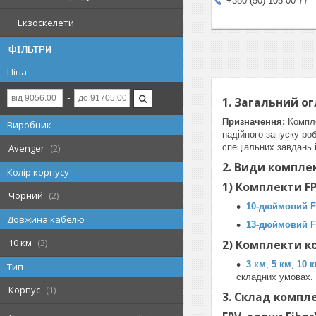
+380 (50) 105-00-77
Екзоскелети
ФІЛЬТРИ
Ціна
1. Загальний о
Призначення:
Компле
Виробник
надійного запуску ро
спеціальних завдань і
Avenger
2
2. Види компле
Колір корпусу
1)
Комплекти FP
Чорний
2
10-дюймовий F
Довжина кабелю
13-дюймовий F
10 км
3
2)
Комплекти ко
3 км
,
5 км
,
10 
Тип
складних умовах.
Корпус
1
3. Склад компл