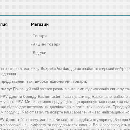
упця
Магазин
Товари
Акційні товари
Відгуки
ого інтернет-магазину
Bezpeka Veritas
, де ви знайдете широкий вибір пр
бладнання.
представлені такі високотехнологічні товари:
игналу:
Покращуй свій зв'язок разом з антенами підсилювачів сигналу таки
 FPV Дронів бренду Radiomaster
: Наші пульти від Radiomaster забезп
м у світі FPV. Ми пишаємося продукцією, що пропонується нами, яка від
о відповідає потребам як досвідчених пілотів, так і новачків. Приєднуй
б у продукції Radiomaster, та довірте нам забезпечити вас найкращими 
FPV Дронів
: У нашому магазині Ви можете придбати окуляри від брендів
ого зображення, комфорту та передових технологій. Вони забезпечують к