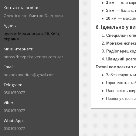
3 км
— для коро
5 км
— баланс м
Олексієвець Дмитро Олегович
10 км
— максима
6. Ідеально у в
вулиця Межигірська, 56, Київ,
Спеціальні опе
Україна
Монтаж/інспек
Радіоперешкод
https://bezpeka-veritas.com.ua/
Швидкий розго
Готові комплекти з
bezpekaveritas@gmail.com
Забезпечують ми
Гарантують стаб
Охоплюють широ
0501050077
Пропонуються з
0501050077
0501050077