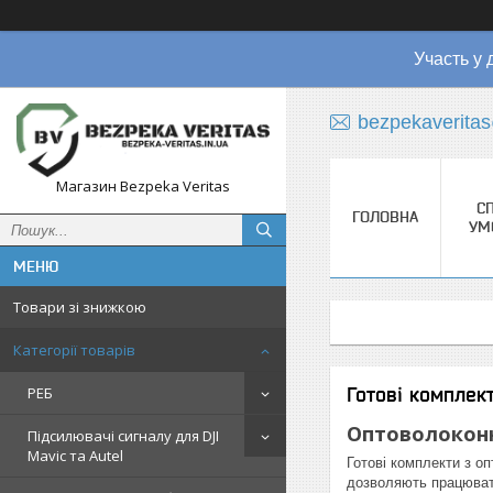
Участь у 
bezpekaverita
Магазин Bezpeka Veritas
СП
ГОЛОВНА
УМ
Товари зі знижкою
Категорії товарів
Готові комплек
РЕБ
Оптоволоконн
Підсилювачі сигналу для DJI
Mavic та Autel
Готові комплекти з о
дозволяють працювати