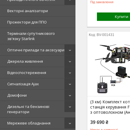
Під замовлення
Векторні аналізатори
Купити
Прожектори для ППО
Термінали супутникового
BV-001431
зв'язку Starlink
Оптичні прилади та аксесуари
Джерела живлення
Відеоспостереження
Сигналізація Ajax
Домофони
(3 км) Комплект ко
Дизельні та бензинові
станція керування 
генератори
з оптоволокном (А
39 690 ₴
Мережеве обладнання
Немає в наявності