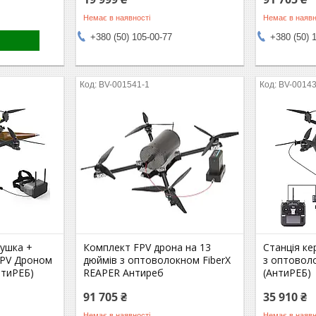
Немає в наявності
Немає в наявн
+380 (50) 105-00-77
+380 (50) 
BV-001541-1
BV-0014
тушка +
Комплект FPV дрона на 13
Станція к
FPV Дроном
дюймів з оптоволокном FiberX
з оптоволо
нтиРЕБ)
REAPER Антиреб
(АнтиРЕБ)
91 705 ₴
35 910 ₴
Немає в наявності
Немає в наявн