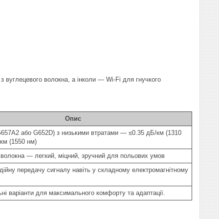
з вуглецевого волокна, а інколи — Wi-Fi для гнучкого
Опис
657A2 або G652D) з низькими втратами — ≤0.35 дБ/км (1310
/км (1550 нм)
 волокна — легкий, міцний, зручний для польових умов
дійну передачу сигналу навіть у складному електромагнітному
льні варіанти для максимального комфорту та адаптації.