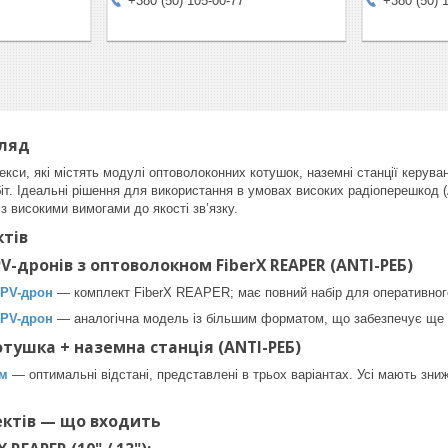
+380 (50) 105-00-77
+380 (50) 
гляд
кси, які містять модулі оптоволоконних котушок, наземні станції керув
біт. Ідеальні рішення для використання в умовах високих радіоперешкод 
з високими вимогами до якості зв’язку.
ктів
V-дронів з оптоволокном FiberX REAPER (ANTI-РЕБ)
PV-дрон
— комплект FiberX REAPER; має повний набір для оперативног
PV-дрон
— аналогічна модель із більшим форматом, що забезпечує ще к
тушка + наземна станція (ANTI-РЕБ)
км
— оптимальні відстані, представлені в трьох варіантах. Усі мають зни
ектів — що входить