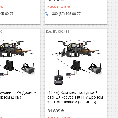
ості
Немає в наявності
105-00-77
+380 (50) 105-00-77
30
BV-001433
ерування FPV Дроном
(10 км) Комплект котушка +
кном (2 км)
станція керування FPV Дроном
з оптоволокном (АнтиРЕБ)
31 899 ₴
ості
Немає в наявності