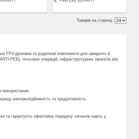
105-00-77
+380 (50) 105-00-77
ання FPV-дронами та додаткові компоненти для швидкого й
(ANTI-РЕБ), польових операцій, інфраструктурних проєктів або
о використання.
ращу вантажопідйомність та продуктивність.
жки та гарантують ефективну передачу сигналів навіть у