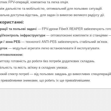
тких FPV-операцій, компактна та легка опція.
іж дальністю та мобільністю, оптимальний для польових ситуацій.
льна доступна відстань, для задач із вимогою великого радіусу дії.
икористанні:
рації та польові задачі
— FPV-дрони FiberX REAPER забезпечують готов
ції/контроль інфраструктури
— оптоволоконні комплекти зі станціями — 
и / зона РЕБ
— технології ANTI-РЕБ забезпечують стабільний зв’язок.
рток
— модульні агрегати легко встановлювати й експлуатувати.
 оптоволокном:
ттєву готовність до роботи без потреби додаткових складань.
ільність та якість зв'язку в складних умовах.
кий спектр потреб — від польових завдань до вимогливих спецоперацій
 привабливими знижками, що робить їх ще привабливішими.