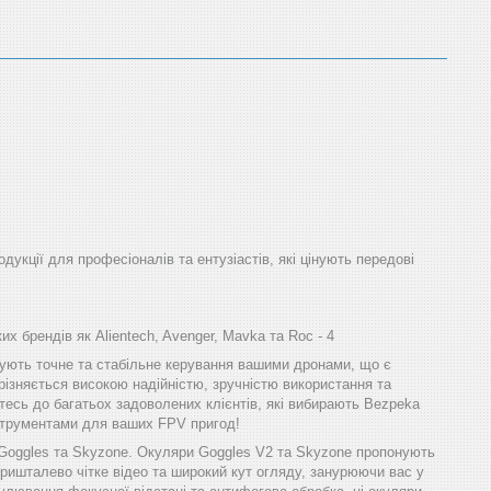
одукції для професіоналів та ентузіастів, які цінують передові
х брендів як Alientech, Avenger, Mavka та Roc - 4
ечують точне та стабільне керування вашими дронами, що є
різняється високою надійністю, зручністю використання та
тесь до багатьох задоволених клієнтів, які вибирають Bezpeka
інструментами для ваших FPV пригод!
 Goggles та Skyzone. Окуляри Goggles V2 та Skyzone пропонують
ришталево чітке відео та широкий кут огляду, занурюючи вас у