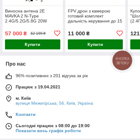
Виносна антена 2E
FPV дрон з камерою
Купо
MAVKA 2 N-Type
готовий комплект
"Шол
2.4G/5.2G/5.8G 20W
дальність керування до 15
(2.4
км
АКБ 
при
57 000
11 000
121
₴
₴
62 199 ₴
Купити
Купити
КНОПКА
ЗВ'ЯЗКУ
Про нас
96% позитивних з 201 відгука за рік
Працює з 19.04.2021
м. Київ
вулиця Межигірська, 56, Київ, Україна
Контакти
Сьогодні працює з 08:00 до 19:00
Показати весь графік роботи