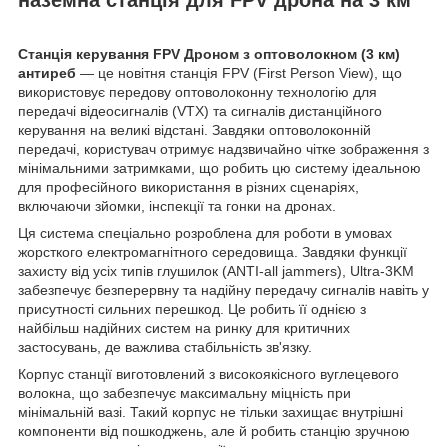
Станція керування FPV Дроном з оптоволокном (3 км)
антиреб
— це новітня станція FPV (First Person View), що
використовує передову оптоволоконну технологію для
передачі відеосигналів (VTX) та сигналів дистанційного
керування на великі відстані. Завдяки оптоволоконній
передачі, користувач отримує надзвичайно чітке зображення з
мінімальними затримками, що робить цю систему ідеальною
для професійного використання в різних сценаріях,
включаючи зйомки, інспекції та гонки на дронах.
Ця система спеціально розроблена для роботи в умовах
жорсткого електромагнітного середовища. Завдяки функції
захисту від усіх типів глушилок (ANTI-all jammers), Ultra-3KM
забезпечує безперервну та надійну передачу сигналів навіть у
присутності сильних перешкод. Це робить її однією з
найбільш надійних систем на ринку для критичних
застосувань, де важлива стабільність зв'язку.
Корпус станції виготовлений з високоякісного вуглецевого
волокна, що забезпечує максимальну міцність при
мінімальній вазі. Такий корпус не тільки захищає внутрішні
компоненти від пошкоджень, але й робить станцію зручною