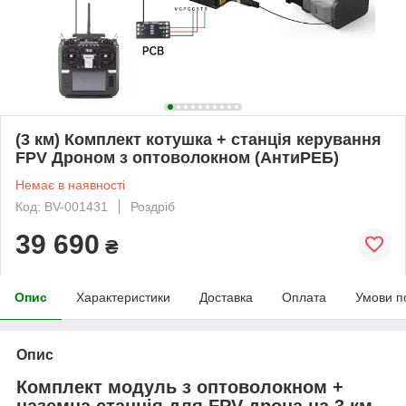
(3 км) Комплект котушка + станція керування
FPV Дроном з оптоволокном (АнтиРЕБ)
Немає в наявності
Код: BV-001431
Роздріб
39 690
₴
Опис
Характеристики
Доставка
Оплата
Умови п
Опис
Комплект модуль з оптоволокном +
наземна станція для FPV дрона на 3 км