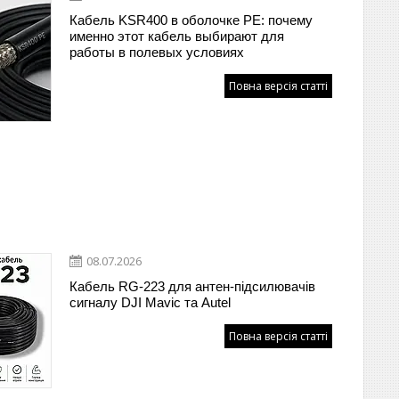
Кабель KSR400 в оболочке PE: почему
именно этот кабель выбирают для
работы в полевых условиях
Повна версія статті
08.07.2026
Кабель RG-223 для антен-підсилювачів
сигналу DJI Mavic та Autel
Повна версія статті