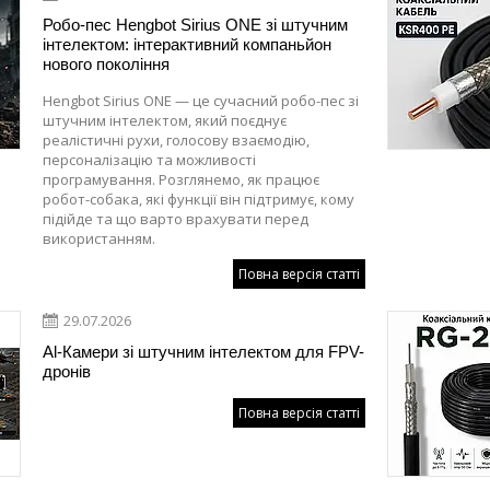
Робо-пес Hengbot Sirius ONE зі штучним
інтелектом: інтерактивний компаньйон
нового покоління
Hengbot Sirius ONE — це сучасний робо-пес зі
штучним інтелектом, який поєднує
реалістичні рухи, голосову взаємодію,
персоналізацію та можливості
програмування. Розглянемо, як працює
робот-собака, які функції він підтримує, кому
підійде та що варто врахувати перед
використанням.
Повна версія статті
29.07.2026
Al-Камери зі штучним інтелектом для FPV-
дронів
Повна версія статті