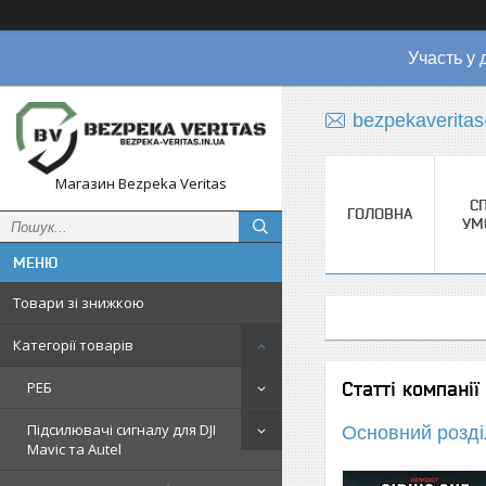
Участь у 
bezpekaverita
Магазин Bezpeka Veritas
СП
ГОЛОВНА
УМ
Товари зі знижкою
Категорії товарів
Статті компані
РЕБ
Підсилювачі сигналу для DJI
Основний розді
Mavic та Autel