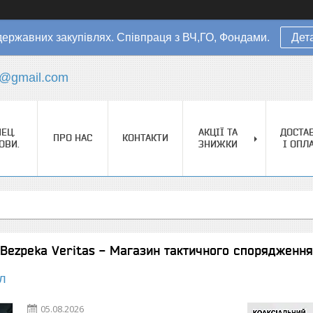
державних закупівлях. Співпраця з ВЧ,ГО, Фондами.
Дет
s@gmail.com
ЕЦ.
АКЦІЇ ТА
ДОСТА
ПРО НАС
КОНТАКТИ
ОВИ.
ЗНИЖКИ
І ОПЛ
ї Bezpeka Veritas - Магазин тактичного спорядження
л
05.08.2026