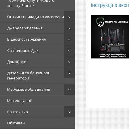
Термінали супутникового
Інструкції з екс
зв'язку Starlink
Оптичні прилади та аксесуари
Джерела живлення
Відеоспостереження
Сигналізація Ajax
Домофони
Дизельні та бензинові
генератори
Мережеве обладнання
Метеостанції
Сантехніка
Обігрівачі