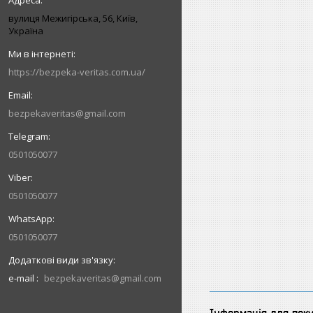
вулиця Межигірська, 56, Київ,
Україна
https://bezpeka-veritas.com.ua/
bezpekaveritas@gmail.com
0501050077
0501050077
0501050077
e-mail
bezpekaveritas@gmail.com
Інформація для пок