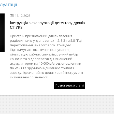
плуатації
11.12.2025
Інструкція з експлуатації детектору дронів
СПУК3
Пристрій призначений для виявлення
радіосигналів у діапазонах 1.2, 3.3 та 5.8 ГГц і
перехоплення аналогового FPV-відео.
Підтримує автоматичне сканування,
фільтрацію хибних сигналів, ручний вибір
каналів та відеоперегляд. Оснащений
акумулятором на 10 000 мА·год, оновленням
по Wi-Fi та зручною індикацією тривог і
заряду. Ідеальний як додатковий інструмент
ситуаційної обізнаності.
Повна версія статті