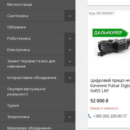
Метеостанції
BV-000947
Сантехніка
Обігрівачі
Роботехніка
Електроніка
Захист України та все для
навчання
Інтерактивне обладнання
Цифровий приціл ні
бачення Pulsar Digis
Окуляри віртуальної
N455 LRF
реальності
52 000 ₴
Турелі
Немає в наявності
+380 (50) 105-00-77
Энергетика
Мережеве обладнання -