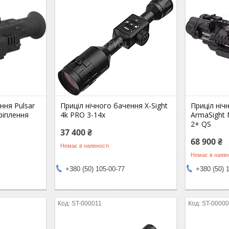
ння Pulsar
Приціл нічного бачення X-Sight
Приціл ніч
кріплення
4k PRO 3-14x
ArmaSight
2+ QS
37 400 ₴
68 900 ₴
Немає в наявності
Немає в наявн
+380 (50) 105-00-77
+380 (50) 
ST-000011
ST-0000