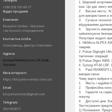
1. Широкий асортимент
інші. Це дає змогу в
+380 (50) 105-00-77
Відділ продажів
2. Висока якість: Усі
для використання в п
3. Сучасні технологі
вбудованими далекомі
Bezpeka Veritas - Магазин
4. Зручність викорис
тактичного спорядження
забезпечуючи безпереб
Популярні моделі приц
1. HikMicro ALPEX A5
Олексієвець Дмитро Олегович
темряві.
2. Pulsar Digisight 
тактичних операцій.
вулиця Межигірська, 56, Київ,
3) Pulsar Digex N455
Україна
4. Sytong HT-60 LRF:
5. Pard NV008SP2 LRF
використання.
Чому варто вибрати п
https://bezpeka-veritas.com.ua/
1. Якість і надійніст
2. Професійна консул
3. Гарантія та серві
bezpekaveritas@gmail.com
покупці.
4. Доступні ціни: Кон
Застосування прицілі
0501050077
1) Полювання: Приціл