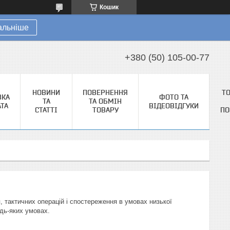
Кошик
альніше
+380 (50) 105-00-77
НОВИНИ
ПОВЕРНЕННЯ
Т
ВКА
ФОТО ТА
ТА
ТА ОБМІН
АТА
ВІДЕОВІДГУКИ
СТАТТІ
ТОВАРУ
ПО
, тактичних операцій і спостереження в умовах низької
удь-яких умовах.