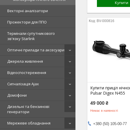
Купити
Векторні аналізатори
BV-000816
Прожектори для ППО
Термінали супутникового
зв'язку Starlink
Оптичні прилади та аксесуари
Джерела живлення
Відеоспостереження
Сигналізація Ajax
Купити приціл нічн
Pulsar Digex N455
Домофони
49 000 ₴
Дизельні та бензинові
Немає в наявності
генератори
Мережеве обладнання
+380 (50) 105-00-77