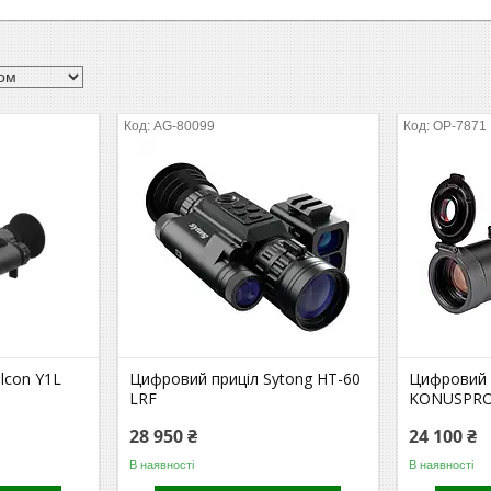
AG-80099
OP-7871
lcon Y1L
Цифровий приціл Sytong HT-60
Цифровий 
LRF
KONUSPRO 
28 950 ₴
24 100 ₴
В наявності
В наявності