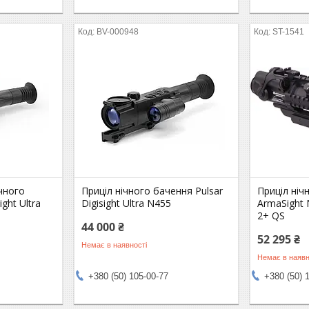
BV-000948
ST-1541
чного
Приціл нічного бачення Pulsar
Приціл ніч
ight Ultra
Digisight Ultra N455
ArmaSight
2+ QS
44 000 ₴
52 295 ₴
Немає в наявності
Немає в наявн
+380 (50) 105-00-77
+380 (50) 