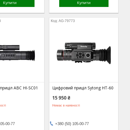
Купити
Купити
8
AG-79773
приціл ABC HI-SC01
Цифровий приціл Sytong HT-60
15 950 ₴
ості
Немає в наявності
105-00-77
+380 (50) 105-00-77