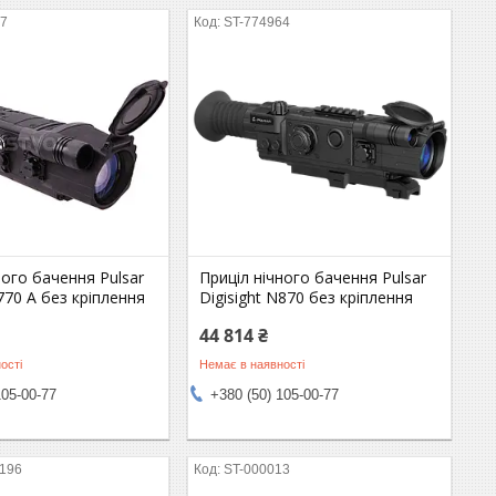
37
ST-774964
ного бачення Pulsar
Приціл нічного бачення Pulsar
N770 А без кріплення
Digisight N870 без кріплення
44 814 ₴
ості
Немає в наявності
105-00-77
+380 (50) 105-00-77
1196
ST-000013