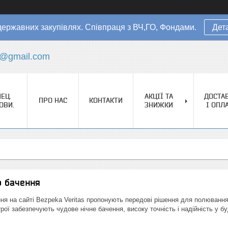
державних закупівлях. Співпраця з ВЧ,ГО, Фондами.
Дет
s@gmail.com
ЕЦ.
АКЦІЇ ТА
ДОСТА
ПРО НАС
КОНТАКТИ
ОВИ.
ЗНИЖКИ
І ОПЛ
о бачення
ння на сайті Bezpeka Veritas пропонують передові рішення для полювання
трої забезпечують чудове нічне бачення, високу точність і надійність у б