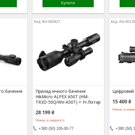
Купити
BV-000827
AG-8013
ого бачення
Прилад нічного бачення
Цифровий 
HikMicro ALPEX A50T (HM-
15 400 ₴
TR3D-50Q/WV-A50T) + ІЧ Ліхтар
Немає в наявн
28 199 ₴
Немає в наявності
+380 (50) 105-00-77
+380 (50) 