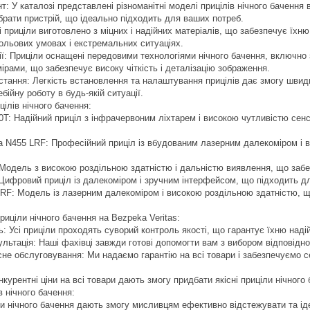
: У каталозі представлені різноманітні моделі прицілів нічного бачення ві
ибрати пристрій, що ідеально підходить для ваших потреб.
 приціли виготовлено з міцних і надійних матеріалів, що забезпечує їхню
ольових умовах і екстремальних ситуаціях.
ї: Приціли оснащені передовими технологіями нічного бачення, включн
рами, що забезпечує високу чіткість і деталізацію зображення.
тання: Легкість встановлення та налаштування прицілів дає змогу швидк
ійну роботу в будь-якій ситуації.
ілів нічного бачення:
0T: Надійний приціл з інфрачервоним ліхтарем і високою чутливістю сенс
Ultra N455 LRF: Професійний приціл із вбудованим лазерним далекоміром і
: Модель з високою роздільною здатністю і дальністю виявлення, що забе
 Цифровий приціл із далекоміром і зручним інтерфейсом, що підходить д
: Модель із лазерним далекоміром і високою роздільною здатністю, що 
риціли нічного бачення на Bezpeka Veritas:
ь: Усі приціли проходять суворий контроль якості, що гарантує їхню надійн
ьтація: Наші фахівці завжди готові допомогти вам з вибором відповідног
сне обслуговування: Ми надаємо гарантію на всі товари і забезпечуємо 
курентні ціни на всі товари дають змогу придбати якісні приціли нічного
в нічного бачення:
и нічного бачення дають змогу мисливцям ефективно відстежувати та ід