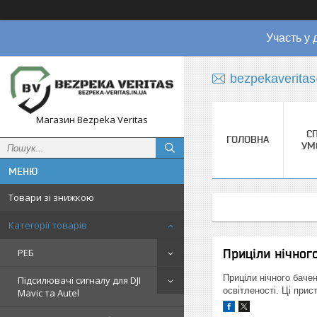
Участь у 
bezpekaverita
Магазин Bezpeka Veritas
СП
ГОЛОВНА
УМ
Товари зі знижкою
Категорії товарів
Приціли нічног
РЕБ
Приціли нічного баче
Підсилювачі сигналу для DJI
освітленості. Ці прис
Mavic та Autel