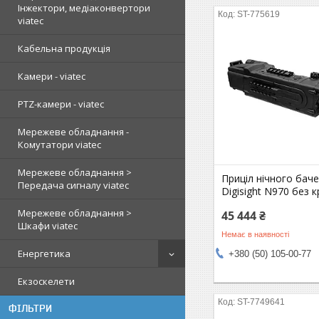
Інжектори, медіаконвертори
ST-775619
viatec
Кабельна продукція
Камери - viatec
PTZ-камери - viatec
Мережеве обладнання -
Комутатори viatec
Мережеве обладнання >
Приціл нічного баче
Передача сигналу viatec
Digisight N970 без 
Мережеве обладнання >
45 444 ₴
Шкафи viatec
Немає в наявності
Енергетика
+380 (50) 105-00-77
Екзоскелети
ST-7749641
ФІЛЬТРИ