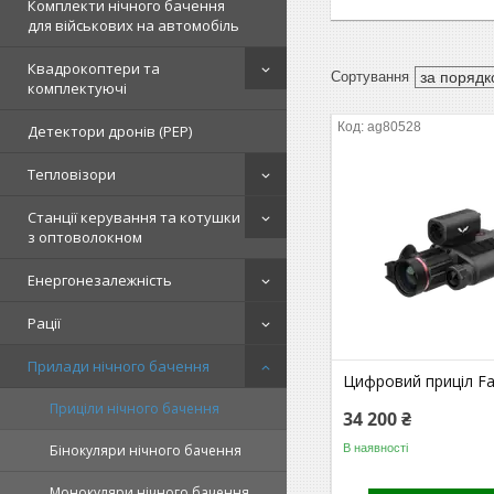
Комплекти нічного бачення
для військових на автомобіль
Квадрокоптери та
комплектуючі
ag80528
Детектори дронів (РЕР)
Тепловізори
Станції керування та котушки
з оптоволокном
Енергонезалежність
Рації
Прилади нічного бачення
Цифровий приціл Fa
Приціли нічного бачення
34 200 ₴
В наявності
Бінокуляри нічного бачення
Монокуляри нічного бачення