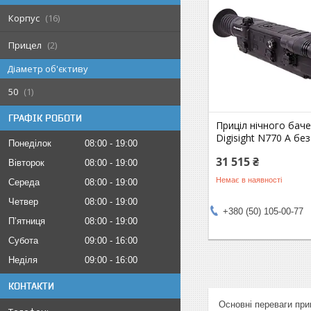
Корпус
16
Прицел
2
Діаметр об'єктиву
50
1
ГРАФІК РОБОТИ
Приціл нічного баче
Digisight N770 А бе
Понеділок
08:00
19:00
31 515 ₴
Вівторок
08:00
19:00
Немає в наявності
Середа
08:00
19:00
Четвер
08:00
19:00
+380 (50) 105-00-77
Пʼятниця
08:00
19:00
Субота
09:00
16:00
Неділя
09:00
16:00
КОНТАКТИ
Основні переваги приц