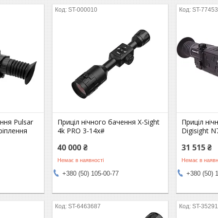
ST-000010
ST-7745
ння Pulsar
Приціл нічного бачення X-Sight
Приціл ніч
кріплення
4k PRO 3-14x#
Digisight 
40 000 ₴
31 515 ₴
Немає в наявності
Немає в наявн
+380 (50) 105-00-77
+380 (50) 
ST-6463687
ST-3529