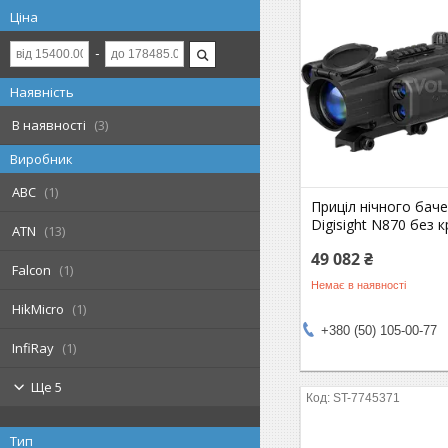
Ціна
Наявність
В наявності
3
Виробник
ABC
1
Приціл нічного баче
Digisight N870 без 
ATN
13
49 082 ₴
Falcon
1
Немає в наявності
HikMicro
1
+380 (50) 105-00-77
InfiRay
1
Ще 5
ST-7745371
Тип