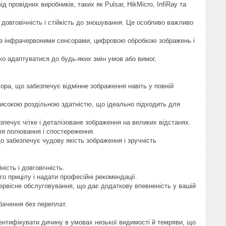
д провідних виробників, таких як Pulsar, HikMicro, InfiRay та
 довговічність і стійкість до зношування. Це особливо важливо
о з інфрачервоними сенсорами, цифровою обробкою зображень і
о адаптуватися до будь-яких змін умов або вимог,
ора, що забезпечує відмінне зображення навіть у повній
 високою роздільною здатністю, що ідеально підходить для
зпечує чітке і деталізоване зображення на великих відстанях.
ля полювання і спостереження.
забезпечує чудову якість зображення і зручність
ість і довговічність.
о прицілу і надати професійні рекомендації.
сервісне обслуговування, що дає додаткову впевненість у вашій
 бачення без переплат.
ентифікувати дичину в умовах низької видимості й темряви, що