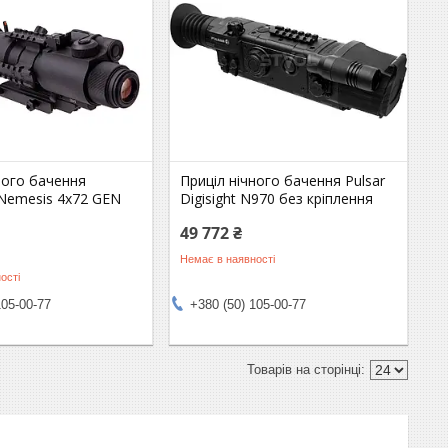
ного бачення
Приціл нічного бачення Pulsar
 Nemesis 4x72 GEN
Digisight N970 без кріплення
49 772 ₴
Немає в наявності
ості
105-00-77
+380 (50) 105-00-77