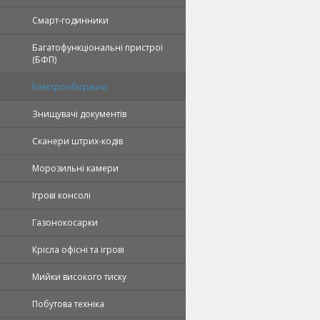
Смарт-годинники
Багатофункціональні пристрої
(БФП)
Електрообігрівачі
Знищувачі документів
Сканери штрих-кодів
Морозильні камери
Ігрові консолі
Газонокосарки
Крісла офісні та ігрові
Мийки високого тиску
Побутова техніка