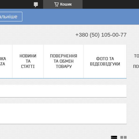
Кошик
альніше
+380 (50) 105-00-77
НОВИНИ
ПОВЕРНЕННЯ
Т
ВКА
ФОТО ТА
ТА
ТА ОБМІН
АТА
ВІДЕОВІДГУКИ
СТАТТІ
ТОВАРУ
ПО