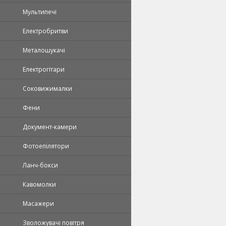
Мультипечі
Електробритви
Металошукачі
Електрогітари
Соковижималки
Фени
Документ-камери
Фотоепілятори
Ланч-бокси
Кавомолки
Масажери
Зволожувачі повітря