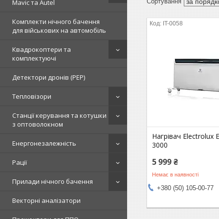
Mavic та Autel
Комплекти нічного бачення
IT-0058
для військових на автомобіль
Квадрокоптери та
комплектуючі
Детектори дронів (РЕР)
Тепловізори
Станції керування та котушки
з оптоволокном
Нагрівач Electrolux 
Енергонезалежність
3000
5 999 ₴
Рації
Немає в наявності
Прилади нічного бачення
+380 (50) 105-00-77
Векторні аналізатори