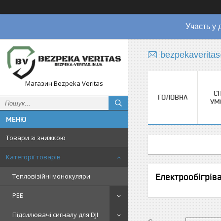
Участь у 
bezpekaverita
Магазин Bezpeka Veritas
СП
ГОЛОВНА
УМ
Товари зі знижкою
Категорії товарів
Електрообігріва
Тепловізійні монокуляри
РЕБ
Підсилювачі сигналу для DJI