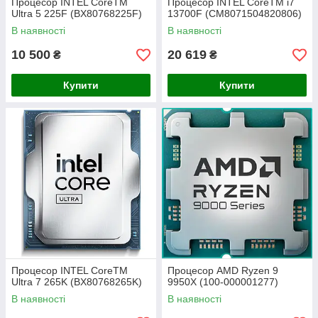
Процесор INTEL CoreTM
Процесор INTEL CoreTM i7
Ultra 5 225F (BX80768225F)
13700F (CM8071504820806)
В наявності
В наявності
10 500
20 619
₴
₴
Купити
Купити
Процесор INTEL CoreTM
Процесор AMD Ryzen 9
Ultra 7 265K (BX80768265K)
9950X (100-000001277)
В наявності
В наявності