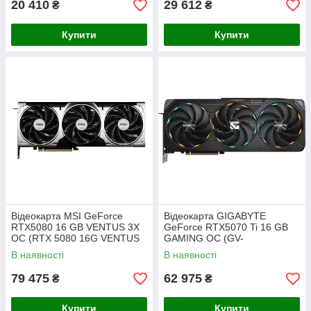
20 410
29 612
₴
₴
Купити
Купити
Відеокарта MSI GeForce
Відеокарта GIGABYTE
RTX5080 16 GB VENTUS 3X
GeForce RTX5070 Ti 16 GB
OC (RTX 5080 16G VENTUS
GAMING OC (GV-
3X OC)
N507TGAMING OC-16GD)
В наявності
В наявності
79 475
62 975
₴
₴
Купити
Купити