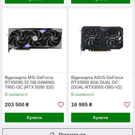
Відеокарта MSI GeForce
Відеокарта ASUS GeForce
RTX5090 32 GB GAMING
RTX3050 8Gb DUAL OC
TRIO OC (RTX 5090 32G
(DUAL-RTX3050-O8G-V2)
GAMING TRIO OC)
В наявності
В наявності
203 500
16 995
₴
₴
Купити
Купити
Показати ще