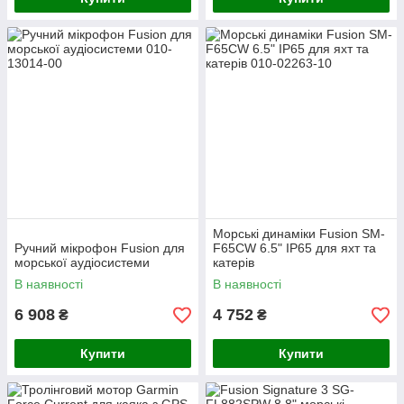
Морські динаміки Fusion SM-
Ручний мікрофон Fusion для
F65CW 6.5" IP65 для яхт та
морської аудіосистеми
катерів
В наявності
В наявності
6 908
4 752
₴
₴
Купити
Купити