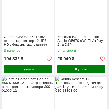
Garmin GPSMAP 8412xsv
Морська магнітола Fusion
ехолот-картплотер 12" IPS
Apollo WB670 з Wi-Fi, AirPlay
HD з боковим скануванням
2 та DSP
SideVü UHD
В наявності
В наявності
194 832
29 040
₴
₴
Купити
Купити