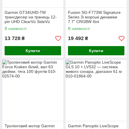
Garmin GT34UHD-TM
Fusion SG-F773W Signature
трансдюсер на транець 12-
Series 3i морські динаміки
pin UHD ClearVü SideVü
7.7" CRGBW білі
сонар
В наявності
В наявності
13 728
19 492
₴
₴
Купити
Купити
Тролінговий мотор Garmin
Garmin Panoptix LiveScope