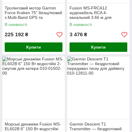
Тролінговий мотор Garmin
Fusion MS-FRCA12
Force Kraken 75" безщітковий
аудіокабель RCA 4-
з Multi-Band GPS та
канальний 3.66 м для
трансдюсером GT56UHD-TR
підсилювача
В наявності
В наявності
225 192
3 476
₴
₴
Купити
Купити
Морські динаміки Fusion MS-
Garmin Descent T1
EL602B 6" 150 Вт водостійкі
Transmitter — бездротовий