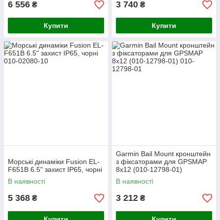
6 556
3 740
₴
₴
Купити
Купити
Garmin Bail Mount кронштейн
Морські динаміки Fusion EL-
з фіксаторами для GPSMAP
F651B 6.5" захист IP65, чорні
8x12 (010-12798-01)
В наявності
В наявності
5 368
3 212
₴
₴
Купити
Купити