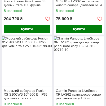
Force Kraken білий, вал 63
GLS 10 + LVS32 — система
дюйми, тяга 100 фунтів
живого сонара, діапазон 61 м
В наявності
В наявності
204 720
75 900
₴
₴
Купити
Купити
Морський сабвуфер Fusion
Garmin Panoptix LiveScope
XS-S10CWB 10" 600 Вт IP65
XR LVS62 трансдюсер сонар
для човна та яхти
реального часу 152 м
В наявності
В наявності