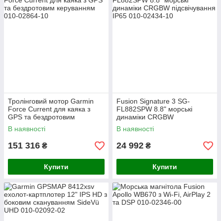
Тролінговий мотор Garmin
Fusion Signature 3 SG-
Force Current для каяка з
FL882SPW 8.8" морські
GPS та бездротовим
динаміки CRGBW
керуванням
підсвічування IP65
В наявності
В наявності
151 316
24 992
₴
₴
Купити
Купити