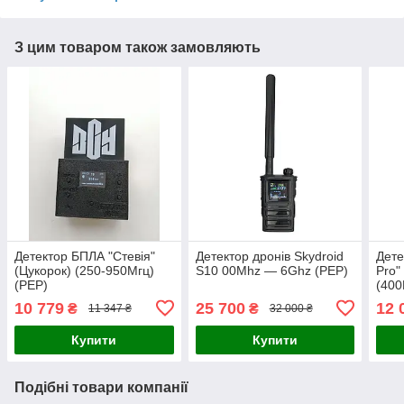
З цим товаром також замовляють
Детектор БПЛА "Стевія"
Детектор дронів Skydroid
Дете
(Цукорок) (250-950Мгц)
S10 00Мhz — 6Ghz (РЕР)
Pro"
(РЕР)
(400
(РЕР
10 779
25 700
12 
₴
₴
11 347 ₴
32 000 ₴
Купити
Купити
Подібні товари компанії