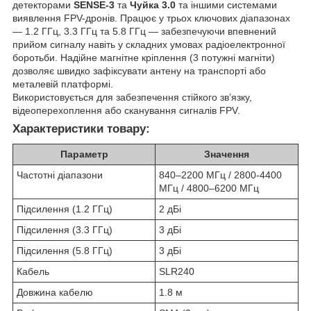
детекторами
SENSE-3
та
Чуйка 3.0
та іншими системами
виявлення FPV-дронів. Працює у трьох ключових діапазонах
— 1.2 ГГц, 3.3 ГГц та 5.8 ГГц — забезпечуючи впевнений
прийом сигналу навіть у складних умовах радіоелектронної
боротьби. Надійне магнітне кріплення (3 потужні магніти)
дозволяє швидко зафіксувати антену на транспорті або
металевій платформі.
Використовується для забезпечення стійкого зв’язку,
відеоперехоплення або сканування сигналів FPV.
Характеристики товару:
Параметр
Значення
Частотні діапазони
840–2200 МГц / 2800-4400
МГц / 4800–6200 МГц
Підсилення (1.2 ГГц)
2 дБі
Підсилення (3.3 ГГц)
3 дБі
Підсилення (5.8 ГГц)
3 дБі
Кабель
SLR240
Довжина кабелю
1.8 м