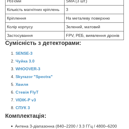
Роз’єми
SMA (3 шт.)
Кількість магнітних кріплень
3
Кріплення
На металеву поверхню
Колір корпусу
Зелений, матовий
Застосування
FPV, РЕБ, виявлення дронів
Сумісність з детекторами:
SENSE-3
Чуйка 3.0
WHOOVER-3
Skyrazor "Spectra"
Хвиля
Стевія FlyT
VIDIK-P v3
СПУК 3
Комплектація:
Антена 3-діапазонна (840–2200 / 3.3 ГГц / 4800–6200