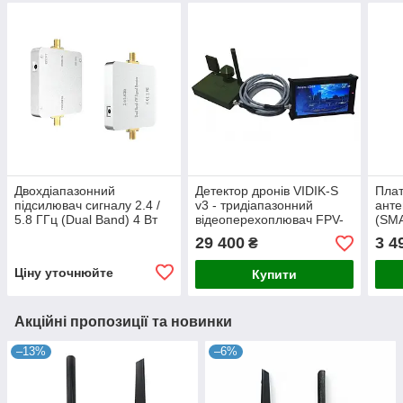
Двохдіапазонний
Детектор дронів VIDIK-S
Пла
підсилювач сигналу 2.4 /
v3 - тридіапазонний
анте
5.8 ГГц (Dual Band) 4 Вт
відеоперехоплювач FPV-
(SMA
для FPV, Wi-Fi та
дронів 1.2 / 2.4 / 3.3 /4.9 /
WHO
29 400
3 4
₴
бездротових систем
5.8 ГГц
Чуйк
"Spe
Ціну уточнюйте
Купити
Акційні пропозиції та новинки
–13%
–6%