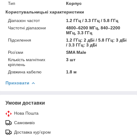
Тип
Корпус
Користувальницькі характеристики
Діапазон частот
1.2 ГГц / 3.3 ГГц / 5.8 ГГц
Частотні діапазони
4800–6200 МГц, 840–2200
МГц, 3.3 ГГц
Підсилення
1.2 ГГц: 2 дБі / 5.8 ГГц: 3 дБі
/ 3.3 ГГц: 3 дБі
Роз’єми
SMA Male
Кількість магнітних
3 шт
кріплень
Довжина кабелю
1.8 м
Приховати
Умови доставки
Нова Пошта
Самовивіз
Доставка кур'єром