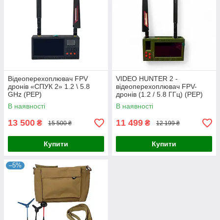
Відеоперехоплювач FPV
VIDEO HUNTER 2 -
дронів «СПУК 2» 1.2 \ 5.8
відеоперехоплювач FPV-
GHz (РЕР)
дронів (1.2 / 5.8 ГГц) (РЕР)
В наявності
В наявності
13 500
11 499
₴
₴
15 500 ₴
12 199 ₴
Купити
Купити
–5%