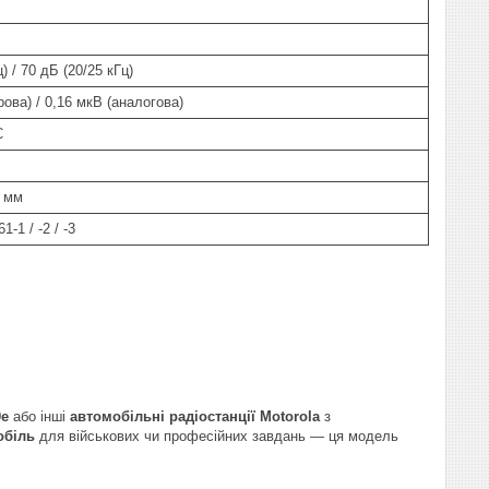
) / 70 дБ (20/25 кГц)
ова) / 0,16 мкВ (аналогова)
C
6 мм
-1 / -2 / -3
0e
або інші
автомобільні радіостанції Motorola
з
обіль
для військових чи професійних завдань — ця модель