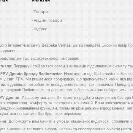
Товари
Акційні товари
Відгуки
ого інтернет-магазину
Bezpeka Veritas
, де ви знайдете широкий вибір пр
бладнання.
едставлені такі високотехнологічні товари:
игналу
: Покращуй свій зв'язок разом з антенами підсилювачів сигналу таки
 FPV Дронів бренду Radiomaster
: Наші пульти від Radiomaster забезп
м у світі FPV. Ми пишаємося продукцією, що пропонується нами, яка від
о відповідає потребам як досвідчених пілотів, так і новачків. Приєднуй
б у продукції Radiomaster, та довірте нам забезпечити вас найкращими 
FPV Дронів
: У нашому магазині Ви можете придбати окуляри від брендів
ого зображення, комфорту та передових технологій. Вони забезпечують к
Завдяки інноваційним функціям, таким як різні режими відображення, рег
жуватися польотами без будь-яких перешкод.
ння
: Допоможуть вам бачити в умовах обмеженої видимості, сприяючи сп
 для виявлення теплових випромінювань та спостереження об'єктів навіть