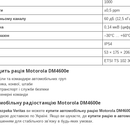
1000
ти
±0,5 ppm
дньому каналу
60 дБ (12,5 кГц
ча
0,14 мкВ (цифр
пазон
–30°C … +60°
IP54
53 × 175 × 20
ETSI TS 102 361
дить рація Motorola DM4600e
діли та командири автомобільних груп
тика, конвої, штаби
транспорт і служби безпеки
женерні команди
мобільну радіостанцію Motorola DM4600e
ezpeka Veritas
ви можете
купити автомобільну рацію Motorola DM460
дкою доставкою по Україні. Якщо ви шукаєте, де
купити рацію в автом
шенням для стабільного зв’язку в будь-яких умовах.