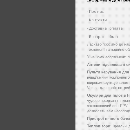
Про нас
Контакти
Доставка і оплата
Возврат і обмін
Ласкаво просимо до наш
технології та надійне о
У нашому асортименті пр
Антени підсилювачі с
Пульти керування для
невід'ємним компоненто
широким функціоналом, щ
Veritas для своїх потре
Окуляри для пілотів 
чудове поєднання якісн
захоплюючий світ FPV. 
дозволять вам насолод
Пристрої нічного баче
Тепловізори
: Ідеальні