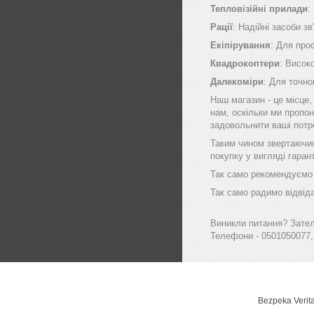
Тепловізійні прилади
:
Рації
: Надійні засоби зв
Екіпірування
: Для про
Квадрокоптери
: Висок
Далекоміри
: Для точно
Наш магазин - це місце
нам, оскільки ми пропон
задовольнити ваші потр
Таким чином звертаючись
покупку у вигляді гаран
Так само рекомендуємо в
Так само радимо відвіда
Виникли питання? Зателе
Телефони - 0501050077,