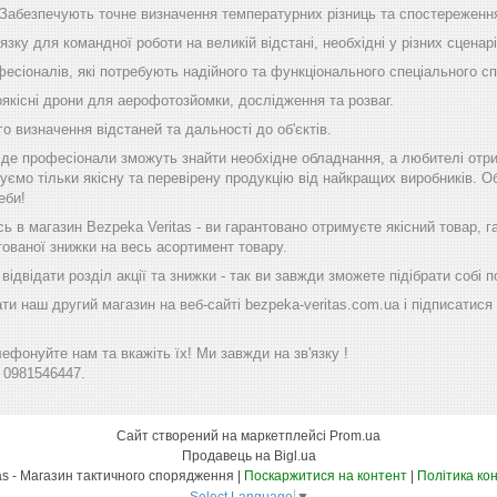
 Забезпечують точне визначення температурних різниць та спостереження
'язку для командної роботи на великій відстані, необхідні у різних сценарі
фесіоналів, які потребують надійного та функціонального спеціального с
оякісні дрони для аерофотозйомки, дослідження та розваг.
го визначення відстаней та дальності до об'єктів.
, де професіонали зможуть знайти необхідне обладнання, а любителі отр
уємо тільки якісну та перевірену продукцію від найкращих виробників. Об
еби!
 в магазин Bezpeka Veritas - ви гарантовано отримуєте якісний товар, 
тованої знижки на весь асортимент товару.
ідвідати розділ акції та знижки - так ви завжди зможете підібрати собі
ти наш другий магазин на веб-сайті bezpeka-veritas.com.ua і підписатися 
фонуйте нам та вкажіть їх! Ми завжди на зв'язку !
 0981546447.
Сайт створений на маркетплейсі
Prom.ua
Продавець на Bigl.ua
Bezpeka Veritas - Магазин тактичного спорядження |
Поскаржитися на контент
|
Політика ко