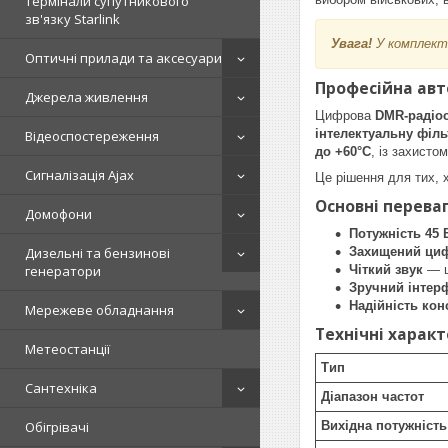
Термінали супутникового
зв'язку Starlink
Увага!
У комплект 
Оптичні прилади та аксесуари
Професійна авт
Джерела живлення
Цифрова
DMR-радіос
інтелектуальну філ
Відеоспостереження
до +60°C
, із захисто
Сигналізація Ajax
Це рішення для тих, х
Основні перева
Домофони
Потужність 45 
Захищений цифр
Дизельні та бензинові
Чіткий звук
— ц
генератори
Зручний інтер
Надійність кон
Мережеве обладнання
Технічні харак
Метеостанції
Тип
Сантехніка
Діапазон частот
Вихідна потужність
Обігрівачі