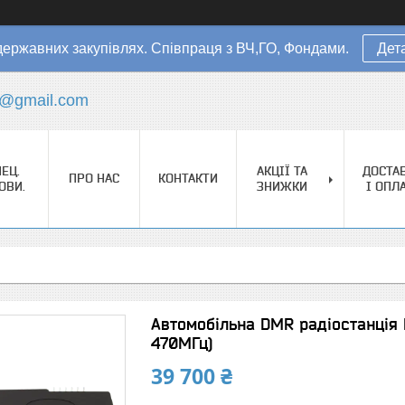
державних закупівлях. Співпраця з ВЧ,ГО, Фондами.
Дет
s@gmail.com
ЕЦ.
АКЦІЇ ТА
ДОСТА
ПРО НАС
КОНТАКТИ
ОВИ.
ЗНИЖКИ
І ОПЛ
Автомобільна DMR радіостанція 
470МГц)
39 700 ₴