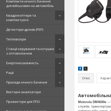
Комплекти нічного бачення
для військових на автомобіль
Квадрокоптери та
комплектуючі
Детектори дронів (РЕР)
Тепловізори
Станції керування та котушки
з оптоволокном
Енергонезалежність
Рації
Опис
Харак
Прилади нічного бачення
Векторні аналізатори
Автомобільна
Прожектори для ППО
Motorola DM4600e
— 
служби, транспортува
вибором військових, в