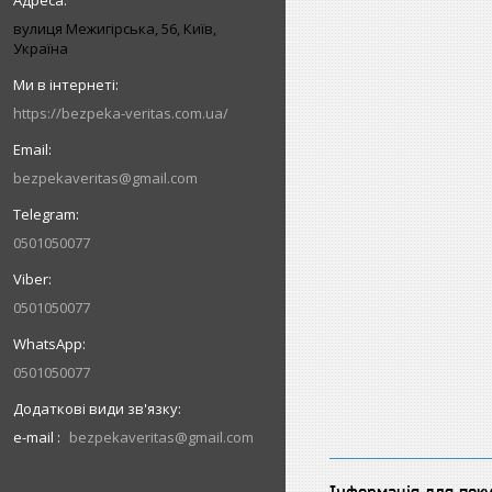
вулиця Межигірська, 56, Київ,
Україна
https://bezpeka-veritas.com.ua/
bezpekaveritas@gmail.com
0501050077
0501050077
0501050077
e-mail
bezpekaveritas@gmail.com
Інформація для пок