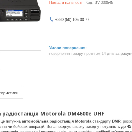
Немає в наявності
Код:
BV-000545
+380 (50) 105-00-77
повернення товару протягом 14 днів
за раху
теристики
 радіостанція Motorola DM4600e UHF
це потужна
автомобільна радіостанція Motorola
стандарту
DMR
, розр
ння чи бойових операцій. Вона поєднує високу вихідну потужність
до 45
олонтерів, охоронців і рятувальників, яким потрібен надійний зв’язок на в