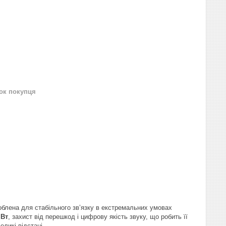
нок покупця
облена для стабільного зв’язку в екстремальних умовах
 Вт
, захист від перешкод і цифрову якість звуку, що робить її
еликі відстані.