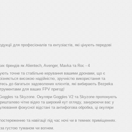
одукції для професіоналів та ентузіастів, які цінують передові
х брендів як Alientech, Avenger, Mavka та Roc - 4
ечують точне та стабільне керування вашими дронами, що є
різняється високою надійністю, зручністю використання та
тесь до багатьох задоволених клієнтів, які вибирають Bezpeka
інструментами для ваших FPV пригод!
 Goggles та Skyzone. Окуляри Goggles V2 та Skyzone пропонують
ришталево чітке відео та широкий кут огляду, занурюючи вас у
улювання фокусної відстані та антифогова обробка, ці окуляри
остереженню та навігації під час ночі чи в темних приміщеннях.
 за густою туманом чи вогнем.