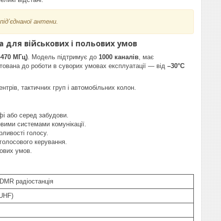
ід’єднаної антени.
 для військових і польових умов
–470 МГц)
. Модель підтримує до
1000 каналів
, має
аптована до роботи в суворих умовах експлуатації — від
–30°C
ентрів, тактичних груп і автомобільних колон.
фі або серед забудови.
овими системами комунікації.
ливості голосу.
голосового керування.
ових умов.
DMR радіостанція
UHF)