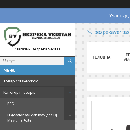
Участь у 
bezpekaverita
Магазин Bezpeka Veritas
СП
ГОЛОВНА
УМ
Товари зі знижкою
Категорії товарів
РЕБ
Підсилювачі сигналу для DJI
Mavic та Autel