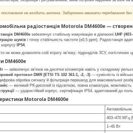
постачання не входить антена. Заборонено вмикати передавання без п
омобільна радіостанція Motorola DM4600e — створена
танція DM4600e
забезпечує стабільну комунікацію в діапазоні
UHF (403
ьтрацію шумів
і точну стабільність частоти (±0,5 ppm). Радіостанція ад
м корпусу
IP54
.
то не може дозволити собі втрату зв’язку: підрозділів ЗСУ, логістичних ц
ги DM4600e
Вт
— забезпечує зв’язок на десятки кілометрів навіть у складному рельє
овий протокол DMR (ETSI TS 102 361-1, -2, -3)
— сумісність із військ
ифрова обробка сигналу й фільтрація перешкод для максимальної розбір
фейс
— великий РК-дисплей із підсвіткою, повна клавіатура, можливість 
струкції
— ударостійкий корпус, сертифікація IP54, адаптований до поль
теристики Motorola DM4600e
Автомобільна 
403–470 МГц (
1–45 Вт