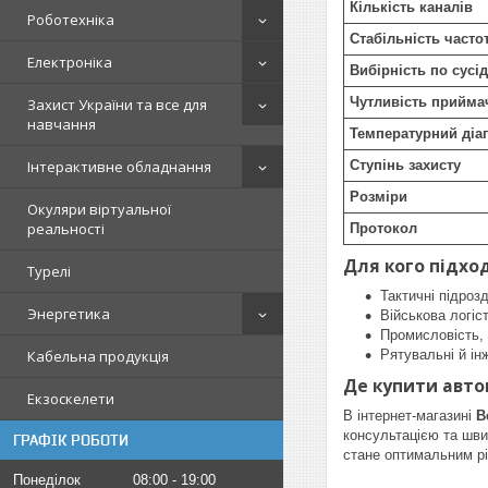
Кількість каналів
Роботехніка
Стабільність часто
Електроніка
Вибірність по сусі
Чутливість прийма
Захист України та все для
навчання
Температурний діа
Ступінь захисту
Інтерактивне обладнання
Розміри
Окуляри віртуальної
реальності
Протокол
Для кого підхо
Турелі
Тактичні підроз
Энергетика
Військова логіс
Промисловість, 
Рятувальні й ін
Кабельна продукція
Де купити авто
Екзоскелети
В інтернет-магазині
B
консультацією та шви
ГРАФІК РОБОТИ
стане оптимальним рі
Понеділок
08:00
19:00