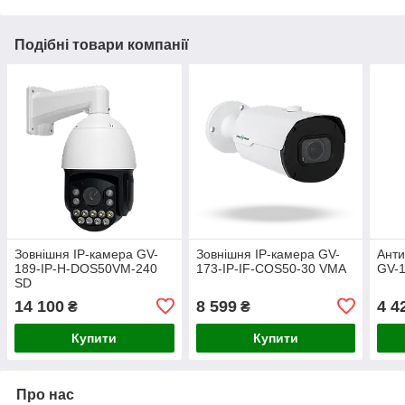
Подібні товари компанії
Зовнішня IP-камера GV-
Зовнішня IP-камера GV-
Анти
189-IP-H-DOS50VM-240
173-IP-IF-COS50-30 VMA
GV-1
SD
14 100
8 599
4 4
₴
₴
Купити
Купити
Про нас