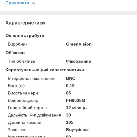
Приховати
Характеристики
Основні атрибути
Виробник
GreenVision
Об'єктив
Тип об'єктива
Фіксований
Користувальницькі характеристики
Інтерфейс підключення
BNC
Вага (кг)
0,19
Висота камери
85
Відеопроцесор
FH8538M
Гарантійний термін
12 місяць
Дальність ІЧ-підсвічування
30
Довжина камери
105
Зовнішнє
Внутрішнє
Кут огляду камери
80