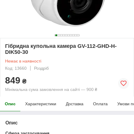
Гібридна купольна камера GV-112-GHD-H-
DIK50-30
Немає в наявності
Код: 13660
Роздріб
849
₴
Мінімальна сума замовлення на сайті — 900 ₴
Опис
Характеристики
Доставка
Оплата
Умови п
Опис
Сфера застосування.