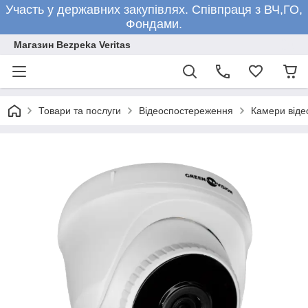
Участь у державних закупівлях. Співпраця з ВЧ,ГО,
Фондами.
Магазин Bezpeka Veritas
Товари та послуги
Відеоспостереження
Камери від