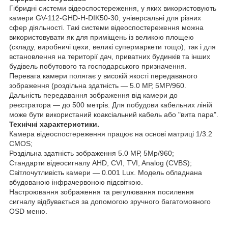
Гібридні системи відеоспостереження, у яких використовують
камери GV-112-GHD-H-DIK50-30, універсальні для різних
сфер діяльності. Такі системи відеоспостереження можна
використовувати як для приміщень із великою площею
(складу, виробничі цехи, великі супермаркети тощо), так і для
встановлення на території дач, приватних будинків та інших
будівель побутового та господарського призначення.
Перевага камери полягає у високій якості передаваного
зображення (роздільна здатність — 5.0 МР, 5MP/960.
Дальність передавання зображення від камери до
реєстратора — до 500 метрів. Для побудови кабельних ліній
може бути використаний коаксіальний кабель або "вита пара".
Технічні характеристики.
Камера відеоспостереження працює на основі матриці 1/3.2
CMOS;
Роздільна здатність зображення 5.0 МР, 5Мр/960;
Стандарти відеосигналу AHD, CVI, TVI, Analog (CVBS);
Світлочутливість камери — 0.001 Lux. Модель обладнана
вбудованою інфрачервоною підсвіткою.
Настроювання зображення та регулювання посилення
сигналу відбувається за допомогою зручного багатомовного
OSD меню.