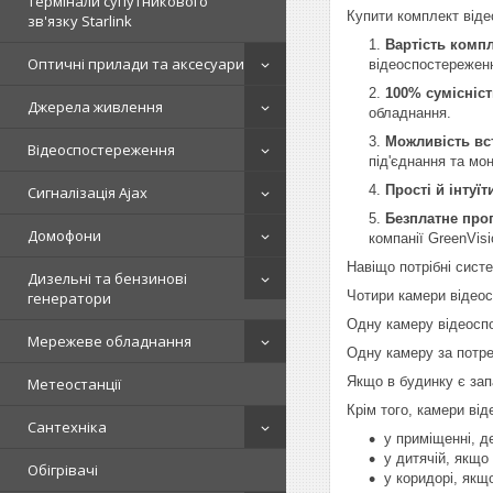
Термінали супутникового
Купити комплект віде
зв'язку Starlink
Вартість компл
Оптичні прилади та аксесуари
відеоспостережен
100% сумісніст
Джерела живлення
обладнання.
Можливість вс
Відеоспостереження
під'єднання та мо
Прості й інтуї
Сигналізація Ajax
Безплатне прог
Домофони
компанії GreenVisi
Навіщо потрібні сист
Дизельні та бензинові
Чотири камери відеос
генератори
Одну камеру відеоспо
Мережеве обладнання
Одну камеру за потре
Якщо в будинку є зап
Метеостанції
Крім того, камери ві
Сантехніка
у приміщенні, де
у дитячій, якщо
Обігрівачі
у коридорі, як