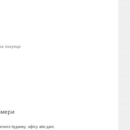
нок покупця
амери
ного будинку, офісу або дачі.