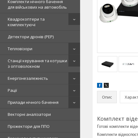
Комплекти нічного бачення
для військових на автомобіль
Квадрокоптери та
комплектуючі
Детектори дронів (РЕР)
Тепловізори
Станції керування та котушки
з оптоволокном
Енергонезалежність
Рації
Опис
Харак
Прилади нічного бачення
Векторні аналізатори
Комплект віде
Прожектори для ППО
Готові комплекти від
Комплекти відеоспост