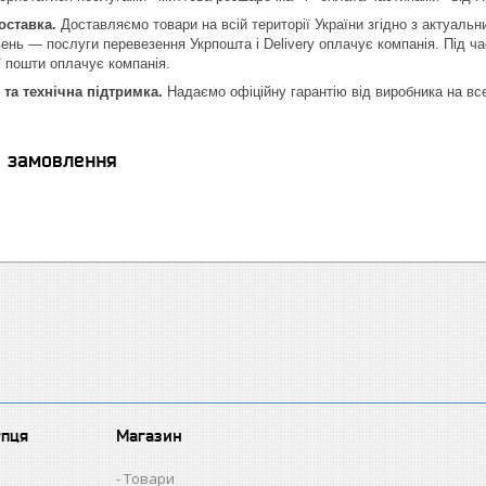
оставка.
Доставляємо товари на всій території України згідно з актуаль
вень — послуги перевезення Укрпошта і Delivery оплачує компанія. Під ч
 пошти оплачує компанія.
 та технічна підтримка.
Надаємо офіційну гарантію від виробника на все
я замовлення
упця
Магазин
Товари