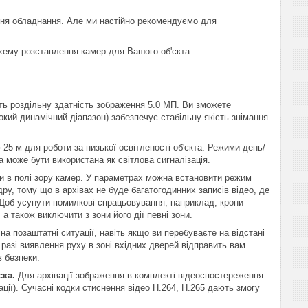
ння обладнання. Але ми настійно рекомендуємо для
хему розставлення камер для Вашого об'єкта.
ь роздільну здатність зображення 5.0 МП. Ви зможете
окий динамічний діапазон) забезпечує стабільну якість знімання
5 м для роботи за низької освітленості об'єкта. Режими день/
 може бути використана як світлова сигналізація.
ни в полі зору камер. У параметрах можна встановити режим
ру, тому що в архівах не буде багатогодинних записів відео, де
 Щоб усунути помилкові спрацьовування, наприклад, крони
а також виключити з зони його дії певні зони.
а позаштатні ситуації, навіть якщо ви перебуваєте на відстані
разі виявлення руху в зоні вхідних дверей відправить вам
 безпеки.
ска.
Для архівації зображення в комплекті відеоспостереження
ції). Сучасні кодки стиснення відео H.264, H.265 дають змогу
.