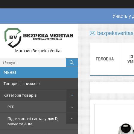
Участь у 
bezpekaverita
Магазин Bezpeka Veritas
СП
ГОЛОВНА
УМ
Товари зі знижкою
Категорії товарів
РЕБ
Підсилювачі сигналу для DJI
Mavic та Autel