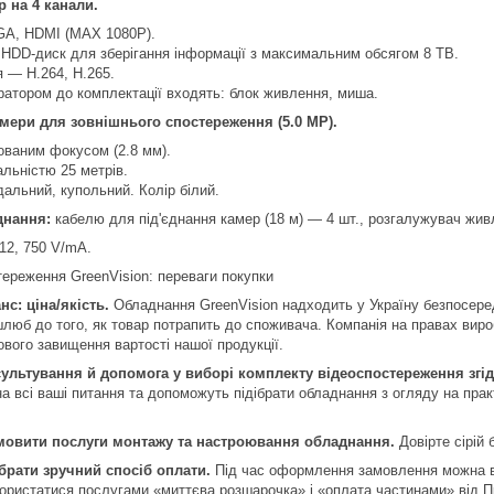
 на 4 канали.
GA, HDMI (MAX 1080P).
 HDD-диск для зберігання інформації з максимальним обсягом 8 TB.
 — H.264, H.265.
ратором до комплектації входять: блок живлення, миша.
мери для зовнішнього спостереження (5.0 МР).
сованим фокусом (2.8 мм).
альністю 25 метрів.
альний, купольний. Колір білий.
днання:
кабелю для під'єднання камер (18 м) — 4 шт., розгалужувач живл
12, 750 V/mA.
ереження GreenVision: переваги покупки
с: ціна/якість.
Обладнання GreenVision надходить у Україну безпосере
и шлюб до того, як товар потрапить до споживача. Компанія на правах вир
вого завищення вартості нашої продукції.
ультування й допомога у виборі комплекту відеоспостереження згі
на всі ваші питання та допоможуть підібрати обладнання з огляду на пра
мовити послуги монтажу та настроювання обладнання.
Довірте сірій 
брати зручний спосіб оплати.
Під час оформлення замовлення можна в
користатися послугами «миттєва розшарочка» і «оплата частинами» від 