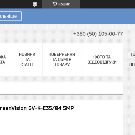
Кошик
альніше
+380 (50) 105-00-77
НОВИНИ
ПОВЕРНЕННЯ
Т
ВКА
ФОТО ТА
ТА
ТА ОБМІН
АТА
ВІДЕОВІДГУКИ
СТАТТІ
ТОВАРУ
ПО
reenVision GV-K-E35/04 5MP