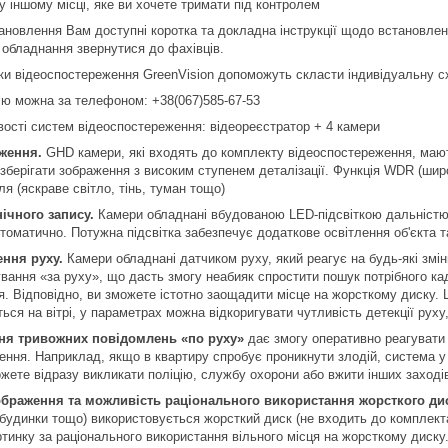
у іншому місці, яке ви хочете тримати під контролем
ановлення Вам доступні коротка та докладна інструкції щодо встановле
обладнання звернутися до фахівців.
и відеоспостереження GreenVision допоможуть скласти індивідуальну с
ію можна за телефоном: +38(067)585-67-53
ості систем відеоспостереження: відеореєстратор + 4 камери
ження.
GHD камери, які входять до комплекту відеоспостереження, мают
 зберігати зображення з високим ступенем деталізації. Функція WDR (шир
ля (яскраве світло, тінь, туман тощо)
ічного запису.
Камери обладнані вбудованою LED-підсвіткою дальністю 2
томатично. Потужна підсвітка забезпечує додаткове освітлення об'єкта та
ння руху.
Камери обладнані датчиком руху, який реагує на будь-які змі
вання «за руху», що дасть змогу неабияк спростити пошук потрібного кад
ся. Відповідно, ви зможете істотно заощадити місце на жорсткому диску.
ся на вітрі, у параметрах можна відкоригувати чутливість детекції руху, 
ня тривожних повідомлень «по руху»
дає змогу оперативно реагувати н
ження. Наприклад, якщо в квартиру спробує проникнути злодій, система у 
жете відразу викликати поліцію, службу охорони або вжити інших заходів
зображення та можливість раціонального використання жорсткого ди
 будинки тощо) використовується жорсткий диск (не входить до комплекта
ртинку за раціонального використання вільного місця на жорсткому диску