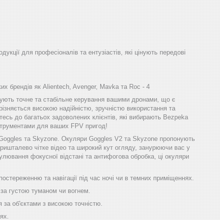
одукції для професіоналів та ентузіастів, які цінують передові
х брендів як Alientech, Avenger, Mavka та Roc - 4
ечують точне та стабільне керування вашими дронами, що є
різняється високою надійністю, зручністю використання та
тесь до багатьох задоволених клієнтів, які вибирають Bezpeka
інструментами для ваших FPV пригод!
 Goggles та Skyzone. Окуляри Goggles V2 та Skyzone пропонують
ришталево чітке відео та широкий кут огляду, занурюючи вас у
улювання фокусної відстані та антифогова обробка, ці окуляри
остереженню та навігації під час ночі чи в темних приміщеннях.
 за густою туманом чи вогнем.
 за об'єктами з високою точністю.
ях.