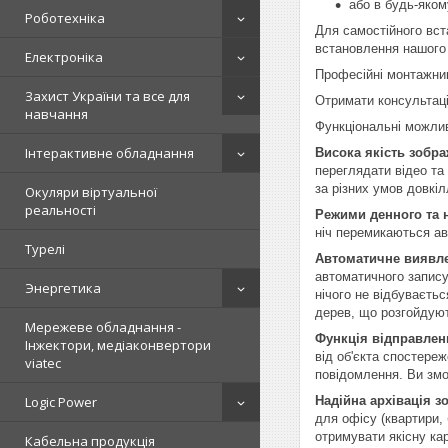
або в будь-яком
Роботехніка
Для самостійного вст
встановлення нашого 
Електроніка
Професійні монтажник
Захист України та все для
Отримати консультац
навчання
Функціональні можлив
Інтерактивне обладнання
Висока якість зобра
переглядати відео та
за різних умов довкіл
Окуляри віртуальної
реальності
Режими денного та н
ніч перемикаються ав
Турелі
Автоматичне виявле
автоматичного запису
Энергетика
нічого не відбуваєть
дерев, що розгойдують
Мережеве обладнання -
Функція відправлен
Інжектори, медіаконвертори
від об'єкта спостере
viatec
повідомлення. Ви змо
Logic Power
Надійна архівація 
для офісу (квартири,
отримувати якісну ка
Кабельна продукція