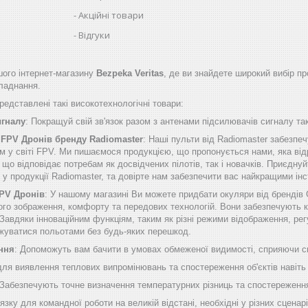
Акційні товари
Відгуки
ого інтернет-магазину
Bezpeka Veritas
, де ви знайдете широкий вибір пр
бладнання.
едставлені такі високотехнологічні товари:
игналу
: Покращуй свій зв'язок разом з антенами підсилювачів сигналу таки
 FPV Дронів бренду Radiomaster
: Наші пульти від Radiomaster забезп
м у світі FPV. Ми пишаємося продукцією, що пропонується нами, яка від
о відповідає потребам як досвідчених пілотів, так і новачків. Приєднуй
б у продукції Radiomaster, та довірте нам забезпечити вас найкращими 
FPV Дронів
: У нашому магазині Ви можете придбати окуляри від брендів
ого зображення, комфорту та передових технологій. Вони забезпечують к
Завдяки інноваційним функціям, таким як різні режими відображення, рег
жуватися польотами без будь-яких перешкод.
ння
: Допоможуть вам бачити в умовах обмеженої видимості, сприяючи сп
 для виявлення теплових випромінювань та спостереження об'єктів навіть
 Забезпечують точне визначення температурних різниць та спостереження
'язку для командної роботи на великій відстані, необхідні у різних сценарі