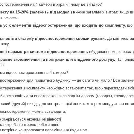
оспостереження на 4 камери в Україні: чому це вигідно?
екту на 15-20% (залежить від моделі) нижче
загальних витрат, якщо в
ня окремо.
ь усіх елементів відеоспостереження, що входять до комплекту,
що і
тановити систему відеоспостереження своїми руками.
До комплектаці
нтажу.
тивні параметри системи відеоспостереження,
вбудовані в меню реєстр
рамне забезпечення та програми для віддаленого доступу.
ПЗ і онов
on.
еми відеоспостереження на 4 камери?
постереження для приватного будинку — це багато чи мало? Все залежить
стереження з комплекту необхідно встановити так, щоб переглядати вхід 
би встановіть для спостереження за заднім двором (городом, господарс
асний (другий) вихід, для контролю цієї зони також рекомендується вст
деоспостереження можна встановити:
 зберігаються економічні цінності
 є потреба контролю роботи няні
що потрібно контролювати переміщення будинком