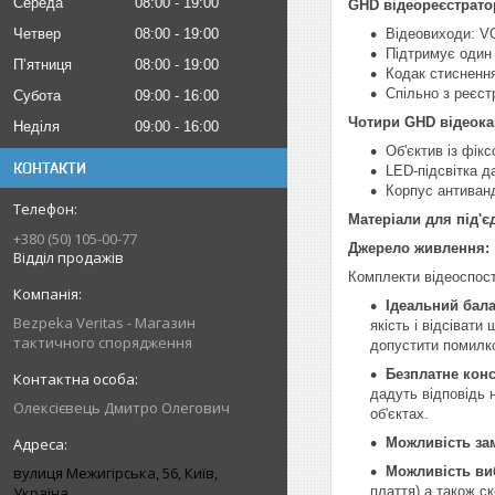
Середа
08:00
19:00
GHD відеореєстратор
Четвер
08:00
19:00
Відеовиходи: V
Підтримує один
Пʼятниця
08:00
19:00
Кодак стиснення
Спільно з реєст
Субота
09:00
16:00
Чотири GHD відеока
Неділя
09:00
16:00
Об'єктив із фік
КОНТАКТИ
LED-підсвітка д
Корпус антиванд
Матеріали для під'є
+380 (50) 105-00-77
Джерело живлення:
Відділ продажів
Комплекти відеоспост
Ідеальний балан
Bezpeka Veritas - Магазин
якість і відсіват
тактичного спорядження
допустити помилко
Безплатне конс
дадуть відповідь 
Олексієвець Дмитро Олегович
об'єктах.
Можливість за
вулиця Межигірська, 56, Київ,
Можливість ви
Україна
плаття) а також с