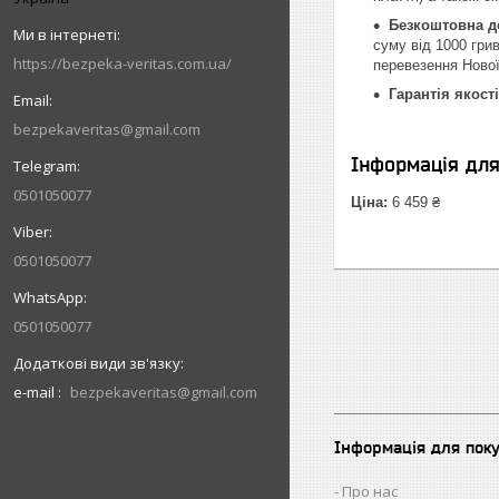
Безкоштовна д
суму від 1000 гри
https://bezpeka-veritas.com.ua/
перевезення Нової
Гарантія якості
bezpekaveritas@gmail.com
Інформація дл
0501050077
Ціна:
6 459 ₴
0501050077
0501050077
e-mail
bezpekaveritas@gmail.com
Інформація для пок
Про нас