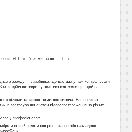
ення 1/4-1 шт., блок живлення — 1 шт.
дньо з заводу — виробника, що дає змогу нам контролювати
обника здійснює жорстку політика контролю цін, щоб не
дно з цілями та завданнями споживача.
Наші фахівці
ктичне застосування систем відеоспостереження на різних
безпеці професіоналам.
ибрати спосіб оплати (запрошлатання або накладене
ПриватБанк.