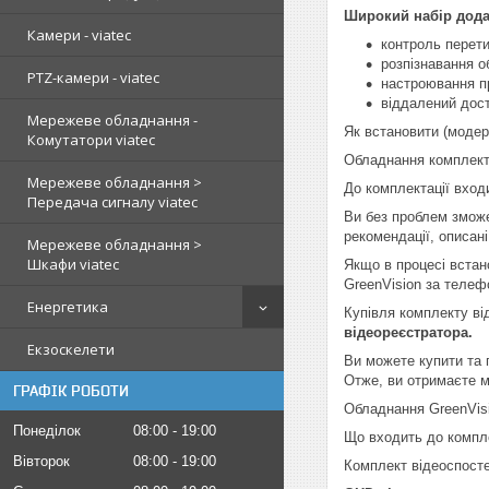
Широкий набір дод
Камери - viatec
контроль перети
розпізнавання о
PTZ-камери - viatec
настроювання п
віддалений дост
Мережеве обладнання -
Як встановити (модер
Комутатори viatec
Обладнання комплект
Мережеве обладнання >
До комплектації вход
Передача сигналу viatec
Ви без проблем зможе
рекомендації, описані 
Мережеве обладнання >
Шкафи viatec
Якщо в процесі встан
GreenVision за телеф
Енергетика
Купівля комплекту в
відеореєстратора.
Екзоскелети
Ви можете купити та 
Отже, ви отримаєте м
ГРАФІК РОБОТИ
Обладнання GreenVisi
Понеділок
08:00
19:00
Що входить до компле
Вівторок
08:00
19:00
Комплект відеоспосте