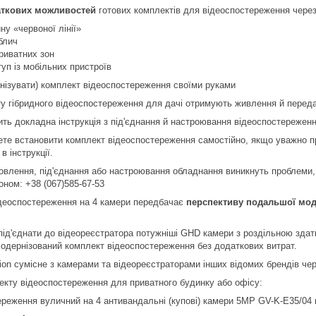
аткових можливостей
готових комплектів для відеоспостереження через 
ну «червоної лінії»
блич
риватних зон
уп із мобільних пристроїв
нізувати) комплект відеоспостереження своїми руками
у гібридного відеоспостереження для дачі отримують живлення й пере
ить докладна інструкція з під'єднання й настроювання відеоспостереженн
те встановити комплект відеоспостереження самостійно, якщо уважно п
в інструкції.
овлення, під'єднання або настроювання обладнання виникнуть проблеми,
оном: +38 (067)585-67-53
ідеоспостереження на 4 камери передбачає
перспективу подальшої моде
під'єднати до відеореєстратора потужніші GHD камери з роздільною зда
одернізований комплект відеоспостереження без додаткових витрат.
on сумісне з камерами та відеореєстраторами інших відомих брендів чере
кту відеоспостереження для приватного будинку або офісу:
реження вуличний на 4 антивандальні (купові) камери 5MP GV-K-E35/04 