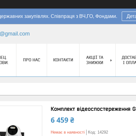
державних закупівлях. Співпраця з ВЧ,ГО, Фондами.
Дет
s@gmail.com
ЕЦ.
АКЦІЇ ТА
ДОСТА
ПРО НАС
КОНТАКТИ
ОВИ.
ЗНИЖКИ
І ОПЛ
Комплект відеоспостереження G
6 459 ₴
Немає в наявності
Код:
14292