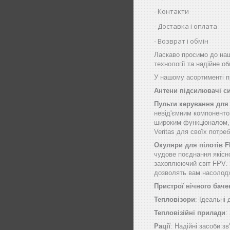
Контакти
Доставка і оплата
Возврат і обмін
Ласкаво просимо до наш
технології та надійне о
У нашому асортименті пр
Антени підсилювачі с
Пульти керування для
невід'ємним компоненто
широким функціоналом, щ
Veritas для своїх потре
Окуляри для пілотів 
чудове поєднання якісн
захоплюючий світ FPV. 
дозволять вам насолод
Пристрої нічного баче
Тепловізори
: Ідеальні
Тепловізійні прилади
:
Рації
: Надійні засоби зв