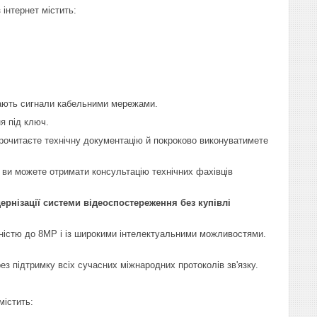
інтернет містить:
дають сигнали кабельними мережами.
я під ключ.
рочитаєте технічну документацію й покроково виконуватимете
 ви можете отримати консультацію технічних фахівців
рнізації системи відеоспостереження без купівлі
тністю до 8МР і із широкими інтелектуальними можливостями.
з підтримку всіх сучасних міжнародних протоколів зв'язку.
містить: