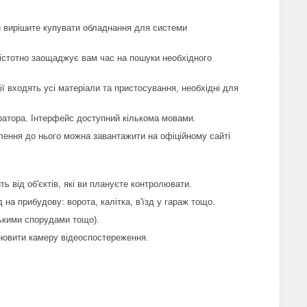
и вирішите купувати обладнання для системи
стотно заощаджує вам час на пошуки необхідного
ї входять усі матеріали та пристосування, необхідні для
атора. Інтерфейс доступний кількома мовами.
лення до нього можна завантажити на офіційному сайті
 від об'єктів, які ви плануєте контролювати.
на прибудову: ворота, калітка, в'їзд у гараж тощо.
ькими спорудами тощо).
ановити камеру відеоспостереження.