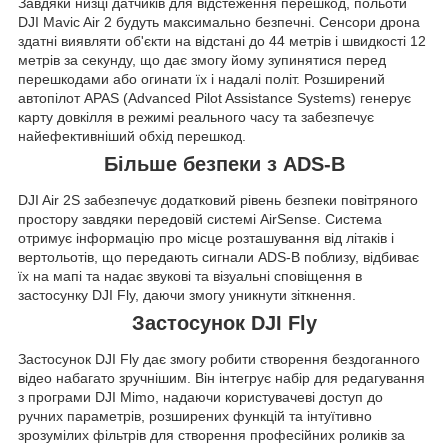
Завдяки низці датчиків для відстеження перешкод, польоти
DJI Mavic Air 2 будуть максимально безпечні. Сенсори дрона
здатні виявляти об'єкти на відстані до 44 метрів і швидкості 12
метрів за секунду, що дає змогу йому зупинятися перед
перешкодами або огинати їх і надалі політ. Розширений
автопілот APAS (Advanced Pilot Assistance Systems) генерує
карту довкілля в режимі реального часу та забезпечує
найефективніший обхід перешкод.
Більше безпеки з ADS-B
DJI Air 2S забезпечує додатковий рівень безпеки повітряного
простору завдяки передовій системі AirSense. Система
отримує інформацію про місце розташування від літаків і
вертольотів, що передають сигнали ADS-B поблизу, відбиває
їх на мапі та надає звукові та візуальні сповіщення в
застосунку DJI Fly, даючи змогу уникнути зіткнення.
Застосунок DJI Fly
Застосунок DJI Fly дає змогу робити створення бездоганного
відео набагато зручнішим. Він інтегрує набір для редагування
з програми DJI Mimo, надаючи користувачеві доступ до
ручних параметрів, розширених функцій та інтуїтивно
зрозумілих фільтрів для створення професійних роликів за