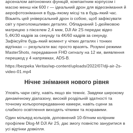
арсеналом автономних функцій, компактним корпусом і
масою менш ніж 600 г — ідеальний дрон для відеознімання й
аерофотознімання в будь-якому місці та в будь-який час.
Візьміть цей універсальний дрон із собою, щоб зафіксувати
світ у приголомшливих деталях. Обладнаний 1-дюймовою
матрицею з пікселем 2,4 мкм, DJI Air 2S передає відео
5,4K/30 кадрів за секунду та 4K/60 кадрів за секунду.
Зафіксуйте будь-який момент у чітких деталях і тонких
відтінках — результати вас просто вразять. Розумні режими
MasterShots, передавання FHD сигналу на 12 км, виявлення
перешкод у 4 напрямках, ADS-B.
https://bezpeka Veritas/wp-content/uploads/2022/07/dji-air-2s-
video-01.mp4
Нічне знімання нового рівня
Уловіть чари світу, навіть якщо він темніє. Завдяки широкому
динамічному діапазону, високій роздільній здатності та
точному кольоропередаванню камери, навіть сцени за
слабкого освітлення виходять чіткими та яскравими.
Один мільярд кольорів, доповнений 10-бітним колірним
профілем Dlog-M DJI Air 2S, дає змогу повністю зануритися в
усі відтінки довкілля.