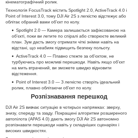
кінематографічний ролик.
Технологія FocusTrack містить Spotlight 2.0, ActiveTrack 4.0 і
Point of Interest 3.0, тому DJI Air 2S з легкістю відстежує або
облітає обраний вами об'єкт по колу.
Spotlight 2.0 — Камера залишається зафіксованою на
об'єкті, поки ви летите по спіралі або створюєте великий
план. Зум дасть змогу отримати чіткі знімки навіть на
відстані, що неабияк підвищить безпеку польоту.
ActiveTrack 4.0 — Плавно стежте за об'єктом, не
турбуючись про можливі перешкоди. Навіть якщо об'єкт
на мить втрачений, ви зможете швидко відновити
відстеження.
Point of Interest 3.0 — З легкістю створіть ідеальний
ролик, плавно облітаючи об'єкт по колу.
Розпізнавання перешкод
DJI Air 2S вивчає ситуацію в чотирьох напрямках: зверху,
знизу, спереду та ззаду. Покращені алгоритми розширеного
автопілота (APAS 4.0) дають змогу DJI Air 2S автономно
розпізнавати перешкоди навіть у складніших сценаріях і
високих швидкостях.