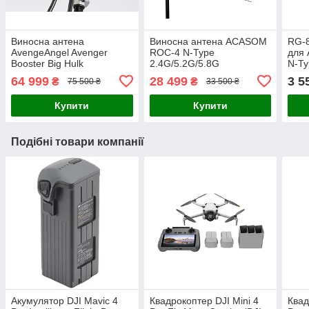
Виносна антена
Виносна антена ACASOM
RG-8
AvengeAngel Avenger
ROC-4 N-Type
для 
Booster Big Hulk
2.4G/5.2G/5.8G
N-Ty
2.4G/5.2/5.8G
64 999
28 499
3 5
₴
₴
75 500 ₴
33 500 ₴
Купити
Купити
Подібні товари компанії
Акумулятор DJI Mavic 4
Квадрокоптер DJI Mini 4
Квад