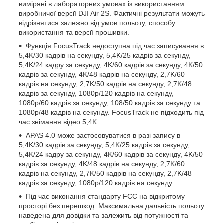
виміряні в лабораторних умовах із використанням
виробничої версії DJI Air 2S. Фактичні результати можуть
відрізнятися залежно від умов польоту, способу
використання та версії прошивки.
Функція FocusTrack недоступна під час записування в
5,4K/30 кадрів на секунду, 5,4K/25 кадрів за секунду,
5,4K/24 кадру за секунду, 4K/60 кадрів за секунду, 4K/50
кадрів за секунду, 4K/48 кадрів на секунду, 2,7K/60
кадрів на секунду, 2,7K/50 кадрів на секунду, 2,7K/48
кадрів за секунду, 1080p/120 кадрів на секунду,
1080p/60 кадрів за секунду, 108/50 кадрів за секунду та
1080p/48 кадрів на секунду. FocusTrack не підходить під
час знімання відео 5,4K.
APAS 4.0 може застосовуватися в разі запису в
5,4K/30 кадрів за секунду, 5,4K/25 кадрів за секунду,
5,4K/24 кадру за секунду, 4K/60 кадрів за секунду, 4K/50
кадрів за секунду, 4K/48 кадрів на секунду, 2,7K/60
кадрів на секунду, 2,7K/50 кадрів на секунду, 2,7K/48
кадрів за секунду, 1080p/120 кадрів на секунду.
Під час виконання стандарту FCC на відкритому
просторі без перешкод. Максимальна дальність польоту
наведена для довідки та залежить від потужності та