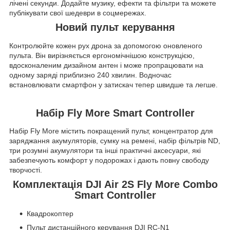
лічені секунди. Додайте музику, ефекти та фільтри та можете
публікувати свої шедеври в соцмережах.
Новий пульт керування
Контролюйте кожен рух дрона за допомогою оновленого
пульта. Він вирізняється ергономічнішою конструкцією,
вдосконаленим дизайном антен і може пропрацювати на
одному заряді приблизно 240 хвилин. Водночас
встановлювати смартфон у затискач тепер швидше та легше.
Набір Fly More Smart Controller
Набір Fly More містить покращений пульт, концентратор для
заряджання акумуляторів, сумку на ремені, набір фільтрів ND,
три розумні акумулятори та інші практичні аксесуари, які
забезпечують комфорт у подорожах і дають повну свободу
творчості.
Комплектація DJI Air 2S Fly More Combo
Smart Controller
Квадрокоптер
Пульт дистанційного керування DJI RC-N1