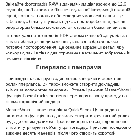
Знімайте фотографії RAW з динамічним діапазоном до 12,6
ступенів, щоб отримати більше візуальної інформації в кожній
сцені, навіть за поганих або складних умов освітлення. Це
забезпечує більшу гнучкість під час постоброблення, даючи
операторам більше можливостей отримати бажаний вигляд.
Інтелектуальна технологія HDR автоматично об'єднує кілька
знімків, збільшуючи динамічний діапазон зображень без
потреби постоброблення. Це означає виразніші деталі як у
кольорах, так і в тінях для отримання насичених зображень із
великою кількістю.
Гіперлапс і панорама
Пришвидшіть час і рух в один дотик, створивши ефектний
ролик гіперлапса. Ви також зможете створити докладніші
знімки за допомогою панорами. Розумні режими MasterShots і
функція FocusTrack з легкістю перетворять вашу пригоду на
кінематографічний шедевр.
MasterShots — нове покоління QuickShots. Ця передова
автономна функція, що дає змогу створити креативний ролик
будь-де одним дотиком. Просто виберіть об'єкт, і дрон почне
знімати, утримуючи об'єкт у центрі кадру. Пристрій послідовно
виконає десять маневрів, після чого створить короткий