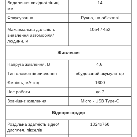
Видалення вихідної зіниці,
14
мм
Фокусування
Ручна, на об'єктиві
Максимальна дальність
1054 / 452
виявлення автомобіля/
людини, м
Живлення
Напруга живлення, B
4,6
Тип елементів живлення
вбудований акумулятор
Ємність, мА·год
1600
Час роботи
до 7
Зовнішнє живлення
Micro - USB Type-C
Відеорекордер
Роздільна здатність відео/
1024x768
дисплея, пікселів