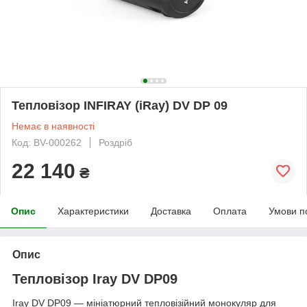
Тепловізор INFIRAY (iRay) DV DP 09
Немає в наявності
Код: BV-000262
Роздріб
22 140
₴
Опис
Характеристики
Доставка
Оплата
Умови п
Опис
Тепловізор Iray DV DP09
Iray DV DP09 — мініатюрний тепловізійний монокуляр для