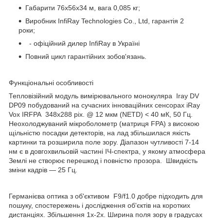
Габарити 76x56x34 м, вага 0,085 кг;
Виробник InfiRay Technologies Co., Ltd, гарантія 2
роки;
- офіційний дилер InfiRay в Україні
Повний цикл гарантійних зобов'язань.
Функціональні особливості
Тепловізійний модуль вимірювального монокуляра Iray DV
DP09 побудований на сучасних інноваційних сенсорах iRay
Vox IRFPA 348х288 pix. @ 12 мкм (NETD) < 40 мК, 50 Гц.
Неохолоджуваний мікроболометр (матриця FPA) з високою
щільністю посадки детекторів, на лад збільшилася якість
картинки та розширила поле зору. Діапазон чутливості 7-14
нм є в довгохвильовій частині ІЧ-спектра, у якому атмосфера
Землі не створює перешкод і повністю прозора. Швидкість
зміни кадрів — 25 Гц.
Германієва оптика з об'єктивом F9/f1.0 добре підходить для
пошуку, спостережень і дослідження об'єктів на коротких
дистанціях. Збільшення 1х-2х. Ширина поля зору в градусах