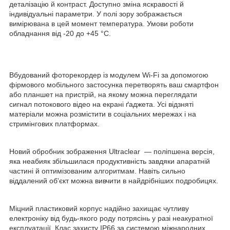
деталізацію й контраст. Доступно зміна яскравості й
індивідуальні параметри. У полі зору зображається
вимірювана в цей момент температура. Умови роботи
обладнання від -20 до +45 °C.
Вбудований фоторекордер із модулем Wi-Fi за допомогою
фірмового мобільного застосунка перетворять ваш смартфон
або планшет на пристрій, на якому можна переглядати
сигнал потокового відео на екрані ґаджета. Усі відзняті
матеріали можна розмістити в соціальних мережах і на
стримінгових платформах.
Новий обробник зображення Ultraclear — поліпшена версія,
яка неабияк збільшилася продуктивність завдяки апаратній
частині й оптимізованим алгоритмам. Навіть сильно
віддалений об'єкт можна вивчити в найдрібніших подробицях.
Міцний пластиковий корпус надійно захищає чутливу
електроніку від будь-якого роду потрясінь у разі неакуратної
експлуатації. Клас захисту IP66 за системою міжнародних