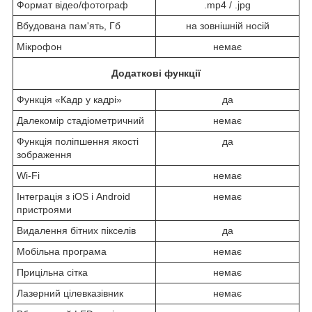
Формат відео/фотограф
.mp4 / .jpg
Вбудована пам'ять, Гб
на зовнішній носій
Мікрофон
немає
Додаткові функції
Функція «Кадр у кадрі»
да
Далекомір стадіометричний
немає
Функція поліпшення якості
да
зображення
Wi-Fi
немає
Інтеграція з iOS і Android
немає
пристроями
Видалення бітних пікселів
да
Мобільна програма
немає
Прицільна сітка
немає
Лазерний цілевказівник
немає