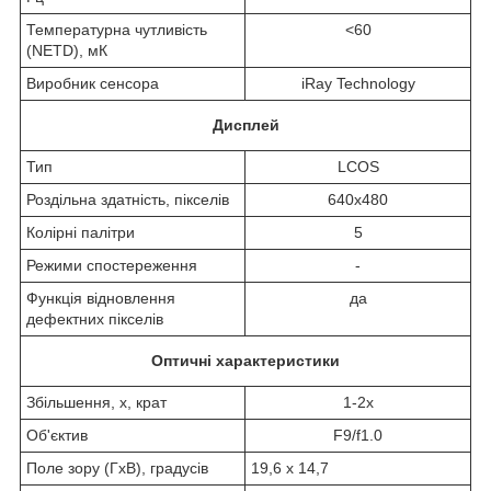
Температурна чутливість
<60
(NETD), мК
Виробник сенсора
iRay Technology
Дисплей
Тип
LCOS
Роздільна здатність, пікселів
640x480
Колірні палітри
5
Режими спостереження
-
Функція відновлення
да
дефектних пікселів
Оптичні характеристики
Збільшення, х, крат
1-2x
Об'єктив
F9/f1.0
Поле зору (ГхВ), градусів
19,6 х 14,7