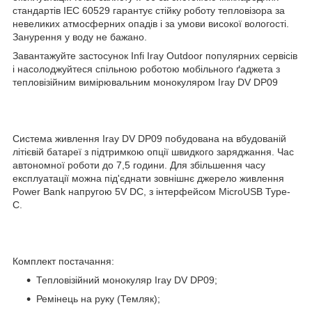
стандартів IEC 60529 гарантує стійку роботу тепловізора за
невеликих атмосферних опадів і за умови високої вологості.
Занурення у воду не бажано.
Завантажуйте застосунок Infi Iray Outdoor популярних сервісів
і насолоджуйтеся спільною роботою мобільного ґаджета з
тепловізійним вимірювальним монокуляром Iray DV DP09
Система живлення Iray DV DP09 побудована на вбудованій
літієвій батареї з підтримкою опції швидкого заряджання. Час
автономної роботи до 7,5 години. Для збільшення часу
експлуатації можна під'єднати зовнішнє джерело живлення
Power Bank напругою 5V DC, з інтерфейсом MicroUSB Type-
С.
Комплект постачання:
Тепловізійний монокуляр Iray DV DP09;
Ремінець на руку (Темляк);