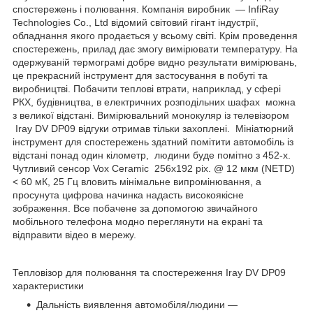
спостережень і полювання. Компанія виробник — InfiRay
Technologies Co., Ltd відомий світовий гігант індустрії,
обладнання якого продається у всьому світі. Крім проведення
спостережень, прилад дає змогу вимірювати температуру. На
одержуваній термограмі добре видно результати вимірювань,
це прекрасний інструмент для застосування в побуті та
виробництві. Побачити теплові втрати, наприклад, у сфері
РКХ, будівництва, в електричних розподільних шафах можна
з великої відстані. Вимірювальний монокуляр із телевізором
Iray DV DP09 відгуки отримав тільки захоплені. Мініатюрний
інструмент для спостережень здатний помітити автомобіль із
відстані понад один кілометр, людини буде помітно з 452-х.
Чутливий сенсор Vox Ceramic 256х192 pix. @ 12 мкм (NETD)
< 60 мК, 25 Гц вловить мінімальне випромінювання, а
просунута цифрова начинка надасть високоякісне
зображення. Все побачене за допомогою звичайного
мобільного телефона модно переглянути на екрані та
відправити відео в мережу.
Тепловізор для полювання та спостереження Iray DV DP09
характеристики
Дальність виявлення автомобіля/людини —