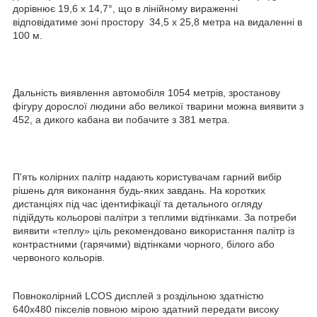
дорівнює 19,6 х 14,7°, що в лінійному вираженні
відповідатиме зоні простору 34,5 х 25,8 метра на видаленні в
100 м.
Дальність виявлення автомобіля 1054 метрів, зростанову
фігуру дорослої людини або великої тварини можна виявити з
452, а дикого кабана ви побачите з 381 метра.
П'ять колірних палітр надають користувачам гарний вибір
рішень для виконання будь-яких завдань. На коротких
дистанціях під час ідентифікації та детального огляду
підійдуть кольорові палітри з теплими відтінками. За потреби
виявити «теплу» ціль рекомендовано використання палітр із
контрастними (гарячими) відтінками чорного, білого або
червоного кольорів.
Повноколірний LCOS дисплей з роздільною здатністю
640x480 пікселів повною мірою здатний передати високу