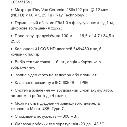
1054/315м;
Матриця iRay Vox Ceramic 256х192 pix. @ 12 мкм
(NETD) < 60 мК, 25 Гц (iRay Technology);
Германієвий об'єктив F9/f1.0 з фокусуванням від 1 м,
цифрове збільшення х1/х2;
Поле зору, градусів/м на 100 м — 19,6 х 14,7 / 34,5 х
25,8;
Кольоровий LCOS HD дисплей 649x480 пікс, 6
колірних палітр;
Вибір теплих точок — 6 шт., опція «Картинка в
зображенні»;
запис відео фото на телефон або планшет;
Клас вологозахисту з IEC 60529 — IP66;
Система живлення — вбудований Li-ion акумулятор,
автономна робота до 4 годин;
Можливість під'єднання зовнішнього джерела
живлення Micro-USB, Type-C;
Споживана потужність — 800 мВт;
Діапазон робочих температур: від -20 до +45 °C;