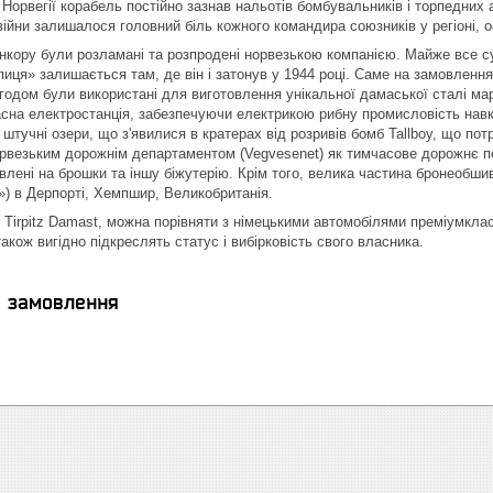
 Норвегії корабель постійно зазнав нальотів бомбувальників і торпедних а
війни залишалося головний біль кожного командира союзників у регіоні, 
інкору були розламані та розпродені норвезькою компанією. Майже все су
пиця» залишається там, де він і затонув у 1944 році. Саме на замовлення
згодом були використані для виготовлення унікальної дамаської сталі мар
асна електростанція, забезпечуючи електрикою рибну промисловість навко
штучні озери, що з'явилися в кратерах від розривів бомб Tallboy, що пот
везьким дорожнім департаментом (Vegvesenet) як тимчасове дорожнє пол
влені на брошки та іншу біжутерію. Крім того, велика частина бронеобши
!») в Дерпорті, Хемпшир, Великобританія.
як Tirpitz Damast, можна порівняти з німецькими автомобілями преміумкл
 також вигідно підкреслять статус і вибірковість свого власника.
я замовлення