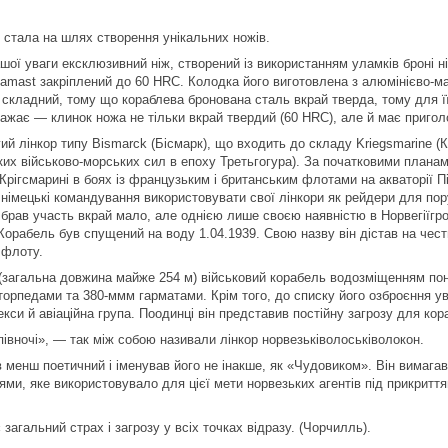
 стала на шлях створення унікальних ножів.
ї уваги ексклюзивний ніж, створений із використанням уламків броні німе
 Damast закріплений до 60 HRC. Колодка його виготовлена з алюмінієво-ма
складний, тому що кораблева бронована сталь вкрай тверда, тому для її
ражає — клинок ножа не тільки вкрай твердий (60 HRC), але й має приго
ругий лінкор типу Bismarck (Бісмарк), що входить до складу Kriegsmarine
их військово-морських сил в епоху Третьгогура). За початковими плана
рігсмарині в боях із французьким і британським флотами на акваторії Пі
в німецькі командування використовувати свої лінкори як рейдери для пор
tz брав участь вкрай мало, але однією лише своєю наявністю в Норвегіїг
Корабель був спущений на воду 1.04.1939. Свою назву він дістав на че
 флоту.
 (загальна довжина майже 254 м) військовий корабель водозміщенням пона
 торпедами та 380-ммм гарматами. Крім того, до списку його озброєння у
кси й авіаційна група. Поодинці він представив постійну загрозу для кор
івночі», — так між собою називали лінкор норвезьківолоськіволокон.
 менш поетичний і іменував його не інакше, як «Чудовиком». Він вимагав
ями, яке використовувало для цієї мети норвезьких агентів під прикрит
є загальний страх і загрозу у всіх точках відразу. (Чорчилль).