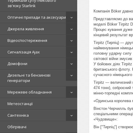
Термінали супутникового
зв'язку Starlink
Компанія Böker давно
Оптичні прилади та аксесуари
Представляємо до вашо
моделі Böker Tirpitz
Джерела живлення
Процес кування дуже 
кінцевий результат в
Відеоспостереження
Tirpitz (Тирпіц) — д
найменування німецьк
Сигналізація Ajax
головну ударну силу К
світової війни змуси
Домофони
У бойових діях Tirpi
британського флоту. 
сучасного німецького
Дизельні та бензинові
генератори
Tirpitz — величезний
474 тонн), озброєний
Мережеве обладнання
мінно-торпедні компле
«Одинська королева п
Метеостанції
Вінстон Черчилль був
спеціальними операці
Сантехніка
«Чудовище»:
Обігрівачі
Він ["Тирпіц"] створю