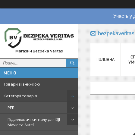
Участь у 
bezpekaverita
Магазин Bezpeka Veritas
СП
ГОЛОВНА
УМ
Товари зі знижкою
Категорії товарів
РЕБ
Підсилювачі сигналу для DJI
Mavic та Autel