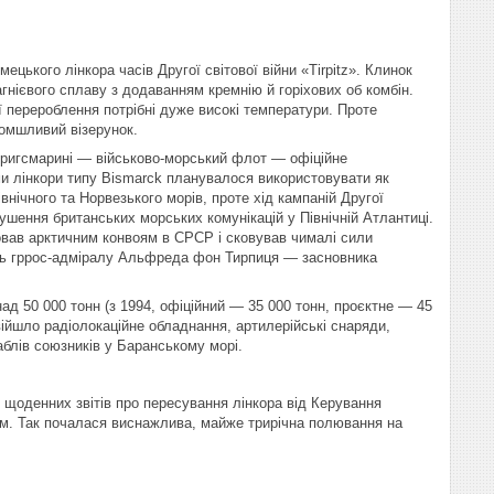
цького лінкора часів Другої світової війни «Tirpitz». Клинок
гнієвого сплаву з додаванням кремнію й горіхових об комбін.
 перероблення потрібні дуже високі температури. Проте
ломшливий візерунок.
 (Кригсмарині — військово-морський флот — офіційне
ми лінкори типу Bismarck планувалося використовувати як
внічного та Норвезького морів, проте хід кампаній Другої
ушення британських морських комунікацій у Північній Атлантиці.
ровав арктичним конвоям в СРСР і сковував чималі сили
сть гррос-адміралу Альфреда фон Тирпиця — засновника
д 50 000 тонн (з 1994, офіційний — 35 000 тонн, проєктне — 45
війшло радіолокаційне обладнання, артилерійські снаряди,
аблів союзників у Баранському морі.
 щоденних звітів про пересування лінкора від Керування
тям. Так почалася виснажлива, майже трирічна полювання на