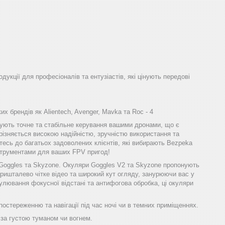
одукції для професіоналів та ентузіастів, які цінують передові
х брендів як Alientech, Avenger, Mavka та Roc - 4
ечують точне та стабільне керування вашими дронами, що є
різняється високою надійністю, зручністю використання та
тесь до багатьох задоволених клієнтів, які вибирають Bezpeka
інструментами для ваших FPV пригод!
 Goggles та Skyzone. Окуляри Goggles V2 та Skyzone пропонують
ришталево чітке відео та широкий кут огляду, занурюючи вас у
улювання фокусної відстані та антифогова обробка, ці окуляри
остереженню та навігації під час ночі чи в темних приміщеннях.
 за густою туманом чи вогнем.