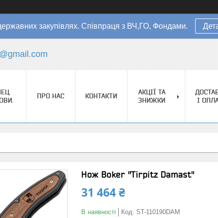
державних закупівлях. Співпраця з ВЧ,ГО, Фондами.
Дет
s@gmail.com
ЕЦ.
АКЦІЇ ТА
ДОСТА
ПРО НАС
КОНТАКТИ
ОВИ.
ЗНИЖКИ
І ОПЛ
Нож Boker "Tirpitz Damast"
31 464 ₴
В наявності
Код:
ST-110190DAM