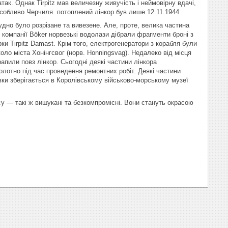
так. Однак Tirpitz мав величезну живучість і неймовірну вдачі,
особливо Черчиля. потоплений лінкор був лише 12.11.1944.
дно було розрізане та вивезене. Але, проте, велика частина
 компанії Böker норвезькі водолази дібрали фрагменти броні з
ки Tirpitz Damast. Крім того, електрогенератори з корабля були
ло міста Хонінгсвог (норв. Honningsvag). Недалеко від місця
рапили повз лінкор. Сьогодні деякі частини лінкора
отно під час проведення ремонтних робіт. Деякі частини
вки зберігається в Королівському військово-морському музеї
асу — такі ж вишукані та безкомпромісні. Вони стануть окрасою