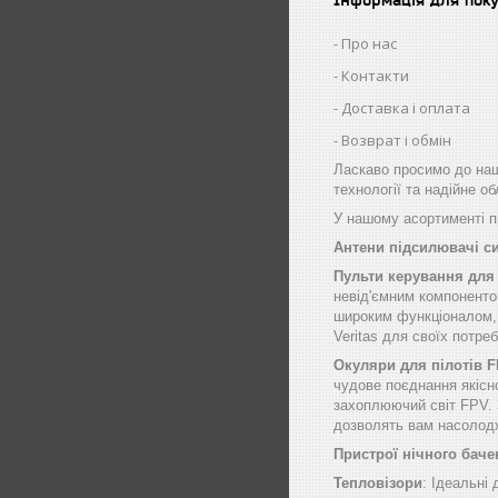
Про нас
Контакти
Доставка і оплата
Возврат і обмін
Ласкаво просимо до наш
технології та надійне о
У нашому асортименті пр
Антени підсилювачі с
Пульти керування для
невід'ємним компоненто
широким функціоналом, щ
Veritas для своїх потре
Окуляри для пілотів 
чудове поєднання якісн
захоплюючий світ FPV. 
дозволять вам насолод
Пристрої нічного баче
Тепловізори
: Ідеальні