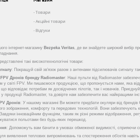
Товари
Акційні товари
Відгуки
ого інтернет-магазину
Bezpeka Veritas
, де ви знайдете широкий вибір пр
бладнання.
едставлені такі високотехнологічні товари:
игналу
: Покращуй свій зв'язок разом з антенами підсилювачів сигналу таки
 FPV Дронів бренду Radiomaster
: Наші пульти від Radiomaster забезп
м у світі FPV. Ми пишаємося продукцією, що пропонується нами, яка від
о відповідає потребам як досвідчених пілотів, так і новачків. Приєднуй
б у продукції Radiomaster, та довірте нам забезпечити вас найкращими 
FPV Дронів
: У нашому магазині Ви можете придбати окуляри від брендів
ого зображення, комфорту та передових технологій. Вони забезпечують к
Завдяки інноваційним функціям, таким як різні режими відображення, рег
жуватися польотами без будь-яких перешкод.
ння
: Допоможуть вам бачити в умовах обмеженої видимості, сприяючи сп
 для виявлення теплових випромінювань та спостереження об'єктів навіть