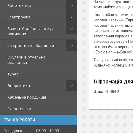
За час експлуатації в
Роботехніка
тому майже до кінця 
Після війни уламки л
Електроніка
носової частини «Тир
носової частини, які 
Захист України та все для
використані як своєч
навчання
затоплення корабля є 
використовуються Нор
Інтерактивне обладнання
лінкора були перепла
«Explosion!» («Вибух
Окуляри віртуальної
Такі унікальні ножі, 
реальності
будь-якої колекції, а
Турелі
Інформація дл
Энергетика
Ціна:
31 464 ₴
Кабельна продукція
Екзоскелети
ГРАФІК РОБОТИ
Понеділок
08:00
19:00