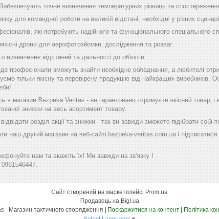
 Забезпечують точне визначення температурних різниць та спостереження
'язку для командної роботи на великій відстані, необхідні у різних сценарі
фесіоналів, які потребують надійного та функціонального спеціального с
оякісні дрони для аерофотозйомки, дослідження та розваг.
го визначення відстаней та дальності до об'єктів.
, де професіонали зможуть знайти необхідне обладнання, а любителі отр
уємо тільки якісну та перевірену продукцію від найкращих виробників. Об
еби!
 в магазин Bezpeka Veritas - ви гарантовано отримуєте якісний товар, 
тованої знижки на весь асортимент товару.
ідвідати розділ акції та знижки - так ви завжди зможете підібрати собі
ти наш другий магазин на веб-сайті bezpeka-veritas.com.ua і підписатися 
фонуйте нам та вкажіть їх! Ми завжди на зв'язку !
 0981546447.
Сайт створений на маркетплейсі
Prom.ua
Продавець на Bigl.ua
Bezpeka Veritas - Магазин тактичного спорядження |
Поскаржитися на контент
|
Політика ко