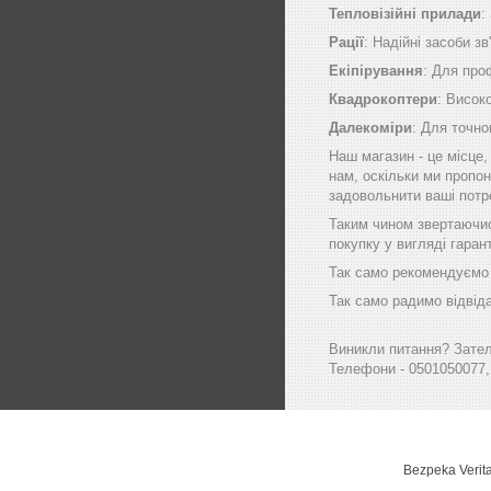
Тепловізійні прилади
:
Рації
: Надійні засоби зв
Екіпірування
: Для про
Квадрокоптери
: Висок
Далекоміри
: Для точно
Наш магазин - це місце
нам, оскільки ми пропон
задовольнити ваші потр
Таким чином звертаючись
покупку у вигляді гаран
Так само рекомендуємо в
Так само радимо відвіда
Виникли питання? Зателе
Телефони - 0501050077,