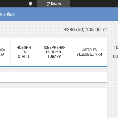
Кошик
альніше
+380 (50) 105-00-77
НОВИНИ
ПОВЕРНЕННЯ
Т
ВКА
ФОТО ТА
ТА
ТА ОБМІН
АТА
ВІДЕОВІДГУКИ
СТАТТІ
ТОВАРУ
ПО