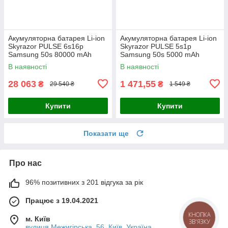
Акумуляторна батарея Li-ion
Акумуляторна батарея Li-ion
Skyrazor PULSE 6s16p
Skyrazor PULSE 5s1p
Samsung 50s 80000 mAh
Samsung 50s 5000 mAh
спарка INR21700
спарка INR21700
В наявності
В наявності
28 063
1 471,55
₴
₴
29 540 ₴
1 549 ₴
Купити
Купити
Показати ще
Про нас
96% позитивних з 201 відгука за рік
Працює з 19.04.2021
КНОПКА
м. Київ
ЗВ'ЯЗКУ
вулиця Межигірська, 56, Київ, Україна