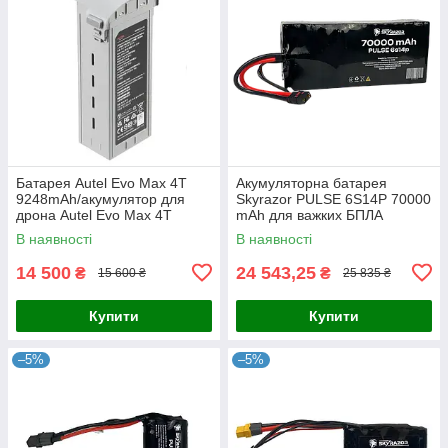
Батарея Autel Evo Max 4T
Акумуляторна батарея
9248mAh/акумулятор для
Skyrazor PULSE 6S14P 70000
дрона Autel Evo Max 4T
mAh для важких БПЛА
Vampire / «Баба Яга»
В наявності
В наявності
(Samsung 21700-50S, 6AWG,
QS8-S F)
14 500
24 543,25
₴
₴
15 600 ₴
25 835 ₴
Купити
Купити
–5%
–5%