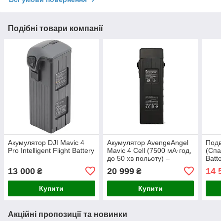
Подібні товари компанії
Акумулятор DJI Mavic 4
Акумулятор AvengeAngel
Подв
Pro Intelligent Flight Battery
Mavic 4 Cell (7500 мА·год,
(Спар
до 50 хв польоту) –
Batt
сумісний з DJI Mavic 3 / 3
Mavi
13 000
20 999
14 
₴
₴
Pro / 3T / 3E
Купити
Купити
Акційні пропозиції та новинки