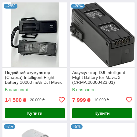
–28%
–20%
Подвійний акумулятор
Аккумулятор DJI Intelligent
(Спарка) Intelligent Flight
Flight Battery for Mavic 3
Battery 10000 mAh DJI Mavic
(CP.MA.00000423.01)
3
В наявності
В наявності
14 500
7 999
₴
₴
20 000 ₴
10 000 ₴
Купити
Купити
–7%
–5%