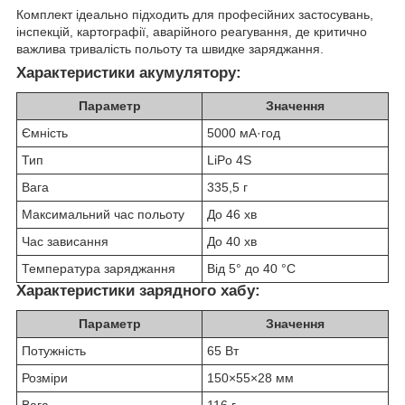
Комплект ідеально підходить для професійних застосувань,
інспекцій, картографії, аварійного реагування, де критично
важлива тривалість польоту та швидке заряджання.
Характеристики акумулятору:
Параметр
Значення
Ємність
5000 мА·год
Тип
LiPo 4S
Вага
335,5 г
Максимальний час польоту
До 46 хв
Час зависання
До 40 хв
Температура заряджання
Від 5° до 40 °C
Характеристики зарядного хабу:
Параметр
Значення
Потужність
65 Вт
Розміри
150×55×28 мм
Вага
116 г