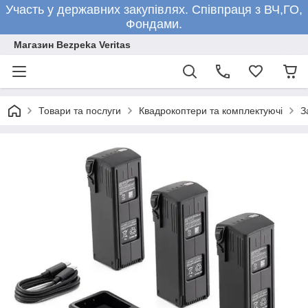
Участь у державних закупівлях. Співпраця з ВЧ,ГО,
Фондами.
Магазин Bezpeka Veritas
Товари та послуги
Квадрокоптери та комплектуючі
З