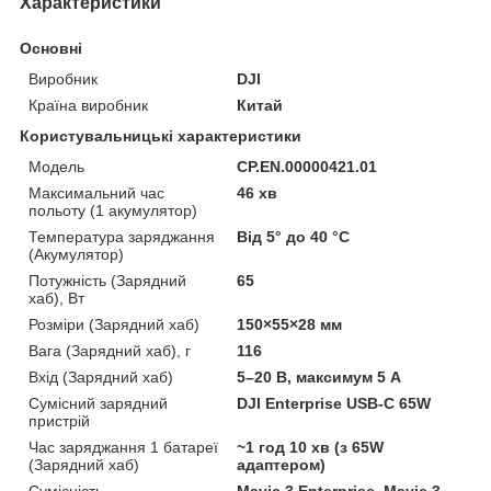
Характеристики
Основні
Виробник
DJI
Країна виробник
Китай
Користувальницькі характеристики
Мoдель
CP.EN.00000421.01
Максимальний час
46 хв
польоту (1 акумулятор)
Температура заряджання
Від 5° до 40 °C
(Акумулятор)
Потужність (Зарядний
65
хаб), Вт
Розміри (Зарядний хаб)
150×55×28 мм
Вага (Зарядний хаб), г
116
Вхід (Зарядний хаб)
5–20 В, максимум 5 А
Сумісний зарядний
DJI Enterprise USB-C 65W
пристрій
Час заряджання 1 батареї
~1 год 10 хв (з 65W
(Зарядний хаб)
адаптером)
Сумісність
Mavic 3 Enterprise, Mavic 3