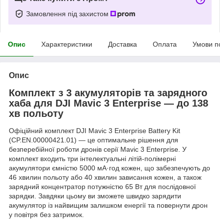
Замовлення під захистом
Опис
Характеристики
Доставка
Оплата
Умови п
Опис
Комплект з 3 акумуляторів та зарядного
хаба для DJI Mavic 3 Enterprise — до 138
хв польоту
Офіційний комплект DJI Mavic 3 Enterprise Battery Kit
(CP.EN.00000421.01) — це оптимальне рішення для
безперебійної роботи дронів серії Mavic 3 Enterprise. У
комплект входить три інтелектуальні літій-полімерні
акумулятори ємністю 5000 мА·год кожен, що забезпечують до
46 хвилин польоту або 40 хвилин зависання кожен, а також
зарядний концентратор потужністю 65 Вт для послідовної
зарядки. Завдяки цьому ви зможете швидко зарядити
акумулятор із найвищим залишком енергії та повернути дрон
у повітря без затримок.