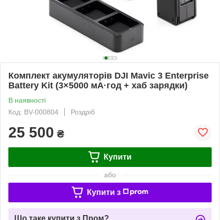
Комплект акумуляторів DJI Mavic 3 Enterprise
Battery Kit (3×5000 мА·год + хаб зарядки)
В наявності
Код: BV-000804
Роздріб
25 500
₴
Купити
або
Купити з
Що таке купити з Пром?