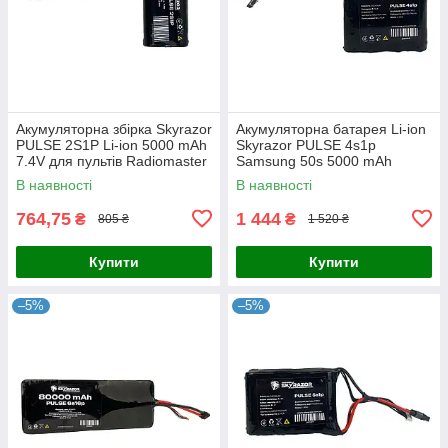
Акумуляторна збірка Skyrazor
Акумуляторна батарея Li-ion
PULSE 2S1P Li-ion 5000 mAh
Skyrazor PULSE 4s1p
7.4V для пультів Radiomaster
Samsung 50s 5000 mAh
(TX16S, TX12, Boxer)
спарка INR21700
В наявності
В наявності
764,75
1 444
₴
₴
805 ₴
1 520 ₴
Купити
Купити
–5%
–5%