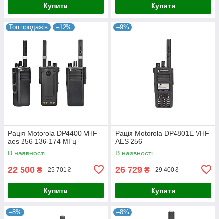
Купити
Купити
Топ продажів
–12%
–9%
Рація Motorola DP4400 VHF
Рація Motorola DP4801E VHF
aes 256 136-174 МГц
AES 256
В наявності
В наявності
22 500
26 729
₴
₴
25 701 ₴
29 400 ₴
Купити
Купити
–8%
–8%