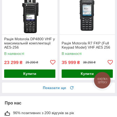
Рація Motorola DP4800 VHF у
максимальній комплектації
Рація Motorola R7 FKP (Full
AES-256
Keypad Model) VHF AES 256
В наявності
В наявності
23 299
35 999
₴
₴
25 200 ₴
38 250 ₴
Купити
Купити
Показати ще
Про нас
96% позитивних з 200 відгуків за рік