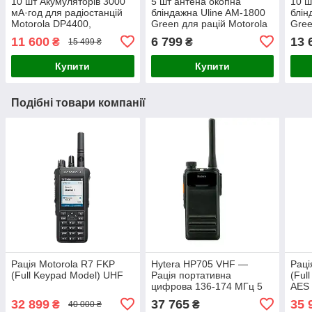
10 шт Акумуляторів 3000
5 шт антена окопна
10 ш
мА·год для радіостанцій
бліндажна Uline AM-1800
блін
Motorola DP4400,
Green для рацій Motorola
Gree
DP4400e, DP4800,
(5 метрів)
(5 м
11 600
6 799
13 
₴
₴
15 499 ₴
DP4800e PMNN4543A
Купити
Купити
Подібні товари компанії
Рація Motorola R7 FKP
Hytera HP705 VHF —
Раці
(Full Keypad Model) UHF
Рація портативна
(Ful
цифрова 136-174 МГц 5
AES
Вт 1024 канали
32 899
37 765
35 
₴
₴
40 000 ₴