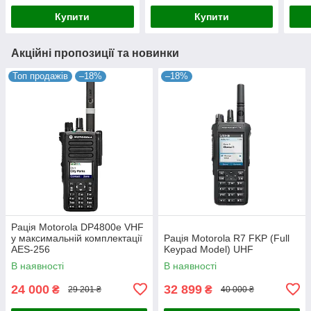
Купити
Купити
Акційні пропозиції та новинки
Топ продажів
–18%
–18%
Рація Motorola DP4800e VHF
у максимальній комплектації
Рація Motorola R7 FKP (Full
AES-256
Keypad Model) UHF
В наявності
В наявності
24 000
32 899
₴
₴
29 201 ₴
40 000 ₴