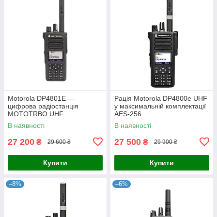
Motorola DP4801E —
Рація Motorola DP4800e UHF
цифрова радіостанція
у максимальній комплектації
MOTOTRBO UHF
AES-256
В наявності
В наявності
27 200
27 500
₴
₴
29 600 ₴
29 900 ₴
Купити
Купити
–8%
–6%