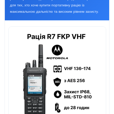
для тих, хто хоче купити портативну рацію із
максимальною дальністю та високим рівнем захисту.