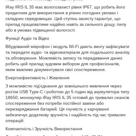
iRay IRIS IL 35 має вологозахист рівня IP67, що робить його
придатним для використання в різних погодних умовах і
складних середовищах. Цей ступінь захисту гарантує, що
прилад працюватиме надійно навіть за сильного дощу, пилу
або в умовах підвищеної вологості.
Функції Аудіо та Відео
Вбудований мікрофон і модуль Wi-Fi дають змогу зафіксувати
та передати аудіо- та відеоматеріали для подальшого аналізу
та обговорення. Можливість запису та передавання даних
робить цей прилад чудовим вибором для професіоналів,
яким важливо документувати свої спостереження.
Енергоефективність і Живлення
З можливістю під'єднання до зовнішнього живлення через
роз'єм USB Type-C і роботою до 5 годин від акумулятора типу
18650, монокуляр iRay IRIS IL 35 готовий до тривалих сеансів
спостереження без потреби постійної заміни або
перезаряджання батарей. Ця гнучкість у харчуванні
забезпечує додаткову зручність і надійність під час тривалих
операцій.
Компактність і Зручність Використання