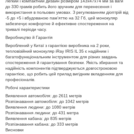
Легкий і компактний дизайн розміром 143x47x74 мм за ваги
до 330 грамів робить його зручним для перенесення і
використання в польових умовах. З регулюванням діоптрій від
-5 до +5 і вбудованою пам'яттю на 32 Гб, цей монокуляр
забезпечує комфортне й ефективне спостереження на
тривалі періоди часу.
Виробництво й Гарантія
Вироблений у Китаї з гарантією виробника на 2 роки,
тепловізійний монокуляр iRay IRIS IL 35 є надійним і
багатофункціональним інструментом для різних завдань
спостереження й гарантування безпеки. Якість збирання та
надійність компонентів підтверджуються довгостроковою
гарантією, що робить цей прилад вигідним вкладенням для
професіоналів.
Робочі характеристики
Виявлення автомобіля: до 2611 метрів
Розпізнавання автомобіля: до 1042 метрів
Виявлення людини: до 1080 метрів
Розпізнавання людини: до 431 метра
Виявлення кабана: до 835 метрів
Розпізнавання кабана: до 333 метрів
Висновки