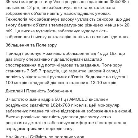
35 мм і матрицею типу Vox з роздільною здатністю 384x288 і
щільністю 12 μm, що забезпечує чітке та деталізоване
зображення об'єктів навіть у найскладніших умовах.
Технологія Vox забезпечує високу чутливість сенсора, що дає
змогу бачити об'єкти з температурною різницею менш ніж 20
mK. Ця висока чутливість забезпечує чудову якість
зображення і високу деталізацію навіть на великих відстанях.
Збільшення та Поле зору
Прилад пропонує можливість збільшення від 4x до 16x, що
дає змогу оперативно підлаштовувати масштаб
спостереження під поточні умови та завдання. Поле зору
становить 7.5х5.7 градусів, що гарантує широкий огляд і
легкість у відстеженні рухомих об'єктів. Водночас на відстані
100 метрів оглядовий діапазон становить 13-10 метрів.
Дисплей і Плавність Зображення
З частотою зміни кадрів 50 Гц і AMOLED дисплеєм
роздільною здатністю 1024x768 пікселів, цей монокуляр
забезпечує плавне та чітке відтворення зображення на екрані.
Висока роздільна здатність дисплея дає змогу легко
розрізняти деталі та забезпечує комфортне спостереження
впродовж тривалих періодів часу.
Надійність і Стійкість до погодних умов