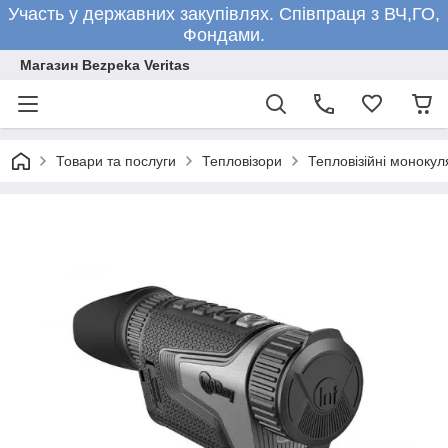
Участь у державних закупівлях. Співпраця з ВЧ,ГО,
Фондами.
Магазин Bezpeka Veritas
Товари та послуги
Тепловізори
Тепловізійні монокул