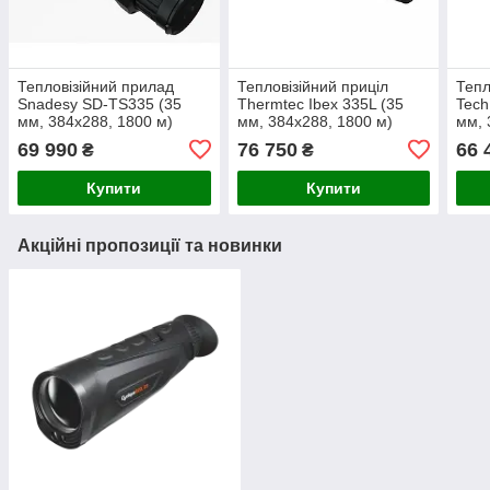
Тепловізійний прилад
Тепловізійний приціл
Тепл
Snadesy SD-TS335 (35
Thermtec Ibex 335L (35
Tech
мм, 384х288, 1800 м)
мм, 384х288, 1800 м)
мм, 
69 990
76 750
66 
₴
₴
Купити
Купити
Акційні пропозиції та новинки