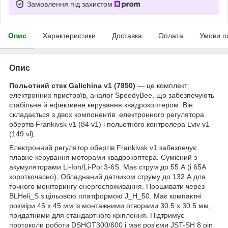
Замовлення під захистом
Опис
Характеристики
Доставка
Оплата
Умови п
Опис
Польотний стек Galichina v1 (7850)
— це комплект
електронних пристроїв, аналог SpeedyBee, що забезпечують
стабільне й ефективне керування квадрокоптером. Він
складається з двох компонентів: електронного регулятора
обертів Frankivsk v1 (84 v1) і польотного контролера Lviv v1
(149 vl).
Електронний регулятор обертів Frankivsk v1 забезпечує
плавне керування моторами квадрокоптера. Сумісний з
акумуляторами Li-Ion/Li-Pol 3-6S. Має струм до 55 А (і 65А
короткочасно). Обладнаний датчиком струму до 132 А для
точного моніторингу енергоспоживання. Прошивати через
BLHeli_S з цільовою платформою J_H_50. Має компактні
розміри 45 x 45 мм із монтажними отворами 30.5 x 30.5 мм,
придатними для стандартного кріплення. Підтримує
протоколи роботи DSHOT300/600 і має роз'єми JST-SH 8 pin