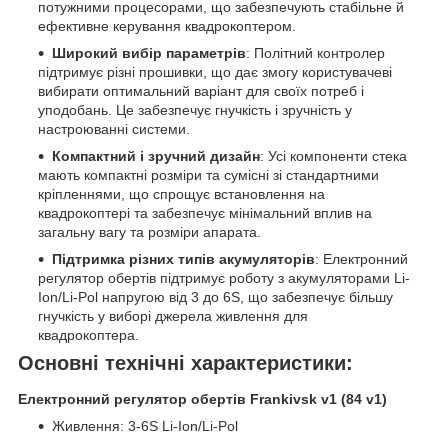
потужними процесорами, що забезпечують стабільне й
ефективне керування квадрокоптером.
Широкий вибір параметрів
: Політний контролер
підтримує різні прошивки, що дає змогу користувачеві
вибирати оптимальний варіант для своїх потреб і
уподобань. Це забезпечує гнучкість і зручність у
настроюванні системи.
Компактний і зручний дизайн
: Усі компоненти стека
мають компактні розміри та сумісні зі стандартними
кріпленнями, що спрощує встановлення на
квадрокоптері та забезпечує мінімальний вплив на
загальну вагу та розміри апарата.
Підтримка різних типів акумуляторів
: Електронний
регулятор обертів підтримує роботу з акумуляторами Li-
Ion/Li-Pol напругою від 3 до 6S, що забезпечує більшу
гнучкість у виборі джерела живлення для
квадрокоптера.
Основні технічні характеристики:
Електронний регулятор обертів Frankivsk v1 (84 v1)
Живлення: 3-6S Li-Ion/Li-Pol