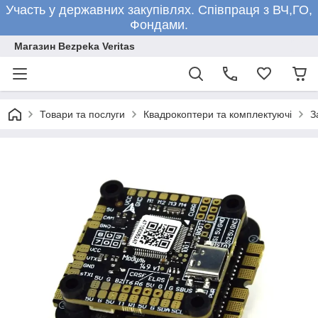
Участь у державних закупівлях. Співпраця з ВЧ,ГО,
Фондами.
Магазин Bezpeka Veritas
Товари та послуги
Квадрокоптери та комплектуючі
З