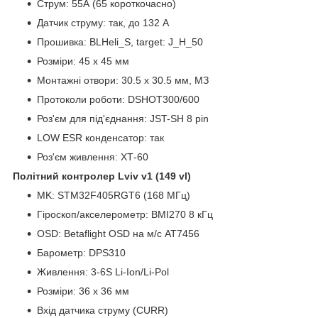
Струм: 55А (65 короткочасно)
Датчик струму: так, до 132 А
Прошивка: BLHeli_S, target: J_H_50
Розміри: 45 x 45 мм
Монтажні отвори: 30.5 x 30.5 мм, МЗ
Протоколи роботи: DSHOT300/600
Роз'єм для під'єднання: JST-SH 8 pin
LOW ESR конденсатор: так
Роз'єм живлення: ХТ-60
Політний контролер Lviv v1 (149 vl)
MK: STM32F405RGT6 (168 МГц)
Гіроскоп/акселерометр: ВМІ270 8 кГц
OSD: Betaflight OSD на м/с AT7456
Барометр: DPS310
Живлення: 3-6S Li-Ion/Li-Pol
Розміри: 36 x 36 мм
Вхід датчика струму (CURR)