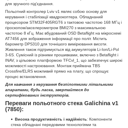
для зручного під'єднання.
Польотний контролер Lviv v1 являє собою основу для
керування і стабілізації квадрокоптера. Обладнаний
процесором STM32F405RGT6 з тактовою частотою 168 МГц і
гіроскопом/акселерометром ВМІ270 з максимальною
частотою 8 кГц. Має вбудований OSD Betaflight на мікросхемі
AT7456 для зображення інформації про політ. Містить
барометр DPS310 для точнішого вимірювання висоти.
Живлення також підтримується від акумуляторів Li-Ion/Li-Pol
3-6S. Сумісний із різними прошивками, включно з Betaflight і
INAV, з цільовою платформою TFCvl_1, що забезпечує широкі
можливості настроювання. Монтаж приймача TBS
Crossfire/ELRS можливий прямо на плату, що спрощує
процес встановлення.
Для навчання з керування безпілотними літальними
апаратами, будь ласка, звертайтеся до
сертифікованих інструкторів.
Переваги польотного стека Galichina v1
(7850):
Висока продуктивність і надійність
: Компоненти
стека обладнані передовими технологіями та