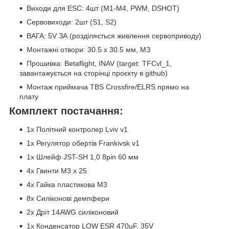
Виходи для ESC: 4шт (M1-M4, PWM, DSHOT)
Сервовиходи: 2шт (S1, S2)
ВАГА: 5V ЗА (розділяється живлення сервоприводу)
Монтажні отвори: 30.5 x 30.5 мм, МЗ
Прошивка: Betaflight, INAV (target: TFCvl_1,
завантажується на сторінці проєкту в github)
Монтаж приймача TBS Crossfire/ELRS прямо на
плату
Комплект постачання:
1х Політний контролер Lviv v1
1х Регулятор обертів Frankivsk v1
1х Шлейф JST-SH 1,0 8pin 60 мм
4х Гвинти М3 x 25
4х Гайка пластикова М3
8х Силіконові демпфери
2х Дріт 14AWG силіконовий
1х Конденсатор LOW ESR 470uF, 35V