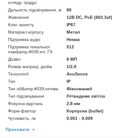
огляду, градус
Дальність підсвічування, м
80
Живлення
12В DС, PoE (802.3af)
Клас захисту
IP67
Матеріал корпусу
Метал
Підтримка аудіо
Немає
Підтримка локальної
512
пам&amp;#039;яті, Гб
Дозвіл
8 МП
Розмір матриці, дюйм
1/2.8
Технології
AcuSence
Тип
IP
Тип об&amp;#039;єктива
Фіксований
Тип підсвічування
ІЧ+видиме світло
Фокусна відстань
2.8 мм
Форм-фактор
Корпусна (bullet)
Чутливість, лк
0.001 - 0.009
Приховати