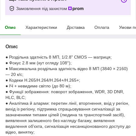
Замовлення під захистом
Опис
Характеристики
Доставка
Оплата
Умови п
Опис
● Роздільна здатність 8 МП, 1/2.8" CMOS — матриця;
● Фокус 2.8 мм (кут огляду 108°);
● Максимальна роздільна здатність відео 8 МП (3840 × 2160)
— 20 к/с;
● Кодеки H.265/H.264/H.264+/H.265+;
● ІЧ + невидиме світло (до 80 м);
● Функції зображення: поворот зображення, WDR, 3D DNR,
HLC, BLC;
● Аналітика й аларми: перетин лінії, вторгнення, вхід у регіон,
вихід із регіону, підтримка спрацьовування сигналізації за
зазначеними типами цілей (людина та транспортний засіб),
виявлення залишеного без нагляду багажу, виявлення
видалення об'єкта, сигналізація несанкціонованого доступу до
відео, винятку;