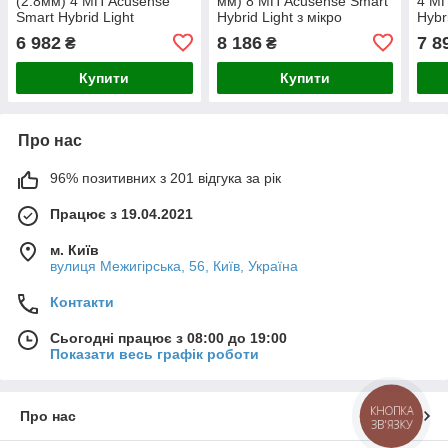
(2.8мм) 4 МП Acusense
мм) 8 МП Acusense Smart
4 МП
Smart Hybrid Light
Hybrid Light з мікро
Hybr
6 982
8 186
7 8
₴
₴
Купити
Купити
Про нас
96% позитивних з 201 відгука за рік
Працює з 19.04.2021
м. Київ
вулиця Межигірська, 56, Київ, Україна
Контакти
Сьогодні працює з 08:00 до 19:00
Показати весь графік роботи
КНОПКА
Про нас
ЗВ'ЯЗКУ