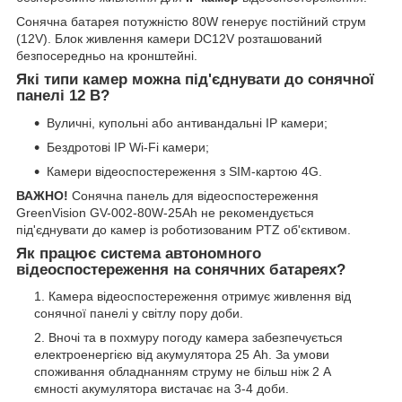
Сонячна батарея потужністю 80W генерує постійний струм
(12V). Блок живлення камери DC12V розташований
безпосередньо на кронштейні.
Які типи камер можна під'єднувати до сонячної
панелі 12 В?
Вуличні, купольні або антивандальні IP камери;
Бездротові IP Wi-Fi камери;
Камери відеоспостереження з SIM-картою 4G.
ВАЖНО!
Сонячна панель для відеоспостереження
GreenVision GV-002-80W-25Ah не рекомендується
під'єднувати до камер із роботизованим PTZ об'єктивом.
Як працює система автономного
відеоспостереження на сонячних батареях?
Камера відеоспостереження отримує живлення від
сонячної панелі у світлу пору доби.
Вночі та в похмуру погоду камера забезпечується
електроенергією від акумулятора 25 Ah. За умови
споживання обладнанням струму не більш ніж 2 А
ємності акумулятора вистачає на 3-4 доби.