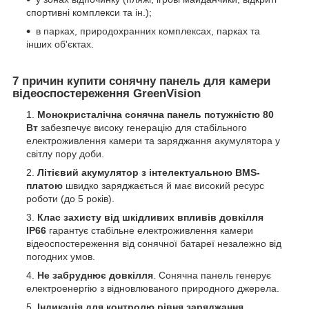
спортивні комплекси та ін.);
в парках, природохранних комплексах, парках та
інших об'єктах.
7 причин купити сонячну панель для камери
відеоспостереження GreenVision
Монокристалічна сонячна панель потужністю 80
Вт
забезпечує високу генерацію для стабільного
електроживлення камери та заряджання акумулятора у
світлу пору доби.
Літієвий акумулятор з інтелектуальною BMS-
платою
швидко заряджається й має високий ресурс
роботи (до 5 років).
Клас захисту від шкідливих впливів довкілля
IP66
гарантує стабільне електроживлення камери
відеоспостереження від сонячної батареї незалежно від
погодних умов.
Не забруднює довкілля
. Сонячна панель генерує
електроенергію з відновлюваного природного джерела.
Індикація для контролю рівня заряджання