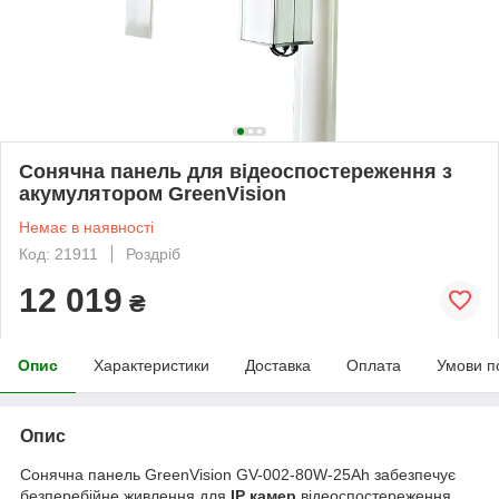
Сонячна панель для відеоспостереження з
акумулятором GreenVision
Немає в наявності
Код: 21911
Роздріб
12 019
₴
Опис
Характеристики
Доставка
Оплата
Умови п
Опис
Сонячна панель GreenVision GV-002-80W-25Ah забезпечує
безперебійне живлення для
IP камер
відеоспостереження.