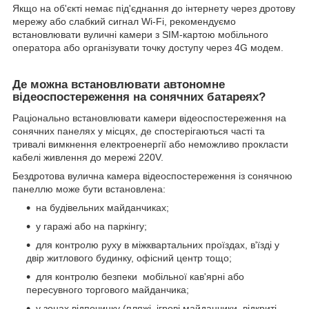
Якщо на об'єкті немає під'єднання до інтернету через дротову
мережу або слабкий сигнал Wi-Fi, рекомендуємо
встановлювати вуличні камери з SIM-картою мобільного
оператора або організувати точку доступу через 4G модем.
Де можна встановлювати автономне
відеоспостереження на сонячних батареях?
Раціонально встановлювати камери відеоспостереження на
сонячних панелях у місцях, де спостерігаються часті та
тривалі вимкнення електроенергії або неможливо прокласти
кабелі живлення до мережі 220V.
Бездротова вулична камера відеоспостереження із сонячною
панеллю може бути встановлена:
на будівельних майданчиках;
у гаражі або на паркінгу;
для контролю руху в міжквартальних проїздах, в'їзді у
двір житлового будинку, офісний центр тощо;
для контролю безпеки мобільної кав'ярні або
пересувного торгового майданчика;
у зонах відпочинку (пляжі, ігрові майданчики, відкриті