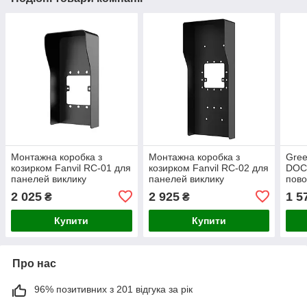
Монтажна коробка з
Монтажна коробка з
Gree
козирком Fanvil RC-01 для
козирком Fanvil RC-02 для
DOC4
панелей виклику
панелей виклику
пово
з бл
2 025
2 925
1 5
₴
₴
Купити
Купити
Про нас
96% позитивних з 201 відгука за рік