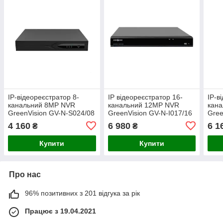
IP-відеореєстратор 8-
IP відеореєстратор 16-
IP-в
канальний 8MP NVR
канальний 12MP NVR
кан
GreenVision GV-N-S024/08
GreenVision GV-N-I017/16
Gree
(8POE) (Lite)
12MP 12MP (V2)
(A)
4 160
6 980
6 1
₴
₴
Купити
Купити
Про нас
96% позитивних з 201 відгука за рік
Працює з 19.04.2021