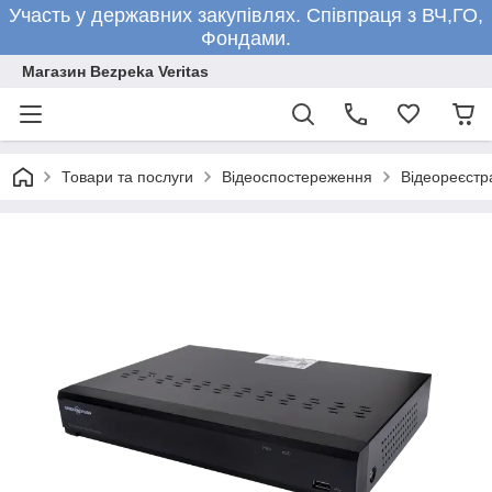
Участь у державних закупівлях. Співпраця з ВЧ,ГО,
Фондами.
Магазин Bezpeka Veritas
Товари та послуги
Відеоспостереження
Відеореєстр