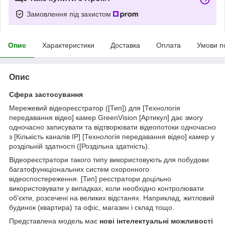
Замовлення під захистом
Опис
Характеристики
Доставка
Оплата
Умови п
Опис
Сфера застосування
Мережевий відеореєстратор ([Тип]) для [Технологія
передавання відео] камер GreenVision [Артикул] дає змогу
одночасно записувати та відтворювати відеопотоки одночасно
з [Кількість каналів IP] [Технологія передавання відео] камер у
роздільній здатності ([Роздільна здатність).
Відеореєстратори такого типу використовують для побудови
багатофункціональних систем охоронного
відеоспостереження. [Тип] реєстратори доцільно
використовувати у випадках, коли необхідно контролювати
об'єкти, розсечені на великих відстанях. Наприклад, житловий
будинок (квартира) та офіс, магазин і склад тощо.
Представлена модель має
нові інтелектуальні можливості