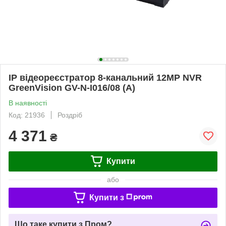
IP відеореєстратор 8-канальний 12MP NVR
GreenVision GV-N-I016/08 (A)
В наявності
Код: 21936
Роздріб
4 371
₴
Купити
або
Купити з
Що таке купити з Пром?