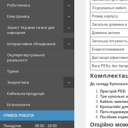
Роботехніка
З’єднувальні кабелі
Електроніка
Розмір корпусу
Загальна довжина в 
Захист України та все для
навчання
Довжина антени
Загальна потужність
Інтерактивне обладнання
Енергоспоживання
Окуляри віртуальної
Дистанція ефективної
реальності
Вага РЕБу без батар
Турелі
Комплектац
Энергетика
До складу Купольно
Пристрій РЕБ
.
Кабельна продукція
Три купольні 
Кабель живлен
Екзоскелети
Кронштейн для 
Патч-подовжув
ГРАФІК РОБОТИ
Посібник кори
Опційно може
Понеділок
08:00
19:00