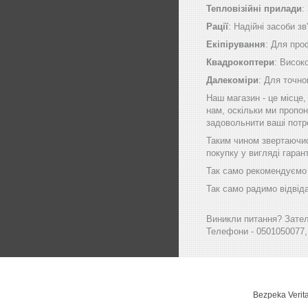
Тепловізійні прилади
:
Рації
: Надійні засоби зв
Екіпірування
: Для про
Квадрокоптери
: Висок
Далекоміри
: Для точно
Наш магазин - це місце
нам, оскільки ми пропон
задовольнити ваші потр
Таким чином звертаючись
покупку у вигляді гаран
Так само рекомендуємо в
Так само радимо відвіда
Виникли питання? Зателе
Телефони - 0501050077,