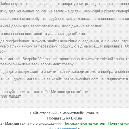
 Забезпечують точне визначення температурних різниць та спостереження
'язку для командної роботи на великій відстані, необхідні у різних сценарі
фесіоналів, які потребують надійного та функціонального спеціального с
оякісні дрони для аерофотозйомки, дослідження та розваг.
го визначення відстаней та дальності до об'єктів.
, де професіонали зможуть знайти необхідне обладнання, а любителі отр
уємо тільки якісну та перевірену продукцію від найкращих виробників. Об
еби!
 в магазин Bezpeka Veritas - ви гарантовано отримуєте якісний товар, 
тованої знижки на весь асортимент товару.
ідвідати розділ акції та знижки - так ви завжди зможете підібрати собі
ти наш другий магазин на веб-сайті bezpeka-veritas.com.ua і підписатися 
фонуйте нам та вкажіть їх! Ми завжди на зв'язку !
 0981546447.
Сайт створений на маркетплейсі
Prom.ua
Продавець на Bigl.ua
Bezpeka Veritas - Магазин тактичного спорядження |
Поскаржитися на контент
|
Політика ко