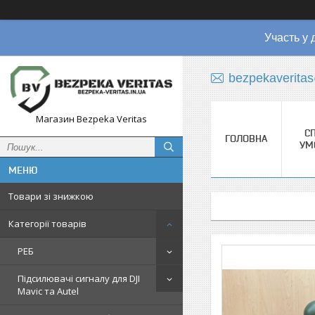
Участь у 
bezpekaverita
Магазин Bezpeka Veritas
СП
ГОЛОВНА
УМ
Товари зі знижкою
Категорії товарів
РЕБ
Підсилювачі сигналу для DJI
Mavic та Autel