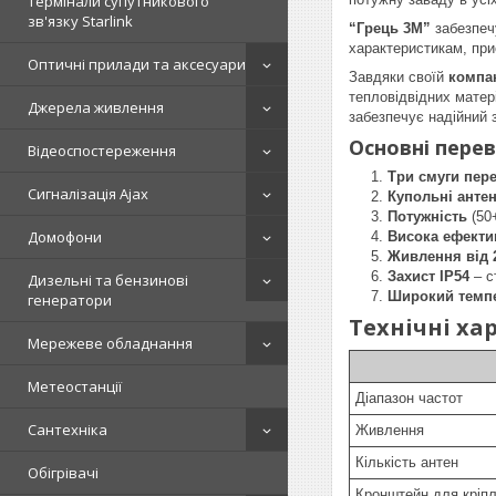
Термінали супутникового
зв'язку Starlink
“Грець 3М”
забезпеч
характеристикам, при
Оптичні прилади та аксесуари
Завдяки своїй
компак
тепловідвідних матер
Джерела живлення
забезпечує надійний з
Основні перев
Відеоспостереження
Три смуги пер
Сигналізація Ajax
Купольні анте
Потужність
(50
Домофони
Висока ефекти
Живлення від 2
Захист IP54
– с
Дизельні та бензинові
Широкий темпе
генератори
Технічні ха
Мережеве обладнання
Метеостанції
Діапазон частот
Сантехніка
Живлення
Кількість антен
Обігрівачі
Кронштейн для кріпл