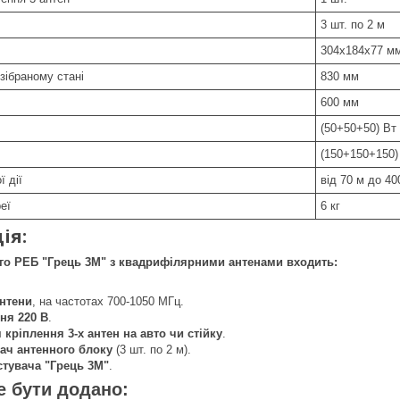
3 шт. по 2 м
304х184х77 м
зібраному стані
830 мм
600 мм
(50+50+50) Вт
(150+150+150)
 дії
від 70 м до 40
еї
6 кг
ія:
го РЕБ "Грець 3М" з квадрифілярними антенами входить:
антени
, на частотах 700-1050 МГц.
ня 220 В
.
кріплення 3-х антен на авто чи стійку
.
ач антенного блоку
(3 шт. по 2 м).
стувача "Грець 3М"
.
 бути додано: