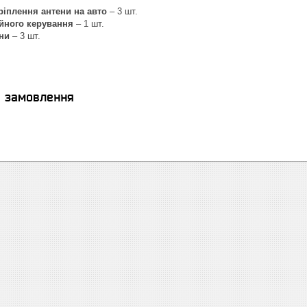
ріплення антени на авто
– 3 шт.
ійного керування
– 1 шт.
ни
– 3 шт.
я замовлення