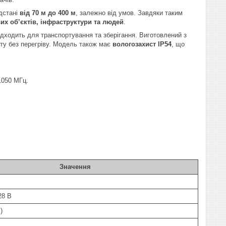
ідстані
від 70 м до 400 м
, залежно від умов. Завдяки таким
их об’єктів, інфраструктури та людей
.
ідходить для транспортування та зберігання. Виготовлений з
оту без перегріву. Модель також має
вологозахист IP54
, що
1050 МГц.
.
Значення
28 В
)