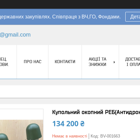
державних закупівлях. Співпраця з ВЧ,ГО, Фондами.
Дет
s@gmail.com
ЕЦ.
АКЦІЇ ТА
ДОСТА
ПРО НАС
КОНТАКТИ
ОВИ.
ЗНИЖКИ
І ОПЛ
Купольний окопний РЕБ(Антидрон
134 200 ₴
Немає в наявності
Код:
BV-001663