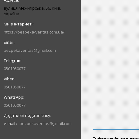
вулиця Межигірська, 56, Київ,
Україна
https://bezpeka-veritas.com.ua/
bezpekaveritas@gmail.com
0501050077
0501050077
0501050077
e-mail
bezpekaveritas@gmail.com
Інформація для пок