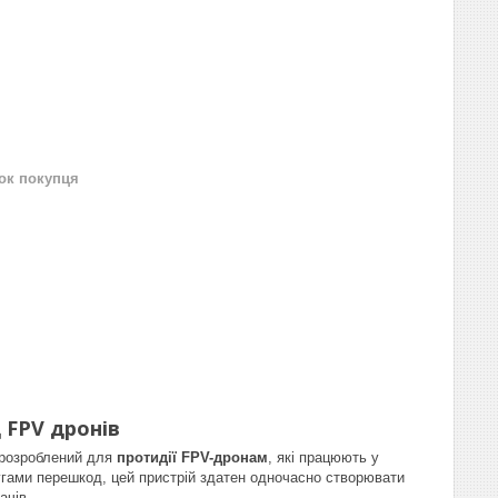
нок покупця
 FPV дронів
о розроблений для
протидії FPV-дронам
, які працюють у
гами перешкод, цей пристрій здатен одночасно створювати
ачів.