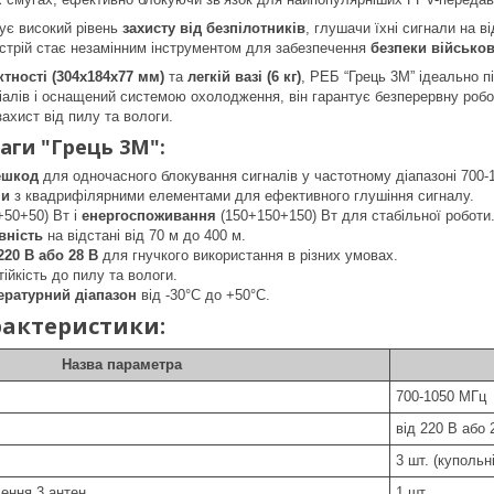
ує високий рівень
захисту від безпілотників
, глушачи їхні сигнали на в
стрій стає незамінним інструментом для забезпечення
безпеки військов
тності (304x184x77 мм)
та
легкій вазі (6 кг)
, РЕБ “Грець 3М” ідеально п
іалів і оснащений системою охолодження, він гарантує безперервну роб
ахист від пилу та вологи.
аги "Грець 3М":
ешкод
для одночасного блокування сигналів у частотному діапазоні 700-
ни
з квадрифілярними елементами для ефективного глушіння сигналу.
+50+50) Вт і
енергоспоживання
(150+150+150) Вт для стабільної роботи
вність
на відстані від 70 м до 400 м.
20 В або 28 В
для гнучкого використання в різних умовах.
тійкість до пилу та вологи.
ратурний діапазон
від -30°C до +50°C.
рактеристики:
Назва параметра
700-1050 МГц
від 220 В або 
3 шт. (купольні
ення 3 антен
1 шт.