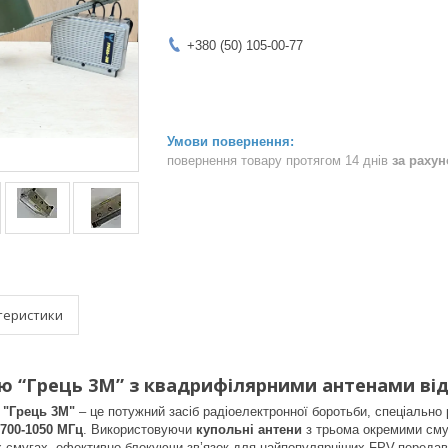
+380 (50) 105-00-77
повернення товару протягом 14 днів
за раху
теристики
ію “Грець 3М” з квадрифілярними антенами від
 "Грець 3М"
– це потужний засіб радіоелектронної боротьби, спеціальн
700-1050 МГц
. Використовуючи
купольні антени
з трьома окремими сму
х смугах, ефективно блокуючи зв’язок для найпопулярніших FPV-передав