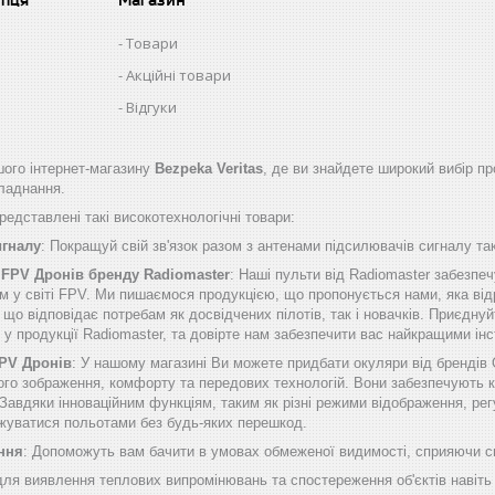
Товари
Акційні товари
Відгуки
ого інтернет-магазину
Bezpeka Veritas
, де ви знайдете широкий вибір пр
бладнання.
едставлені такі високотехнологічні товари:
игналу
: Покращуй свій зв'язок разом з антенами підсилювачів сигналу таки
 FPV Дронів бренду Radiomaster
: Наші пульти від Radiomaster забезп
м у світі FPV. Ми пишаємося продукцією, що пропонується нами, яка від
о відповідає потребам як досвідчених пілотів, так і новачків. Приєднуй
б у продукції Radiomaster, та довірте нам забезпечити вас найкращими 
FPV Дронів
: У нашому магазині Ви можете придбати окуляри від брендів
ого зображення, комфорту та передових технологій. Вони забезпечують к
Завдяки інноваційним функціям, таким як різні режими відображення, рег
жуватися польотами без будь-яких перешкод.
ння
: Допоможуть вам бачити в умовах обмеженої видимості, сприяючи сп
 для виявлення теплових випромінювань та спостереження об'єктів навіть