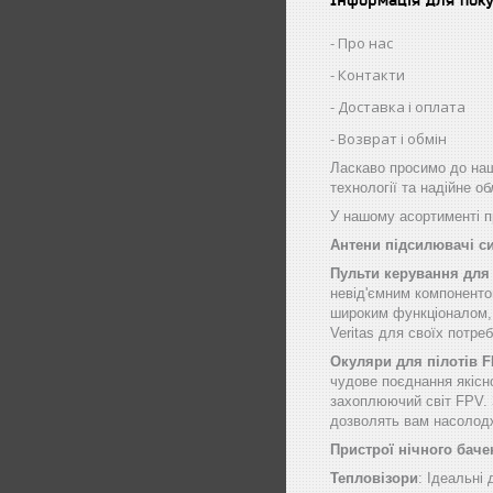
Про нас
Контакти
Доставка і оплата
Возврат і обмін
Ласкаво просимо до наш
технології та надійне о
У нашому асортименті пр
Антени підсилювачі с
Пульти керування для
невід'ємним компоненто
широким функціоналом, щ
Veritas для своїх потре
Окуляри для пілотів 
чудове поєднання якісн
захоплюючий світ FPV. 
дозволять вам насолод
Пристрої нічного баче
Тепловізори
: Ідеальні