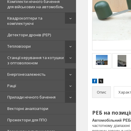
Комплекти нічного бачення
для військових на автомобіль
Квадрокоптери та
комплектуючі
Детектори дронів (РЕР)
Тепловізори
Станції керування та котушки
з оптоволокном
Енергонезалежність
Рації
Опис
Харак
Прилади нічного бачення
Векторні аналізатори
РЕБ на позиц
Прожектори для ППО
Автомобільний РЕБ
частотному діапазоні
потужну заваду в усі