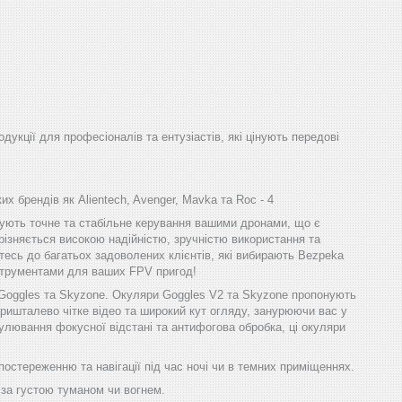
одукції для професіоналів та ентузіастів, які цінують передові
х брендів як Alientech, Avenger, Mavka та Roc - 4
ечують точне та стабільне керування вашими дронами, що є
різняється високою надійністю, зручністю використання та
тесь до багатьох задоволених клієнтів, які вибирають Bezpeka
інструментами для ваших FPV пригод!
 Goggles та Skyzone. Окуляри Goggles V2 та Skyzone пропонують
ришталево чітке відео та широкий кут огляду, занурюючи вас у
улювання фокусної відстані та антифогова обробка, ці окуляри
остереженню та навігації під час ночі чи в темних приміщеннях.
 за густою туманом чи вогнем.