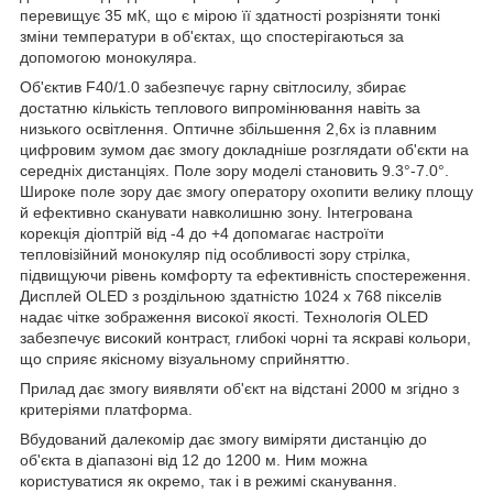
перевищує 35 мК, що є мірою її здатності розрізняти тонкі
зміни температури в об'єктах, що спостерігаються за
допомогою монокуляра.
Об'єктив F40/1.0 забезпечує гарну світлосилу, збирає
достатню кількість теплового випромінювання навіть за
низького освітлення. Оптичне збільшення 2,6х із плавним
цифровим зумом дає змогу докладніше розглядати об'єкти на
середніх дистанціях. Поле зору моделі становить 9.3°-7.0°.
Широке поле зору дає змогу оператору охопити велику площу
й ефективно сканувати навколишню зону. Інтегрована
корекція діоптрій від -4 до +4 допомагає настроїти
тепловізійний монокуляр під особливості зору стрілка,
підвищуючи рівень комфорту та ефективність спостереження.
Дисплей OLED з роздільною здатністю 1024 x 768 пікселів
надає чітке зображення високої якості. Технологія OLED
забезпечує високий контраст, глибокі чорні та яскраві кольори,
що сприяє якісному візуальному сприйняттю.
Прилад дає змогу виявляти об'єкт на відстані 2000 м згідно з
критеріями платформа.
Вбудований далекомір дає змогу виміряти дистанцію до
об'єкта в діапазоні від 12 до 1200 м. Ним можна
користуватися як окремо, так і в режимі сканування.