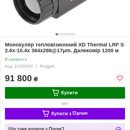
Монокуляр тепловізионний XD Thermal LRF S
2.6x-10.4x 384x288@17μm. Далекомір 1200 м
В наявності
Код: 15250043
Роздріб
91 800
₴
Купити
або
Купити з
Що таке купити з Пром?