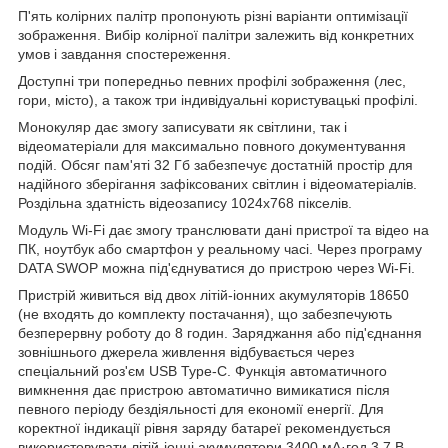
П'ять колірних палітр пропонують різні варіанти оптимізації
зображення. Вибір колірної палітри залежить від конкретних
умов і завдання спостереження.
Доступні три попередньо певних профілі зображення (лес,
гори, місто), а також три індивідуальні користувацькі профілі.
Монокуляр дає змогу записувати як світлини, так і
відеоматеріали для максимально повного документування
подій. Обсяг пам'яті 32 Гб забезпечує достатній простір для
надійного зберігання зафіксованих світлин і відеоматеріалів.
Роздільна здатність відеозапису 1024х768 пікселів.
Модуль Wi-Fi дає змогу транслювати дані пристрої та відео на
ПК, ноутбук або смартфон у реальному часі. Через програму
DATA SWOP можна під'єднуватися до пристрою через Wi-Fi.
Пристрій живиться від двох літій-іонних акумуляторів 18650
(не входять до комплекту постачання), що забезпечують
безперервну роботу до 8 годин. Заряджання або під'єднання
зовнішнього джерела живлення відбувається через
спеціальний роз'єм USB Type-C. Функція автоматичного
вимкнення дає пристрою автоматично вимикатися після
певного періоду бездіяльності для економії енергії. Для
коректної індикації рівня заряду батареї рекомендується
використовувати літій-іонні акумулятори 3400 мA·год 3,7 В.