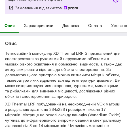
Замовлення під захистом
Опис
Характеристики
Доставка
Оплата
Умови п
Опис
Тепловізійний монокуляр XD Thermal LRF S призначений для
спостереження за рухомими й нерухомими об'єктами в
умовах різного освітлення й обмеженої видимості, а також дає
змогу вимірювати відстань до об'єкта спостереження. За
допомогою цього пристрою можна визначити місця й об'єкти,
температура яких відрізняється від температури довкілля. Він
може використовуватися охороною, туристами, мисливцями
та рибалками для вивчення місцевості, дослідження різних
об'єктів і спостереження за природою.
XD Thermal LRF побудований на неохолодженій VOx матриці
з роздільною здатністю 384х288 і розміром пікселя 17
мікронів. Матриця на основі оксиду ванадію (Vanadium Oxide)
чутлива до інфрачервоного випромінювання в спектральному
діапазоні від 8 до 14 мікрометрів. Чутливість матриці не