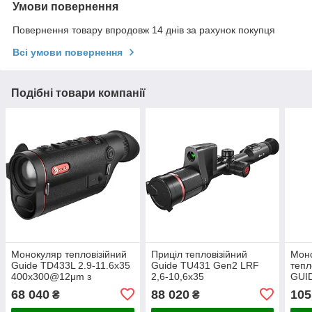
Умови повернення
Повернення товару впродовж 14 днів за рахунок покупця
Всі умови повернення
Подібні товари компанії
Монокуляр тепловізійний
Приціл тепловізійний
Мон
Guide TD433L 2.9-11.6x35
Guide TU431 Gen2 LRF
тепл
400x300@12μm з
2,6-10,6x35
GUID
далекоміром 1000 м
400x300@12μm VOx. 1000
640
68 040
88 020
105
₴
₴
м
дале