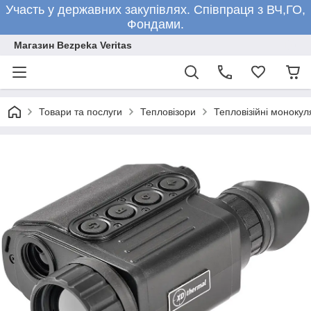
Участь у державних закупівлях. Співпраця з ВЧ,ГО,
Фондами.
Магазин Bezpeka Veritas
Товари та послуги
Тепловізори
Тепловізійні монокул