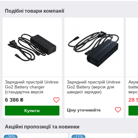
Подібні товари компанії
Зарядний пристрій Unitree
Зарядний пристрій Unitree
Акум
Go2 Battery charger
Go2 Battery (версія для
batt
(стандартна версія
швидкої зарядки)
верс
заряду)
6 386
28 
₴
Ціну уточнюйте
Купити
Акційні пропозиції та новинки
–26%
–11%