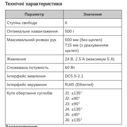
Технічні характеристики
Параметр
Значення
Ступінь свободи
6
Оптимальне навантаження
500 г
Максимальний розмах рук
600 мм (без щелеп)
715 мм (з урахуванням
щелеп)
Живлення
24 В, 2.5 А (максимум 5 А)
Споживана потужність
60 Вт
Інтерфейс живлення
DC5.5-2.1
Інтерфейс керування
RJ45 (Ethernet)
Кути обертання суглобів
J1: ±135°
J2: ±90°
J3: ±90°
J4: ±135°
J5: ±90°
J6: ±135°
Застосування