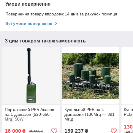
Умови повернення
Повернення товару впродовж 14 днів за рахунок покупця
Всі умови повернення
З цим товаром також замовляють
Портативний РЕБ Acasom
Купольний РЕБ на 4
Купо
на 1 діапазон (520-650
діапазони (136Мгц — 391
РЕБ 
Мгц) 50W
Мгц)
130
16 000
159 237
₴
₴
36 000 ₴
148 7