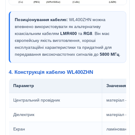
Позиціонування кабелю:
WL400ZHN можна
впевнено використовувати як альтернативу
коаксіальним кабелям
LMR400
та
RG8
. Він має
європейську якість виготовлення, хороші
експлуатаційні характеристики та придатний для
передавання високочастотних сигналів до
5800 МГц
.
4. Конструкція кабелю WL400ZHN
Параметр
Значення
Центральний провідник
матеріал – Cu
Діелектрик
матеріал – PE
Екран
ламінована фо