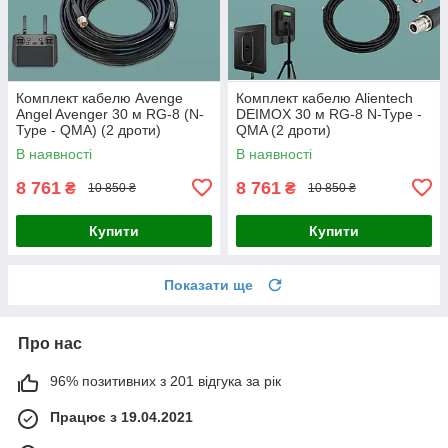
Комплект кабелю Avenge
Комплект кабелю Alientech
Angel Avenger 30 м RG-8 (N-
DEIMOX 30 м RG-8 N-Type -
Type - QMA) (2 дроти)
QMA (2 дроти)
В наявності
В наявності
8 761
8 761
₴
₴
10 850 ₴
10 850 ₴
Купити
Купити
Показати ще
Про нас
96% позитивних з 201 відгука за рік
Працює з 19.04.2021