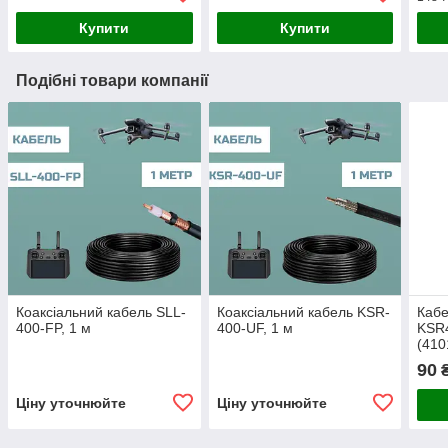
Купити
Купити
Подібні товари компанії
Коаксіальний кабель SLL-
Коаксіальний кабель KSR-
Кабе
400-FP, 1 м
400-UF, 1 м
KSR
(410
90
₴
Ціну уточнюйте
Ціну уточнюйте