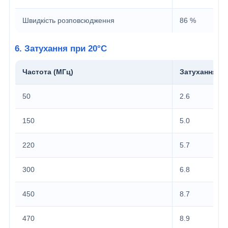
Швидкість розповсюдження
86 %
6. Затухання при 20°C
Частота (МГц)
Затухання (д
50
2.6
150
5.0
220
5.7
300
6.8
450
8.7
470
8.9