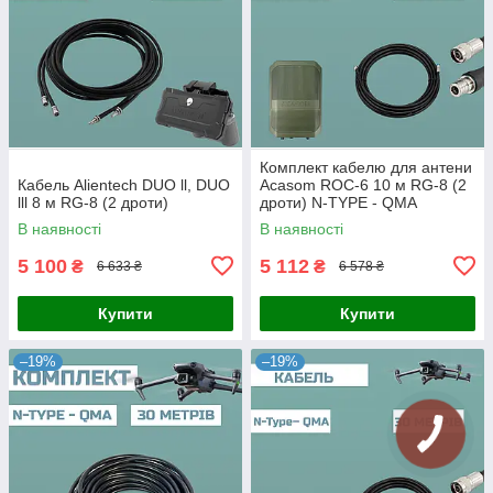
Комплект кабелю для антени
Кабель Alientech DUO ll, DUO
Acasom ROC-6 10 м RG-8 (2
lll 8 м RG-8 (2 дроти)
дроти) N-TYPE - QMA
В наявності
В наявності
5 100
5 112
₴
₴
6 633 ₴
6 578 ₴
Купити
Купити
–19%
–19%