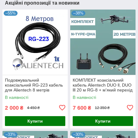
Акційні пропозиції та новинки
–55%
–38%
Подовжувальний
КОМПЛЕКТ коаксіальний
коаксіальний RG-223 кабель
кабель Alientech DUO ll, DUO
для Alientech 8 метрів
lll 20 м RG-8 + м'який перехід
PROQMA8000QMA/RG223
на 50 см ( QMA male — Ntype
В наявності
В наявності
female)
2 000
7 600
₴
₴
4 450 ₴
12 350 ₴
Купити
Купити
–33%
–30%