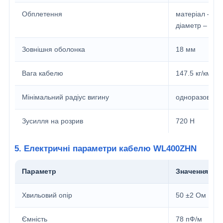
Обплетення
матеріал – Cu
діаметр – 7.9
Зовнішня оболонка
18 мм
Вага кабелю
147.5 кг/км
Мінімальний радіус вигину
одноразові – 1
Зусилля на розрив
720 Н
5. Електричні параметри кабелю WL400ZHN
Параметр
Значення
Хвильовий опір
50 ±2 Ом
Ємність
78 пФ/м