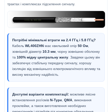
трактах і комплексах підсилення сигналу.
Потрібні мінімальні втрати на 2.4 ГГц і 5.8 ГГц?
Кабель
WL400ZHN
має хвильовий опір
50 Ом
,
зовнішній діаметр
10.3 мм
, чорну зовнішню оболонку
та
100% мідну центральну жилу
. Завдяки цьому він
забезпечує стабільну передачу сигналу, хорошу
ізоляцію від зовнішнього електромагнітного впливу та
високу механічну надійність.
Доступні варіанти комплектації:
можливе якісне
встановлення роз'ємів
N-Type
,
QMA
, виконання
проклейки, а також виготовлення необхідних
перехідників і пігтейлів під конкретне обладнання.