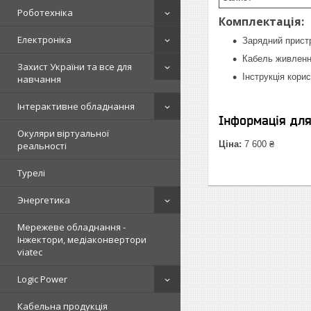
Роботехніка
Комплектація:
Електроніка
Зарядний пристр
Кабель живлен
Захист України та все для
Інструкція кори
навчання
Інтерактивне обладнання
Інформація дл
Окуляри віртуальної
Ціна:
7 600 ₴
реальності
Турелі
Энергетика
Мережеве обладнання -
Інжектори, медіаконвертори
viatec
Logic Power
Кабельна продукція