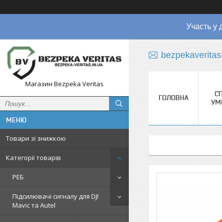
Участь у 
bezpekaverita
Магазин Bezpeka Veritas
СП
ГОЛОВНА
УМ
Товари зі знижкою
Категорії товарів
РЕБ
Підсилювачі сигналу для DJI
Mavic та Autel