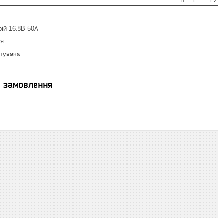
ій 16.8В 50А
ня
стувача
я замовлення