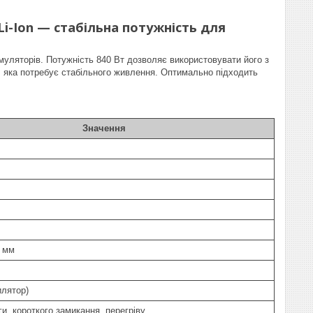
i-Ion — стабільна потужність для
умуляторів. Потужність 840 Вт дозволяє використовувати його з
 яка потребує стабільного живлення. Оптимально підходить
Значення
8 мм
илятор)
и, короткого замикання, перегріву