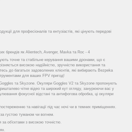
одукції для професіоналів та ентузіастів, які цінують передові
х брендів як Alientech, Avenger, Mavka та Roc - 4
ечують точне та стабільне керування вашими дронами, що є
різняється високою надійністю, зручністю використання та
тесь до багатьох задоволених клієнтів, які вибирають Bezpeka
інструментами для ваших FPV пригод!
 Goggles та Skyzone. Окуляри Goggles V2 та Skyzone пропонують
ришталево чітке відео та широкий кут огляду, занурюючи вас у
улювання фокусної відстані та антифогова обробка, ці окуляри
остереженню та навігації під час ночі чи в темних приміщеннях.
 за густою туманом чи вогнем.
 за об'єктами з високою точністю.
ях.