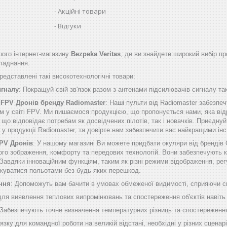
Акційні товари
Відгуки
ого інтернет-магазину
Bezpeka Veritas
, де ви знайдете широкий вибір пр
бладнання.
едставлені такі високотехнологічні товари:
игналу
: Покращуй свій зв'язок разом з антенами підсилювачів сигналу таки
 FPV Дронів бренду Radiomaster
: Наші пульти від Radiomaster забезп
м у світі FPV. Ми пишаємося продукцією, що пропонується нами, яка від
о відповідає потребам як досвідчених пілотів, так і новачків. Приєднуй
б у продукції Radiomaster, та довірте нам забезпечити вас найкращими 
FPV Дронів
: У нашому магазині Ви можете придбати окуляри від брендів
ого зображення, комфорту та передових технологій. Вони забезпечують к
Завдяки інноваційним функціям, таким як різні режими відображення, рег
жуватися польотами без будь-яких перешкод.
ння
: Допоможуть вам бачити в умовах обмеженої видимості, сприяючи сп
 для виявлення теплових випромінювань та спостереження об'єктів навіть
 Забезпечують точне визначення температурних різниць та спостереження
'язку для командної роботи на великій відстані, необхідні у різних сценарі