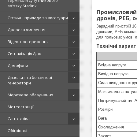
Термінали супутникового
зв'язку Starlink
Промисловий з
дронів, РЕБ, 
Оптичні прилади та аксесуари
Зарядний пристрій 16
Джерела живлення
дронами, РЕБ-комплек
для польових умов, л
Відеоспостереження
Технічні харак
Сигналізація Ajax
Вхідна напруга
Домофони
Вихідна напруга
Дизельні та бензинові
генератори
Сила вихідного стру
Максимальна потужн
Мережеве обладнання
Підтримуваний тип 
Метеостанції
Розміри
Вага
Сантехніка
Охолодження
Обігрівачі
Захист