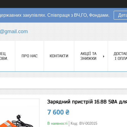
державних закупівлях. Співпраця з ВЧ,ГО, Фондами.
Дет
s@gmail.com
ЕЦ.
АКЦІЇ ТА
ДОСТА
ПРО НАС
КОНТАКТИ
ОВИ.
ЗНИЖКИ
І ОПЛ
Зарядний пристрій 16.8В 50А для
7 600 ₴
В наявності
Код:
BV-002015