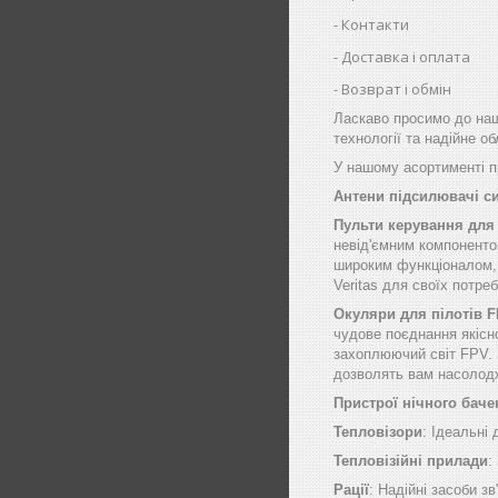
Контакти
Доставка і оплата
Возврат і обмін
Ласкаво просимо до наш
технології та надійне о
У нашому асортименті пр
Антени підсилювачі с
Пульти керування для
невід'ємним компоненто
широким функціоналом, щ
Veritas для своїх потре
Окуляри для пілотів 
чудове поєднання якісн
захоплюючий світ FPV. 
дозволять вам насолод
Пристрої нічного баче
Тепловізори
: Ідеальні
Тепловізійні прилади
:
Рації
: Надійні засоби зв