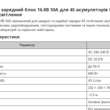
арядний блок 16.8В 50А для 4S акумуляторів L
освітлення
.8В 50А призначений для швидкої та надійної зарядки 4S літій-іонних ак
сами, радіообладнанням, світлодіодними системами та іншою технікою,
абораторій та сервісних майстерень.
теристики:
Параметр
AC 190–240 В
DC 16.8 В
му
До 50 А
ість
840 Вт
АКБ
4S Li-Ion
232 × 158 × 7
~2.5 кг
Активне (вент
Від перенапруг