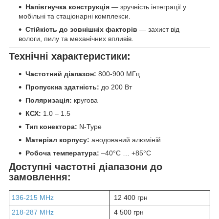
Напівгнучка конструкція
— зручність інтеграції у
мобільні та стаціонарні комплекси.
Стійкість до зовнішніх факторів
— захист від
вологи, пилу та механічних впливів.
Технічні характеристики:
Частотний діапазон:
800-900 МГц
Пропускна здатність:
до 200 Вт
Поляризація:
кругова
КСХ:
1.0 – 1.5
Тип конектора:
N-Type
Матеріал корпусу:
анодований алюміній
Робоча температура:
–40°C … +85°C
Доступні частотні діапазони до
замовлення:
136-215 MHz
12 400 грн
218-287 MHz
4 500 грн