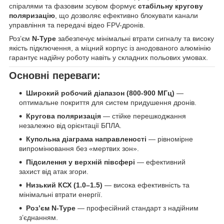
спіралями та фазовим зсувом формує
стабільну кругову
поляризацію
, що дозволяє ефективно блокувати канали
управління та передачі відео FPV-дронів.
Роз’єм
N-Type
забезпечує мінімальні втрати сигналу та високу
якість підключення, а міцний корпус із анодованого алюмінію
гарантує надійну роботу навіть у складних польових умовах.
Основні переваги:
Широкий робочий діапазон (80
0-900
МГц)
—
оптимальне покриття для систем придушення дронів.
Кругова поляризація
— стійке перешкоджання
незалежно від орієнтації БПЛА.
Купольна діаграма направленості
— рівномірне
випромінювання без «мертвих зон».
Підсилення у верхній півсфері
— ефективний
захист від атак згори.
Низький КСХ (1.0–1.5)
— висока ефективність та
мінімальні втрати енергії.
Роз’єм N-Type
— професійний стандарт з надійним
з’єднанням.