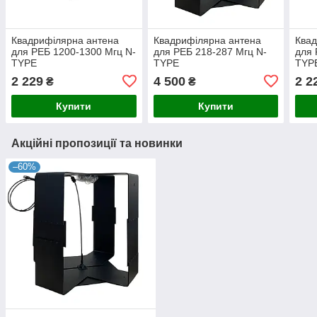
Квадрифілярна антена
Квадрифілярна антена
Квад
для РЕБ 1200-1300 Мгц N-
для РЕБ 218-287 Мгц N-
для 
TYPE
TYPE
TYP
2 229
4 500
2 2
₴
₴
Купити
Купити
Акційні пропозиції та новинки
–60%