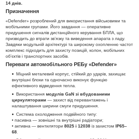
14 днів.
Призначення
«Defender» розроблений для використання військовими та
мобільними групами. Його завдання — оперативне
придушення сигналів дистанційного керування БПЛА, що
призводить до втрати зв’язку та виведення апарата з ладу.
Завдяки модульній архітектурі та широкому охопленню частот
комплекс підходить для захисту позицій, колон, мобільних
об’єктів і транспортних засобів.
Переваги автомобільного РЕБу «Defender»
Міцний металевий корпус, стійкий до ударів, захищає
внутрішні блоки та одночасно виконує функцію
ефективного відведення тепла.
Використання
модулів GaN зі вбудованими
циркуляторами
— захист від перевантажень і
налаштування ширини смуги придушення.
Система охолодження подвійного типу:
• пасивна — зовнішні та внутрішні радіатори;
• активна — вентилятори
8025 і 12038
із захистом
IP65–
68
.