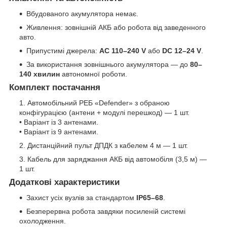
Вбудованого акумулятора немає.
Живлення: зовнішній АКБ або робота від заведенного
авто.
Припустимі джерела:
AC 110–240 V
або
DC 12–24 V
.
За використання зовнішнього акумулятора — до
80–
140 хвилин
автономної роботи.
Комплект постачання
Автомобільний РЕБ «Defender» з обраною
конфігурацією (антени + модулі перешкод) — 1 шт.
• Варіант із 3 антенами.
• Варіант із 9 антенами.
Дистанційний пульт ДПДК з кабелем 4 м — 1 шт.
Кабель для заряджання АКБ від автомобіля (3,5 м) —
1 шт.
Додаткові характеристики
Захист усіх вузлів за стандартом
IP65–68
.
Безперервна робота завдяки посиленій системі
охолодження.