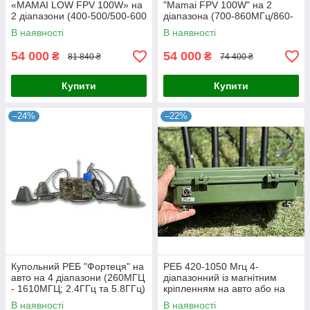
«MAMAI LOW FPV 100W» на
"Mamai FPV 100W" на 2
2 діапазони (400-500/500-600
діапазона (700-860МГц/860-
Мгц)
1020 Мгц)
В наявності
В наявності
54 000
54 000
₴
₴
81 840 ₴
74 400 ₴
Купити
Купити
–24%
–22%
Купольний РЕБ "Фортеця" на
РЕБ 420-1050 Мгц 4-
авто на 4 діапазони (260МГЦ
діапазонний із магнітним
- 1610МГЦ; 2.4ГГц та 5.8ГГц)
кріпленням на авто або на
позицію
В наявності
В наявності