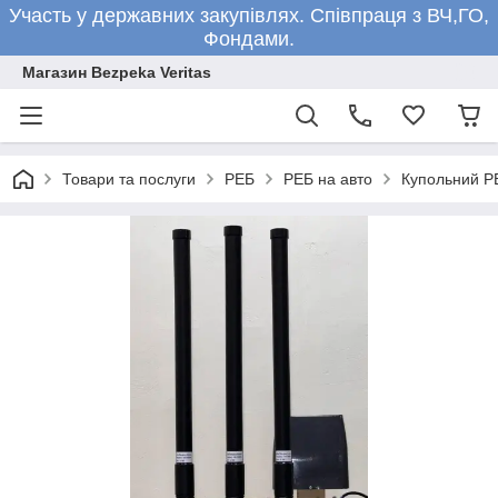
Участь у державних закупівлях. Співпраця з ВЧ,ГО,
Фондами.
Магазин Bezpeka Veritas
Товари та послуги
РЕБ
РЕБ на авто
Купольний РЕ