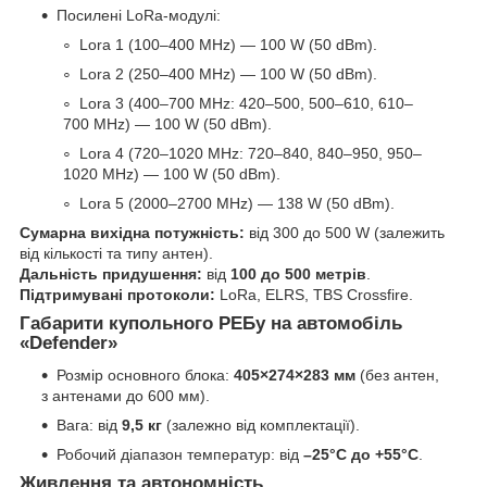
Посилені LoRa-модулі:
Lora 1 (100–400 MHz) — 100 W (50 dBm).
Lora 2 (250–400 MHz) — 100 W (50 dBm).
Lora 3 (400–700 MHz: 420–500, 500–610, 610–
700 MHz) — 100 W (50 dBm).
Lora 4 (720–1020 MHz: 720–840, 840–950, 950–
1020 MHz) — 100 W (50 dBm).
Lora 5 (2000–2700 MHz) — 138 W (50 dBm).
Сумарна вихідна потужність:
від 300 до 500 W (залежить
від кількості та типу антен).
Дальність придушення:
від
100 до 500 метрів
.
Підтримувані протоколи:
LoRa, ELRS, TBS Crossfire.
Габарити купольного РЕБу на автомобіль
«Defender»
Розмір основного блока:
405×274×283 мм
(без антен,
з антенами до 600 мм).
Вага: від
9,5 кг
(залежно від комплектації).
Робочий діапазон температур: від
–25°C до +55°C
.
Живлення та автономність