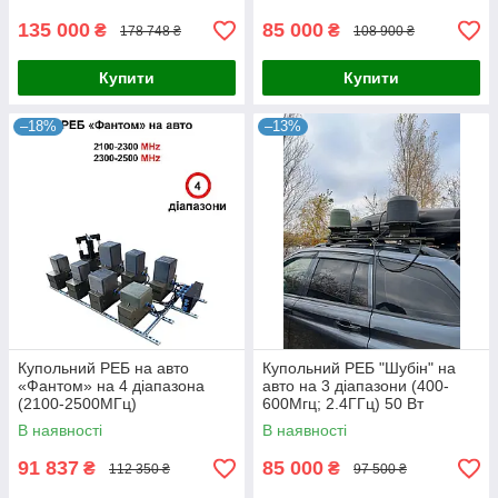
135 000
85 000
₴
₴
178 748 ₴
108 900 ₴
Купити
Купити
–18%
–13%
Купольний РЕБ на авто
Купольний РЕБ "Шубін" на
«Фантом» на 4 діапазона
авто на 3 діапазони (400-
(2100-2500МГц)
600Мгц; 2.4ГГц) 50 Вт
В наявності
В наявності
91 837
85 000
₴
₴
112 350 ₴
97 500 ₴