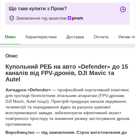
Що таке купити з Пром?
Замовлення під захистом
Опис
Характеристики
Доставка
Оплата
Умови п
Опис
Купольний РЕБ на авто «Defender» до 15
каналів від FPV-дронів, DJI Mavic та
Autel
Антидрон «Defender»
— професійний портативний комплекс
для протидії безпілотним літальним апаратам (FPV-дронам,
DJI Mavic, Autel тощо). Пристрій придушує канали керування,
телеметрії та передавання відео за рахунок шумової
всеспрямованої завади, забезпечуючи ефективний захист
повітряного простору та зниження ризику застосування дронів
противником.
Виробництво — під замовлення. Строк виготовлення до