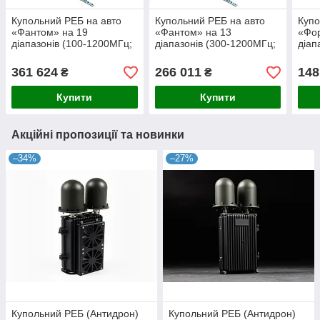
Купольний РЕБ на авто
Купольний РЕБ на авто
Куп
«Фантом» на 19
«Фантом» на 13
«Фор
діапазонів (100-1200МГц;
діапазонів (300-1200МГц;
діап
2.4 ГГц; 5.8 ГГц; 6100-
2.4ГГц; 5.8ГГц)
1610
6600МГц)
5.8Г
361 624
266 011
148
₴
₴
Купити
Купити
Акційні пропозиції та новинки
–34%
–27%
Купольний РЕБ (Антидрон)
Купольний РЕБ (Антидрон)