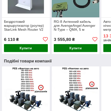
Бездротовий
RG-8 Антенний кабель
Авто
маршрутизатор (роутер)
для AvengeAngel Avenger
нічн
StarLink Mesh Router V2
N-Type – QMA, 5 м
метр
дюйм
13 
6 110
3 555,80
₴
₴
16 05
Купити
Купити
Подібні товари компанії