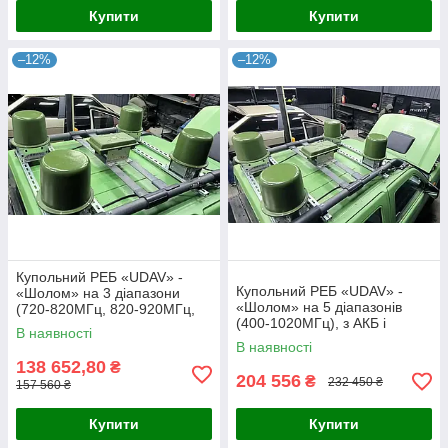
Купити
Купити
–12%
–12%
Купольний РЕБ «UDAV» -
Купольний РЕБ «UDAV» -
«Шолом» на 3 діапазони
«Шолом» на 5 діапазонів
(720-820МГц, 820-920МГц,
(400-1020МГц), з АКБ і
920-1020МГц), з АКБ і
В наявності
зарядним пристроєм
зарядним
В наявності
138 652,80
₴
204 556
₴
232 450 ₴
157 560 ₴
Купити
Купити