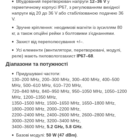
Вбудований перетворювач напруги
12–36 V
у
герметичному корпусі IP67, з регулюванням вихідної
напруги від 20 до 36 V або стабілізованою подачею 36
V.
Зручне кріплення: неодимові магніти із зусиллям 80
кг, а також опційні рейки з болтовими з’єднаннями.
Захист від переполюсування +/–.
Усі елементи (вентилятори, перетворювачі, модулі,
реле) мають пиловологозахист
IP67–68
.
Діапазони та потужності
Придушувані частоти:
130–200 MHz, 200–300 MHz, 300–400 MHz, 400–500
MHz, 500–610 MHz, 610–720 MHz,
720–840 MHz, 840–950 MHz, 950–1050 MHz, 1050–1200
MHz, 1200–1350 MHz,
1350–1500 MHz, 1500–1650 MHz, 1650–1800 MHz,
1800–2000 MHz, 2000–2200 MHz,
2200–2400 MHz, 2400–2600 MHz, 2600–2800 MHz,
3000–3200 MHz, 3200–3400 MHz,
3400–3600 MHz,
5.2 GHz, 5.8 GHz
.
Базові модулі:
50 W (47 dBm)
.