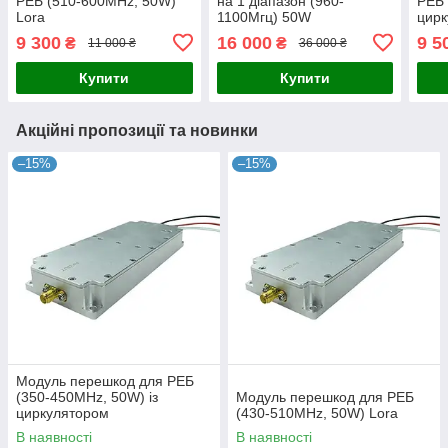
РЕБ (510-600MHz, 50W)
на 1 діапазон (960-
РЕБ 
Lora
1100Мгц) 50W
цир
9 300
16 000
9 5
₴
₴
11 000 ₴
36 000 ₴
Купити
Купити
Акційні пропозиції та новинки
–15%
–15%
Модуль перешкод для РЕБ
(350-450MHz, 50W) із
Модуль перешкод для РЕБ
циркулятором
(430-510MHz, 50W) Lora
В наявності
В наявності