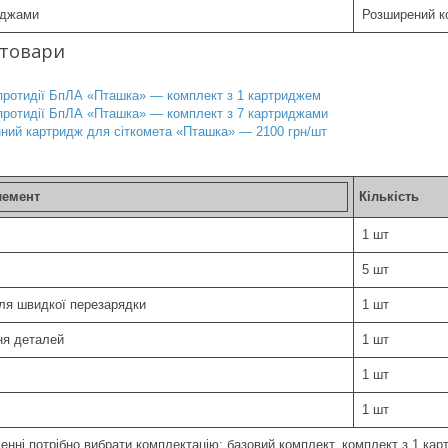
иджами
Розширений ко
 товари
протидії БпЛА «Пташка» — комплект з 1 картриджем
протидії БпЛА «Пташка» — комплект з 7 картриджами
нний картридж для сіткомета «Пташка» — 2100 грн/шт
лемент
Кількість
1 шт
5 шт
ля швидкої перезарядки
1 шт
ня деталей
1 шт
1 шт
1 шт
нні потрібно вибрати комплектацію: базовий комплект, комплект з 1 кар