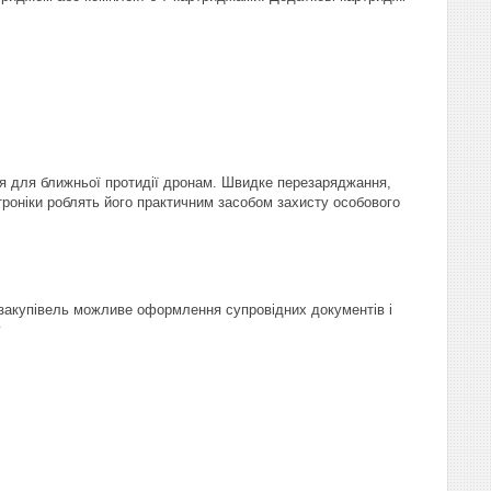
я для ближньої протидії дронам. Швидке перезаряджання,
ктроніки роблять його практичним засобом захисту особового
ржзакупівель можливе оформлення супровідних документів і
у