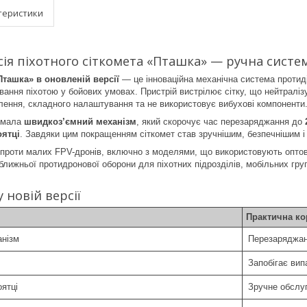
теристики
ія піхотного сіткомета «Пташка» — ручна систе
Пташка» в оновленій версії
— це інноваційна механічна система протид
вання піхотою у бойових умовах. Пристрій вистрілює сітку, що нейтралі
ення, складного налаштування та не використовує вибухові компоненти
имала
швидкоз’ємний механізм
, який скорочує час перезаряджання до
ятці
. Завдяки цим покращенням сіткомет став зручнішим, безпечнішим 
проти малих FPV-дронів, включно з моделями, що використовують оптовол
лижньої протидронової оборони для піхотних підрозділів, мобільних груп
 новій версії
Практична ко
анізм
Перезаряджан
Запобігає вип
ятці
Зручне обслуг