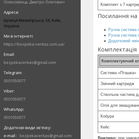
Олексієвець Дмитро Олегович
Комплект з 7 картр
Посилання на
вулиця Межигірська, 56, Київ,
Україна
Ручна система 
Ручна система 
Додатковий змі
https://bezpeka-veritas.com.ua/
Комплектація
Комплектуючий е
bezpekaveritas@gmail.com
Система «Пташка»
0501050077
Змінний картридж
Ствольна частина д
0501050077
Олія для змащуван
Кобура
0501050077
Кейс
e-mail
bezpekaveritas@gmail.com
Важливо:
при замовле