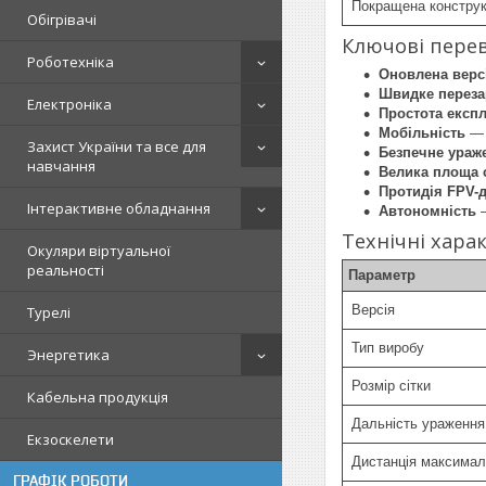
Покращена конструк
Обігрівачі
Ключові перев
Роботехніка
Оновлена верс
Швидке перез
Електроніка
Простота експл
Мобільність
— 
Захист України та все для
Безпечне ураж
навчання
Велика площа 
Протидія FPV-
Інтерактивне обладнання
Автономність
—
Технічні хара
Окуляри віртуальної
реальності
Параметр
Версія
Турелі
Тип виробу
Энергетика
Розмір сітки
Кабельна продукція
Дальність ураження
Екзоскелети
Дистанція максималь
ГРАФІК РОБОТИ