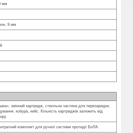
0 мм
рон, 9 мм
й
шка», змінний картридж, ствольна частина для перезарядки,
ування, кобура, кейс. Кількість картриджів залежить від
ору.
итратний комплект для ручної системи протидії БпЛА.