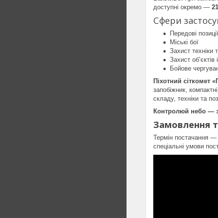
доступні окремо —
2
Сфери застос
Передові позиці
Міські бої
Захист техніки 
Захист об’єктів 
Бойове чергува
Піхотний сіткомет «
запобіжник, компактн
складу, техніки та поз
Контролюй небо — з
Замовлення т
Термін постачання 
спеціальні умови пос