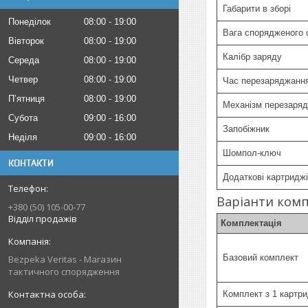
Габарити в зборі
Понеділок
08:00
19:00
Вага спорядженого 
Вівторок
08:00
19:00
Калібр заряду
Середа
08:00
19:00
Четвер
08:00
19:00
Час перезаряджанн
Пʼятниця
08:00
19:00
Механізм перезаря
Субота
09:00
16:00
Запобіжник
Неділя
09:00
16:00
Шомпол-ключ
КОНТАКТИ
Додаткові картриджі
Варіанти ком
+380 (50) 105-00-77
Відділ продажів
Комплектація
Базовий комплект
Bezpeka Veritas - Магазин
тактичного спорядження
Комплект з 1 картр