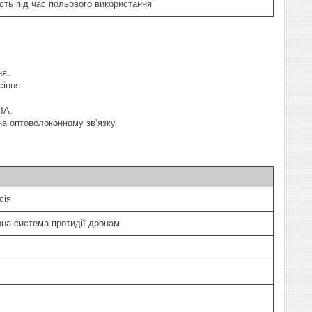
сть під час польового використання
ня.
сіння.
ЛА.
а оптоволоконному зв’язку.
сія
на система протидії дронам