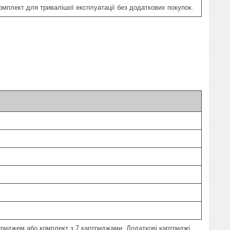
мплект для тривалішої експлуатації без додаткових покупок.
триджем або комплект з 7 картриджами. Додаткові картриджі