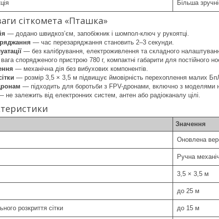
ція
Більша зручні
аги сіткомета «Пташка»
ія
— додано швидкоз’єм, запобіжник і шомпол-ключ у рукоятці.
аряджання
— час перезаряджання становить 2–3 секунди.
уатації
— без калібрування, електроживлення та складного налаштуван
вага спорядженого пристрою 780 г, компактні габарити для постійного но
ення
— механічна дія без вибухових компонентів.
сітки
— розмір 3,5 × 3,5 м підвищує ймовірність перехоплення малих Бп
дронам
— підходить для боротьби з FPV-дронами, включно з моделями н
 не залежить від електронних систем, антен або радіоканалу цілі.
ктеристики
Значення
Оновлена вер
Ручна механіч
3,5 × 3,5 м
до 25 м
ного розкриття сітки
до 15 м