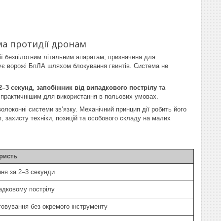
ма протидії дронам
ії безпілотним літальним апаратам, призначена для
зує ворожі БпЛА шляхом блокування гвинтів. Система не
.
2–3 секунд
,
запобіжник від випадкового пострілу
та
і практичнішим для використання в польових умовах.
оконні системи зв’язку. Механічний принцип дії робить його
, захисту техніки, позицій та особового складу на малих
ристь
ня за 2–3 секунди
адковому пострілу
овування без окремого інструменту