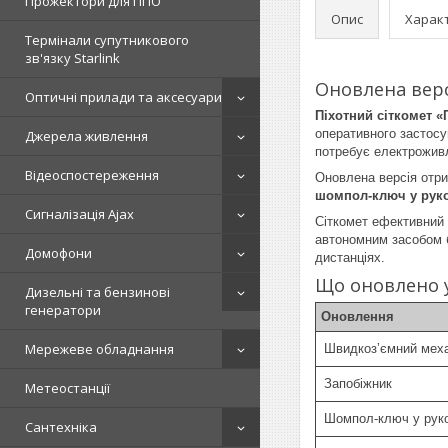
Прожектори для ППО
Опис
Харак
Термінали супутникового
зв'язку Starlink
Оновлена верс
Оптичні прилади та аксесуари
Піхотний сіткомет «
оперативного застосу
Джерела живлення
потребує електроживл
Відеоспостереження
Оновлена версія отр
шомпол-ключ у руко
Сигналізація Ajax
Сіткомет ефективний 
автономним засобом б
Домофони
дистанціях.
Що оновлено у
Дизельні та бензинові
генератори
Оновлення
Мережеве обладнання
Швидкоз’ємний мех
Запобіжник
Метеостанції
Шомпол-ключ у руко
Сантехніка