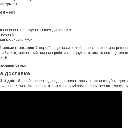
100 грн/шт
.
ування
ї
та особового складу на малих дистанціях
і позицій
ння мобільних груп
Пташка» в оновленій версії
— це просте, мобільне та автономне рішенн
і габарити, механічний принцип роботи та відсутність залежності від еле
ицій.
ахищай своїх.
а доставка
—
3–5 днів
. Для військових підрозділів, волонтерських організацій та де
тачання. Уточнюйте наявність і ціну в формі замовлення або по телефон