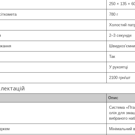
250 × 135 × 6
сіткомета
780 г
Холостий пат
я
2–3 секунди
джання
Швидкоз’ємни
Так
У рукоятці
2100 грн/шт
плектацій
Опис
Система «Пта
олія для змащ
вибраного наб
иджем
Мінімальний в