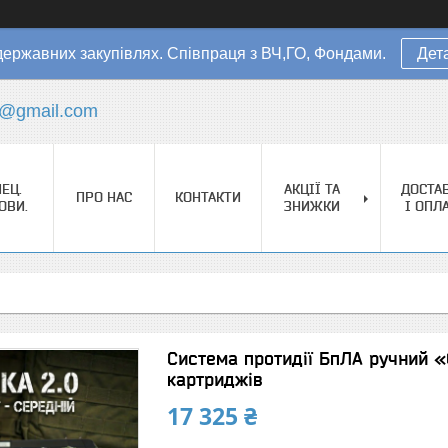
державних закупівлях. Співпраця з ВЧ,ГО, Фондами.
Дет
s@gmail.com
ЕЦ.
АКЦІЇ ТА
ДОСТА
ПРО НАС
КОНТАКТИ
ОВИ.
ЗНИЖКИ
І ОПЛ
Система протидії БпЛА ручний «
картриджів
17 325 ₴