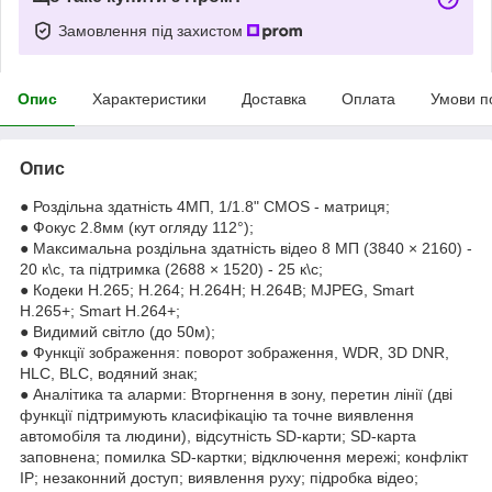
Замовлення під захистом
Опис
Характеристики
Доставка
Оплата
Умови п
Опис
● Роздільна здатність 4МП, 1/1.8" CMOS - матриця;
● Фокус 2.8мм (кут огляду 112°);
● Максимальна роздільна здатність відео 8 МП (3840 × 2160) -
20 к\с, та підтримка (2688 × 1520) - 25 к\с;
● Кодеки H.265; H.264; H.264H; H.264B; MJPEG, Smart
H.265+; Smart H.264+;
● Видимий світло (до 50м);
● Функції зображення: поворот зображення, WDR, 3D DNR,
HLC, BLC, водяний знак;
● Аналітика та аларми: Вторгнення в зону, перетин лінії (дві
функції підтримують класифікацію та точне виявлення
автомобіля та людини), відсутність SD-карти; SD-карта
заповнена; помилка SD-картки; відключення мережі; конфлікт
IP; незаконний доступ; виявлення руху; підробка відео;