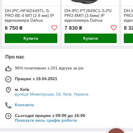
DH-IPC-HFW2449TL-S-
DH-IPC-PT2849C1-S-PV-
DH-
PRO-BE 4 МП (2.8 мм) IP
PRO 8МП (3.6мм) IP
PRO-
відеокамера Dahua
відеокамера Dahua
віде
6 750
7 830
8 3
₴
₴
Купити
Купити
Про нас
96% позитивних з 201 відгука за рік
Працює з 19.04.2021
м. Київ
вулиця Межигірська, 56, Київ, Україна
Контакти
Сьогодні працює з 09:00 до 16:00
Показати весь графік роботи