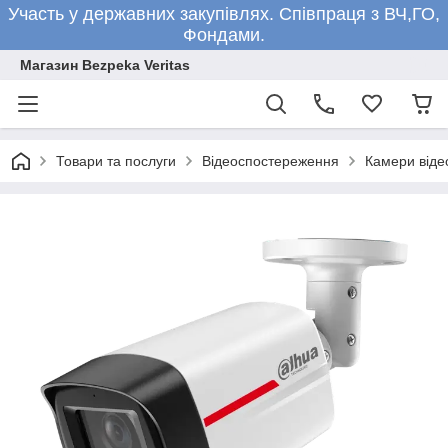
Участь у державних закупівлях. Співпраця з ВЧ,ГО,
Фондами.
Магазин Bezpeka Veritas
Товари та послуги
Відеоспостереження
Камери від