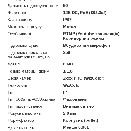
Дальність підсвічування, м
50
Живлення
12В DС, PoE (802.3af)
Клас захисту
IP67
Матеріал корпусу
Метал
Особливості
RTMP (Youtube трансляція)|
Коридорний режим
Підтримка аудіо
Вбудований мікрофон
Підтримка локальної
256
пам&amp;#039;яті, Гб
Дозвіл
8 МП
Розмір матриці, дюйм
1/1.8
Серія камер
2xxx PRO (WizColor)
Технології
WizColor
Тип
IP
Тип об&amp;#039;єктива
Фіксований
Тип підсвічування
Видиме світло
Фокусна відстань
2.8 мм
Форм-фактор
Корпусна (bullet)
Чутливість, лк
Менше 0.001