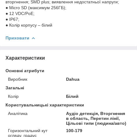
вторгнення; SMD plus; виявлення недостатньої напруги;
● Micro SD (максимум 256ГБ);
● 12 VDC/PoE;
● IP67;
● Колір корпусу – білий
Приховати
Характеристики
Основні атрибути
Виробник
Dahua
Загальні
Колір
Білий
Користувальницькі характеристики
Аналітика
Аудіо детекція, Вторгнення
в область, Перетин лінії,
Цільові типи (людина/авто)
Горизонтальний кут
100-179
огляду, градус