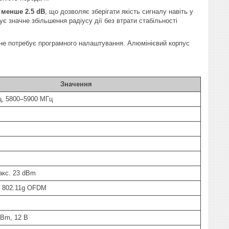
—
менше 2.5 dB
, що дозволяє зберігати якість сигналу навіть у
є значне збільшення радіусу дії без втрати стабільності
не потребує програмного налаштування. Алюмінієвий корпус
Значення
ц, 5800–5900 МГц
макс. 23 dBm
 802.11g OFDM
dBm, 12 В