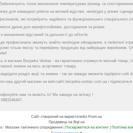
 Забезпечують точне визначення температурних різниць та спостереження
'язку для командної роботи на великій відстані, необхідні у різних сценарі
фесіоналів, які потребують надійного та функціонального спеціального с
оякісні дрони для аерофотозйомки, дослідження та розваг.
го визначення відстаней та дальності до об'єктів.
, де професіонали зможуть знайти необхідне обладнання, а любителі отр
уємо тільки якісну та перевірену продукцію від найкращих виробників. Об
еби!
 в магазин Bezpeka Veritas - ви гарантовано отримуєте якісний товар, 
тованої знижки на весь асортимент товару.
ідвідати розділ акції та знижки - так ви завжди зможете підібрати собі
ти наш другий магазин на веб-сайті bezpeka-veritas.com.ua і підписатися 
фонуйте нам та вкажіть їх! Ми завжди на зв'язку !
 0981546447.
Сайт створений на маркетплейсі
Prom.ua
Продавець на Bigl.ua
Bezpeka Veritas - Магазин тактичного спорядження |
Поскаржитися на контент
|
Політика ко