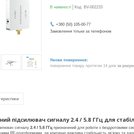
В наявності
Код:
BV-002233
+380 (50) 105-00-77
Замовлення тільки за телефоном
повернення товару протягом 14 днів
за раху
теристики
ий підсилювач сигналу 2.4 / 5.8 ГГц для стабі
силювач сигналу
2.4 / 5.8 ГГц
призначений для роботи з бездротовими с
шими RF-платформами, де критично важлива стабільність зв’язку та даль