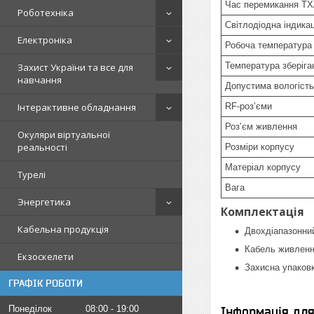
Час перемикання TX
Роботехніка
Світлодіодна індикац
Електроніка
Робоча температура
Температура зберіга
Захист України та все для
навчання
Допустима вологість
RF-роз’єми
Інтерактивне обладнання
Розʼєм живлення
Окуляри віртуальної
реальності
Розміри корпусу
Матеріал корпусу
Турелі
Вага
Энергетика
Комплектація
Кабельна продукція
Двохдіапазонний
Кабель живленн
Екзоскелети
Захисна упаков
ГРАФІК РОБОТИ
Понеділок
08:00
19:00
Інформація дл