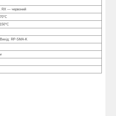
, RX — червоний
+70°C
+150°C
 Вихід: RP-SMA-K
м