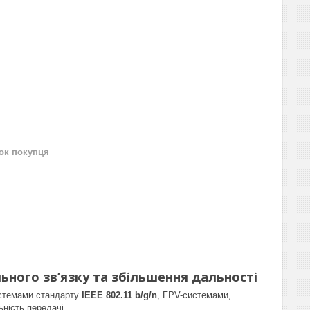
нок покупця
льного зв’язку та збільшення дальності
истемами стандарту
IEEE 802.11 b/g/n
, FPV-системами,
ність передачі.