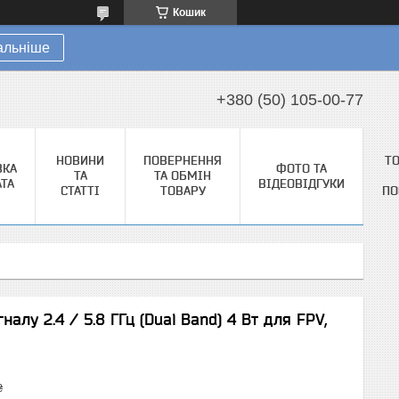
Кошик
альніше
+380 (50) 105-00-77
НОВИНИ
ПОВЕРНЕННЯ
Т
ВКА
ФОТО ТА
ТА
ТА ОБМІН
АТА
ВІДЕОВІДГУКИ
СТАТТІ
ТОВАРУ
ПО
лу 2.4 / 5.8 ГГц (Dual Band) 4 Вт для FPV,
₴