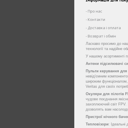
Про нас
Контакти
Доставка і оплата
Возврат і обмін
Ласкаво просимо до наш
технології та надійне о
У нашому асортименті пр
Антени підсилювачі с
Пульти керування для
невід'ємним компоненто
широким функціоналом, щ
Veritas для своїх потре
Окуляри для пілотів 
чудове поєднання якісн
захоплюючий світ FPV. 
дозволять вам насолод
Пристрої нічного баче
Тепловізори
: Ідеальні