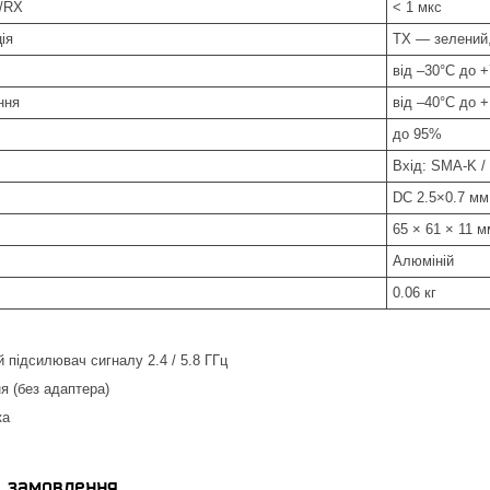
/RX
< 1 мкс
ія
TX — зелений
від –30°C до 
ння
від –40°C до 
до 95%
Вхід: SMA-K /
DC 2.5×0.7 мм
65 × 61 × 11 м
Алюміній
0.06 кг
 підсилювач сигналу 2.4 / 5.8 ГГц
я (без адаптера)
ка
я замовлення