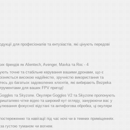
одукції для професіоналів та ентузіастів, які цінують передові
х брендів як Alientech, Avenger, Mavka та Roc - 4
ечують точне та стабільне керування вашими дронами, що є
різняється високою надійністю, зручністю використання та
тесь до багатьох задоволених клієнтів, які вибирають Bezpeka
інструментами для ваших FPV пригод!
 Goggles та Skyzone. Окуляри Goggles V2 та Skyzone пропонують
ришталево чітке відео та широкий кут огляду, занурюючи вас у
улювання фокусної відстані та антифогова обробка, ці окуляри
остереженню та навігації під час ночі чи в темних приміщеннях.
 за густою туманом чи вогнем.