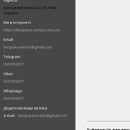
вулиця Межигірська, 56, Київ,
Україна
https://bezpeka-veritas.com.ua/
bezpekaveritas@gmail.com
0501050077
0501050077
0501050077
e-mail
bezpekaveritas@gmail.com
Інформація для пок