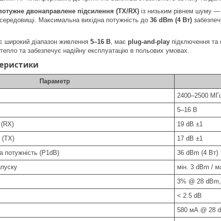
потужне двонаправлене підсилення (TX/RX)
із низьким рівнем шуму 
середовищі. Максимальна вихідна потужність до
36 dBm (4 Вт)
забезпечу
є широкий діапазон живлення
5–16 В
, має
plug-and-play
підключення та 
тепло та забезпечує надійну експлуатацію в польових умовах.
теристики
Параметр
2400–2500 МГ
5–16 В
 (RX)
19 dB ±1
 (TX)
17 dB ±1
 потужність (P1dB)
36 dBm (4 Вт)
апуску
мін. 3 dBm / 
3% @ 28 dBm,
< 2.5 dB
580 мА @ 28 