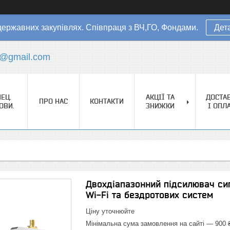
державних закупівлях. Співпраця з ВЧ,ГО, Фондами.
Дет
s@gmail.com
ЕЦ.
АКЦІЇ ТА
ДОСТА
ПРО НАС
КОНТАКТИ
ОВИ.
ЗНИЖКИ
І ОПЛ
Двохдіапазонний підсилювач сигна
Wi-Fi та бездротових систем
Ціну уточнюйте
Мінімальна сума замовлення на сайті — 900 