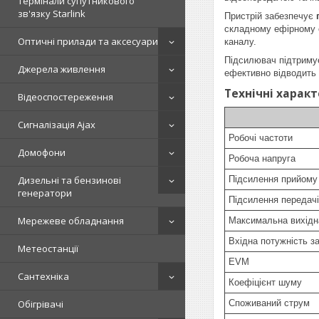
Термінали супутникового
зв'язку Starlink
Пристрій забезпечує
складному ефірному 
Оптичні прилади та аксесуари
каналу.
Підсилювач підтриму
Джерела живлення
ефективно відводить 
Технічні харак
Відеоспостереження
Сигналізація Ajax
Робочі частоти
Домофони
Робоча напруга
Підсилення прийому
Дизельні та бензинові
генератори
Підсилення передачі
Мережеве обладнання
Максимальна вихідна
Вхідна потужність з
Метеостанції
EVM
Сантехніка
Коефіцієнт шуму
Споживаний струм
Обігрівачі