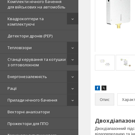
Комплекти нічного бачення
для військових на автомобіль
Квадрокоптери та
комплектуючі
Детектори дронів (РЕР)
Тепловізори
Станції керування та котушки
з оптоволокном
Енергонезалежність
Рації
Опис
Харак
Прилади нічного бачення
Векторні аналізатори
Двохдіапазонн
Прожектори для ППО
Двохдіапазонний під
відеопередачею та ін