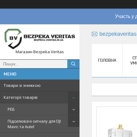
Участь у 
bezpekaverita
Магазин Bezpeka Veritas
СП
ГОЛОВНА
УМ
Товари зі знижкою
Категорії товарів
РЕБ
Підсилювачі сигналу для DJI
Mavic та Autel