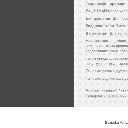
Тепловізійні прилади
:
Рації
: Надійні засоби зв
Екіпірування
: Для про
Квадрокоптери
: Висок
Далекоміри
: Для точно
Наш магазин - це місце
нам, оскільки ми пропон
задовольнити ваші потр
Таким чином звертаючись
покупку у вигляді гаран
Так само рекомендуємо в
Так само радимо відвіда
Виникли питання? Зателе
Телефони - 0501050077,