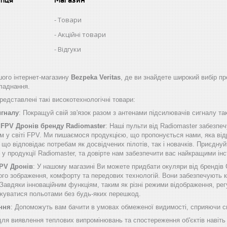
Товари
Акційні товари
Відгуки
ого інтернет-магазину
Bezpeka Veritas
, де ви знайдете широкий вибір пр
бладнання.
едставлені такі високотехнологічні товари:
игналу
: Покращуй свій зв'язок разом з антенами підсилювачів сигналу таки
 FPV Дронів бренду Radiomaster
: Наші пульти від Radiomaster забезп
м у світі FPV. Ми пишаємося продукцією, що пропонується нами, яка від
о відповідає потребам як досвідчених пілотів, так і новачків. Приєднуй
б у продукції Radiomaster, та довірте нам забезпечити вас найкращими 
FPV Дронів
: У нашому магазині Ви можете придбати окуляри від брендів
ого зображення, комфорту та передових технологій. Вони забезпечують к
Завдяки інноваційним функціям, таким як різні режими відображення, рег
жуватися польотами без будь-яких перешкод.
ння
: Допоможуть вам бачити в умовах обмеженої видимості, сприяючи сп
 для виявлення теплових випромінювань та спостереження об'єктів навіть