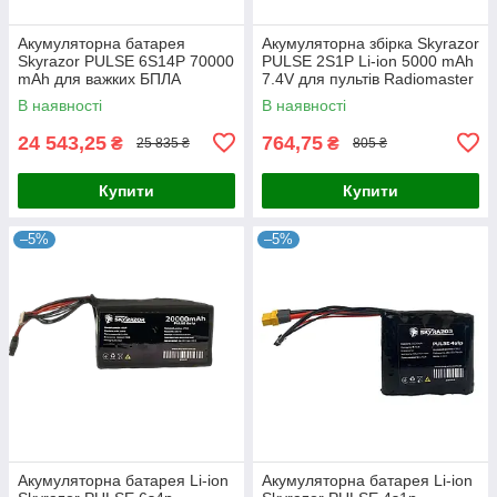
Акумуляторна батарея
Акумуляторна збірка Skyrazor
Skyrazor PULSE 6S14P 70000
PULSE 2S1P Li-ion 5000 mAh
mAh для важких БПЛА
7.4V для пультів Radiomaster
Vampire / «Баба Яга»
(TX16S, TX12, Boxer)
В наявності
В наявності
(Samsung 21700-50S, 6AWG,
QS8-S F)
24 543,25
764,75
₴
₴
25 835 ₴
805 ₴
Купити
Купити
–5%
–5%
Акумуляторна батарея Li-ion
Акумуляторна батарея Li-ion