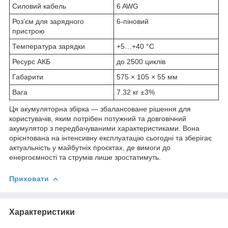
Силовий кабель
6 AWG
Розʼєм для зарядного
6-піновий
пристрою
Температура зарядки
+5…+40 °C
Ресурс АКБ
до 2500 циклів
Габарити
575 × 105 × 55 мм
Вага
7.32 кг ±3%
Ця акумуляторна збірка — збалансоване рішення для
користувачів, яким потрібен потужний та довговічний
акумулятор з передбачуваними характеристиками. Вона
орієнтована на інтенсивну експлуатацію сьогодні та зберігає
актуальність у майбутніх проєктах, де вимоги до
енергоємності та струмів лише зростатимуть.
Приховати
Характеристики