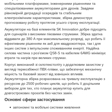
мобільними платформами, інженерними рішеннями та
спеціалізованими акумуляторами для дронів. Завдяки
рівномірній деградації осередків та стабільним
електрохімічним характеристикам, збірка демонструє
прогнозовану роботу протягом усього строку експлуатації.
Акумулятори на базі елементів SK Innovation добре підходять
для сценаріїв з високими піковими струмами. Збірка здатна
віддавати до 380 А при максимальному розряді, що робить її
ефективним рішенням як акб для квадрокоптера, так і для
інших систем з імпульсним споживанням енергії. Надійна
силова частина з роз’ємом QS8-S та кабелем 6AWG мінімізує
втрати та нагрів при великих струмах.
Корпус виконаний зі склотекстоліту з додатковим захистом у
вигляді термозбіжної ПВХ-плівки, що забезпечує механічну
міцність та базовий захист від зовнішніх впливів.
Акумуляторна збірка розрахована на тривалу експлуатацію з
ресурсом до 2500 робочих циклів, що робить її доцільним
вибором для тих, хто планує акумулятор купить для
довгострокових проєктів без частих замін.
Основні сфери застосування
автономні та мобільні системи живлення