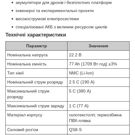
акумулятори для дронів і безпілотних платформ
інженерні та експериментальні проєкти
високострумові електросистеми
спеціалізовані АКБ з великим ресурсом циклів
Технічні характеристики
Параметр
Значення
Номінальна напруга
22.2 В
Номінальна ємність
77 Ah (1709 Вт·год) ±3%
Тип хімії
NMC (Li-Ion)
Номінальний струм розряду
2.5 C (190 А)
Максимальний струм
5 C (380 А)
розряду
Максимальний струм заряду
1 C (77 А)
Матеріал корпусу
склотекстоліт, термозбіжна
ПВХ-плівка
Силовий розʼєм
QS8-S