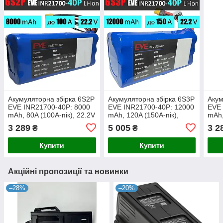
Акумуляторна збірка 6S2P
Акумуляторна збірка 6S3P
Акум
EVE INR21700-40P: 8000
EVE INR21700-40P: 12000
EVE 
mAh, 80A (100A-пік), 22.2V
mAh, 120A (150A-пік),
mAh,
/ Горизонтальна
22.2V / Горизонтальна
Гори
3 289
5 005
3 2
₴
₴
батарейна збірка 6S2P
батарейна збірка 6S2P
збір
EVE INR21700-40P
EVE 21700-40P
INR
Купити
Купити
Акційні пропозиції та новинки
–28%
–20%