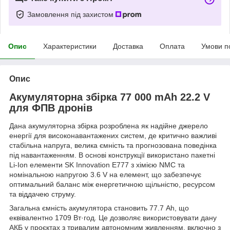
Замовлення під захистом
Опис
Характеристики
Доставка
Оплата
Умови п
Опис
Акумуляторна збірка 77 000 mAh 22.2 V
для ФПВ дронів
Дана акумуляторна збірка розроблена як надійне джерело
енергії для високонавантажених систем, де критично важливі
стабільна напруга, велика ємність та прогнозована поведінка
під навантаженням. В основі конструкції використано пакетні
Li-Ion елементи SK Innovation E777 з хімією NMC та
номінальною напругою 3.6 V на елемент, що забезпечує
оптимальний баланс між енергетичною щільністю, ресурсом
та віддачею струму.
Загальна ємність акумулятора становить 77.7 Ah, що
еквівалентно 1709 Вт·год. Це дозволяє використовувати дану
АКБ у проєктах з тривалим автономним живленням, включно з