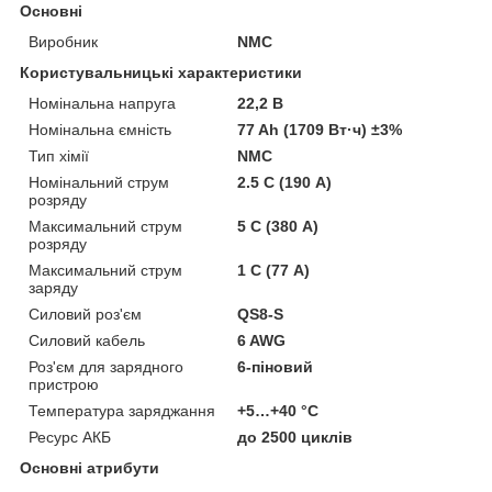
Основні
Виробник
NMC
Користувальницькі характеристики
Номінальна напруга
22,2 В
Номінальна ємність
77 Ah (1709 Вт·ч) ±3%
Тип хімії
NMC
Номінальний струм
2.5 C (190 А)
розряду
Максимальний струм
5 C (380 А)
розряду
Максимальний струм
1 C (77 А)
заряду
Силовий роз'єм
QS8-S
Силовий кабель
6 AWG
Роз'єм для зарядного
6-піновий
пристрою
Температура заряджання
+5…+40 °C
Ресурс АКБ
до 2500 циклів
Основні атрибути