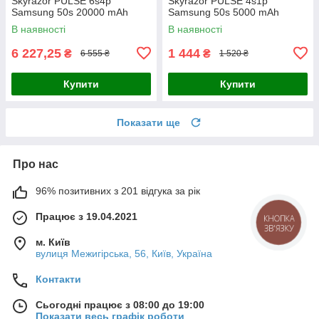
Skyrazor PULSE 6s4p
Skyrazor PULSE 4s1p
Samsung 50s 20000 mAh
Samsung 50s 5000 mAh
спарка INR21700
спарка INR21700
В наявності
В наявності
6 227,25
1 444
₴
₴
6 555 ₴
1 520 ₴
Купити
Купити
Показати ще
Про нас
96% позитивних з 201 відгука за рік
Працює з 19.04.2021
КНОПКА
ЗВ'ЯЗКУ
м. Київ
вулиця Межигірська, 56, Київ, Україна
Контакти
Сьогодні працює з 08:00 до 19:00
Показати весь графік роботи