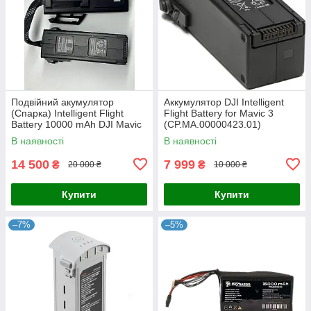
Подвійний акумулятор
Аккумулятор DJI Intelligent
(Спарка) Intelligent Flight
Flight Battery for Mavic 3
Battery 10000 mAh DJI Mavic
(CP.MA.00000423.01)
3
В наявності
В наявності
14 500
7 999
₴
₴
20 000 ₴
10 000 ₴
Купити
Купити
–7%
–5%