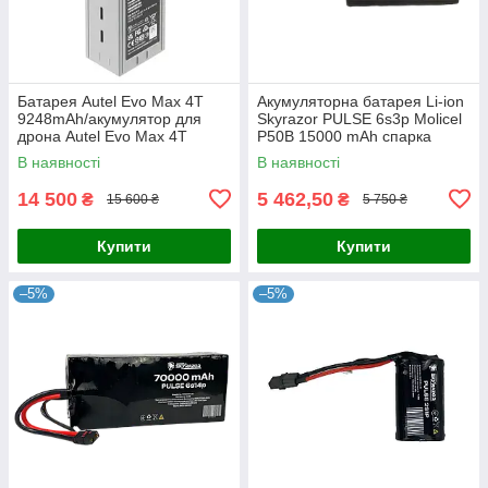
Батарея Autel Evo Max 4T
Акумуляторна батарея Li-ion
9248mAh/акумулятор для
Skyrazor PULSE 6s3p Molicel
дрона Autel Evo Max 4T
P50B 15000 mAh спарка
INR21700
В наявності
В наявності
14 500
5 462,50
₴
₴
15 600 ₴
5 750 ₴
Купити
Купити
–5%
–5%