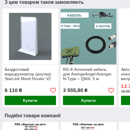
З цим товаром також замовляють
Бездротовий
RG-8 Антенний кабель
Авто
маршрутизатор (роутер)
для AvengeAngel Avenger
нічн
StarLink Mesh Router V2
N-Type – QMA, 5 м
метр
дюйм
13 
6 110
3 555,80
₴
₴
16 05
Купити
Купити
Подібні товари компанії