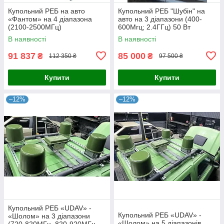
Купольний РЕБ на авто
Купольний РЕБ "Шубін" на
«Фантом» на 4 діапазона
авто на 3 діапазони (400-
(2100-2500МГц)
600Мгц; 2.4ГГц) 50 Вт
В наявності
В наявності
91 837
85 000
₴
₴
112 350 ₴
97 500 ₴
Купити
Купити
–12%
–12%
Купольний РЕБ «UDAV» -
Купольний РЕБ «UDAV» -
«Шолом» на 3 діапазони
«Шолом» на 5 діапазонів
(720-820МГц, 820-920МГц,