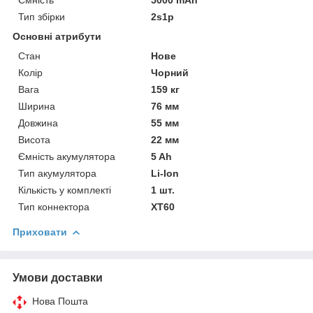
Тип збірки
2s1p
Основні атрибути
Стан
Нове
Колір
Чорний
Вага
159 кг
Ширина
76 мм
Довжина
55 мм
Висота
22 мм
Ємність акумулятора
5 Ah
Тип акумулятора
Li-Ion
Кількість у комплекті
1 шт.
Тип коннектора
XT60
Приховати
Умови доставки
Нова Пошта