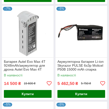
–7%
–5%
Батарея Autel Evo Max 4T
Акумуляторна батарея Li-ion
9248mAh/акумулятор для
Skyrazor PULSE 6s3p Molicel
дрона Autel Evo Max 4T
P50B 15000 mAh спарка
INR21700
В наявності
В наявності
14 500
5 462,50
₴
₴
15 600 ₴
5 750 ₴
Купити
Купити
–5%
–5%