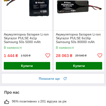
Акумуляторна батарея Li-ion
Акумуляторна батарея Li-ion
Skyrazor PULSE 4s1p
Skyrazor PULSE 6s16p
Samsung 50s 5000 mAh
Samsung 50s 80000 mAh
спарка INR21700
спарка INR21700
В наявності
В наявності
1 444
28 063
₴
₴
1 520 ₴
29 540 ₴
Купити
Купити
Показати ще
Про нас
96% позитивних з 201 відгука за рік