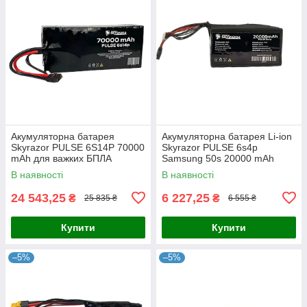
Акумуляторна батарея
Акумуляторна батарея Li-ion
Skyrazor PULSE 6S14P 70000
Skyrazor PULSE 6s4p
mAh для важких БПЛА
Samsung 50s 20000 mAh
Vampire / «Баба Яга»
спарка INR21700
В наявності
В наявності
(Samsung 21700-50S, 6AWG,
QS8-S F)
24 543,25
6 227,25
₴
₴
25 835 ₴
6 555 ₴
Купити
Купити
–5%
–5%