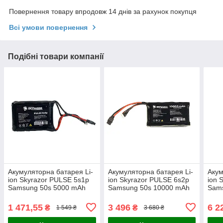
Повернення товару впродовж 14 днів за рахунок покупця
Всі умови повернення
Подібні товари компанії
Акумуляторна батарея Li-
Акумуляторна батарея Li-
Акум
ion Skyrazor PULSE 5s1p
ion Skyrazor PULSE 6s2p
ion 
Samsung 50s 5000 mAh
Samsung 50s 10000 mAh
Sam
спарка INR21700
спарка INR21700
спар
1 471,55
3 496
6 2
₴
₴
1 549 ₴
3 680 ₴