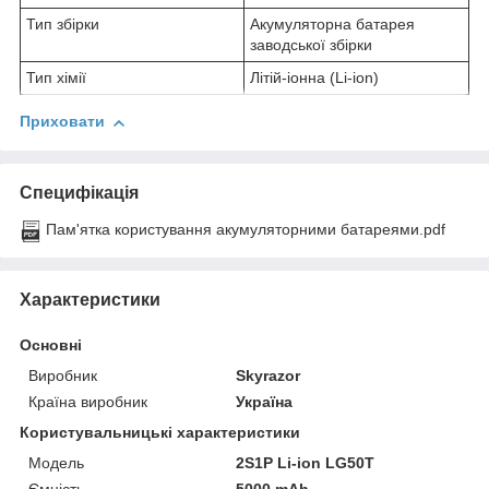
Тип збірки
Акумуляторна батарея
заводської збірки
Тип хімії
Літій-іонна (Li-ion)
Приховати
Специфікація
Пам'ятка користування акумуляторними батареями.pdf
Характеристики
Основні
Виробник
Skyrazor
Країна виробник
Україна
Користувальницькі характеристики
Мoдель
2S1P Li-ion LG50T
Ємність
5000 mAh