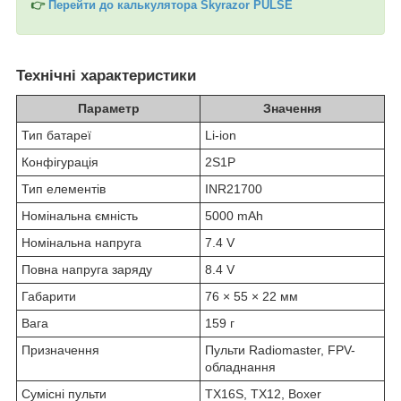
👉
Перейти до калькулятора Skyrazor PULSE
Технічні характеристики
Параметр
Значення
Тип батареї
Li-ion
Конфігурація
2S1P
Тип елементів
INR21700
Номінальна ємність
5000 mAh
Номінальна напруга
7.4 V
Повна напруга заряду
8.4 V
Габарити
76 × 55 × 22 мм
Вага
159 г
Призначення
Пульти Radiomaster, FPV-
обладнання
Сумісні пульти
TX16S, TX12, Boxer