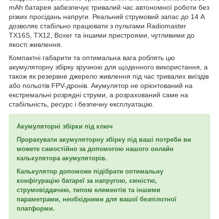
mAh батарея забезпечує тривалий час автономної роботи без
різких просідань напруги. Реальний струмовий запас до 14 A
дозволяє стабільно працювати з пультами Radiomaster
TX16S, TX12, Boxer та іншими пристроями, чутливими до
якості живлення.
Компактні габарити та оптимальна вага роблять цю
акумуляторну збірку зручною для щоденного використання, а
також як резервне джерело живлення під час тривалих виїздів
або польотів FPV-дронів. Акумулятор не орієнтований на
екстремальні розрядні струми, а розрахований саме на
стабільність, ресурс і безпечну експлуатацію.
Акумуляторні збірки під ключ
Прорахувати акумуляторну збірку під ваші потреби
ви
можете самостійно за допомогою нашого
онлайн
калькулятора акумуляторів
.
Калькулятор допоможе підібрати оптимальну
конфігурацію батареї
за
напругою
,
ємністю
,
струмовіддачею
,
типом елементів
та іншими
параметрами, необхідними для вашої
безпілотної
платформи
.