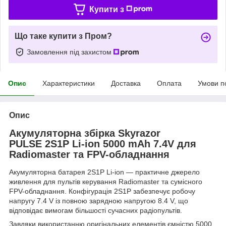
Купити з
Що таке купити з Пром?
Замовлення під захистом
Опис
Характеристики
Доставка
Оплата
Умови п
Опис
Акумуляторна збірка Skyrazor
PULSE 2S1P Li-ion 5000 mAh 7.4V для
Radiomaster та FPV-обладнання
Акумуляторна батарея 2S1P Li-ion — практичне джерело
живлення для пультів керування Radiomaster та сумісного
FPV-обладнання. Конфігурація 2S1P забезпечує робочу
напругу 7.4 V із повною зарядною напругою 8.4 V, що
відповідає вимогам більшості сучасних радіопультів.
Завдяки використанню оригінальних елементів ємністю 5000