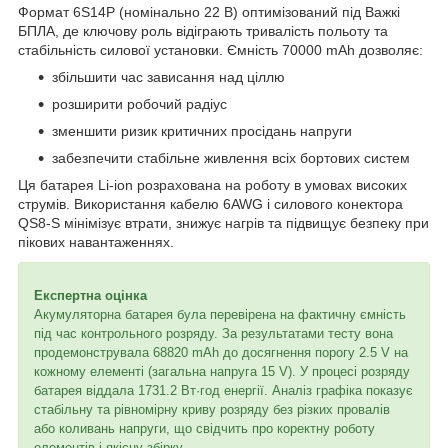
Формат 6S14P (номінально 22 В) оптимізований під Важкі
БПЛА, де ключову роль відіграють тривалість польоту та
стабільність силової установки. Ємність 70000 mAh дозволяє:
збільшити час зависання над ціллю
розширити робочий радіус
зменшити ризик критичних просідань напруги
забезпечити стабільне живлення всіх бортових систем
Ця батарея Li-ion розрахована на роботу в умовах високих
струмів. Використання кабелю 6AWG і силового конектора
QS8-S мінімізує втрати, знижує нагрів та підвищує безпеку при
пікових навантаженнях.
Експертна оцінка
Акумуляторна батарея була перевірена на фактичну ємність
під час контрольного розряду. За результатами тесту вона
продемонструвала 68820 mAh до досягнення порогу 2.5 V на
кожному елементі (загальна напруга 15 V). У процесі розряду
батарея віддала 1731.2 Вт·год енергії. Аналіз графіка показує
стабільну та рівномірну криву розряду без різких провалів
або коливань напруги, що свідчить про коректну роботу
елементів і якісну збірку.