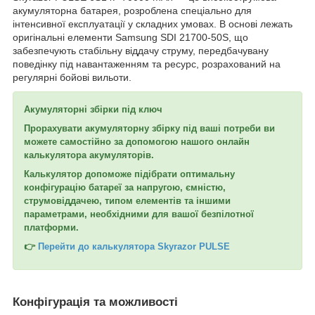
акумуляторна батарея, розроблена спеціально для
інтенсивної експлуатації у складних умовах. В основі лежать
оригінальні елементи Samsung SDI 21700-50S, що
забезпечують стабільну віддачу струму, передбачувану
поведінку під навантаженням та ресурс, розрахований на
регулярні бойові вильоти.
Акумуляторні збірки під ключ
Прорахувати акумуляторну збірку під ваші потреби
ви
можете самостійно за допомогою нашого
онлайн
калькулятора акумуляторів
.
Калькулятор допоможе підібрати оптимальну
конфігурацію батареї
за
напругою
,
ємністю
,
струмовіддачею
,
типом елементів
та іншими
параметрами, необхідними для вашої
безпілотної
платформи
.
👉
Перейти до калькулятора Skyrazor PULSE
Конфігурація та можливості