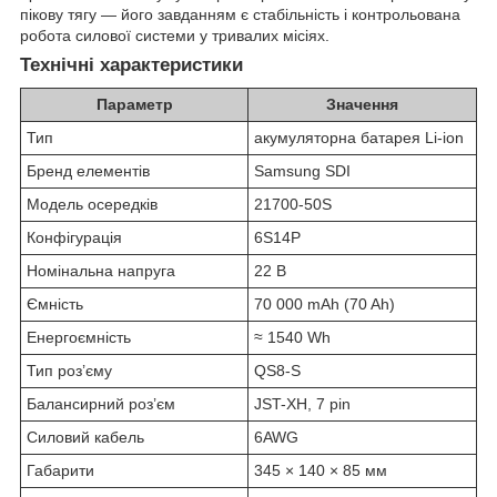
пікову тягу — його завданням є стабільність і контрольована
робота силової системи у тривалих місіях.
Технічні характеристики
Параметр
Значення
Тип
акумуляторна батарея Li-ion
Бренд елементів
Samsung SDI
Модель осередків
21700-50S
Конфігурація
6S14P
Номінальна напруга
22 В
Ємність
70 000 mAh (70 Ah)
Енергоємність
≈ 1540 Wh
Тип роз’єму
QS8-S
Балансирний роз’єм
JST-XH, 7 pin
Силовий кабель
6AWG
Габарити
345 × 140 × 85 мм