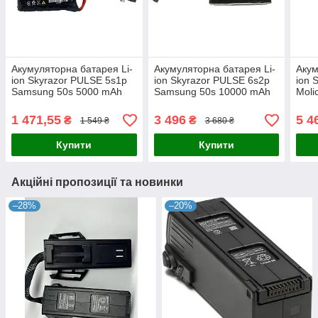
Акумуляторна батарея Li-
Акумуляторна батарея Li-
Акум
ion Skyrazor PULSE 5s1p
ion Skyrazor PULSE 6s2p
ion 
Samsung 50s 5000 mAh
Samsung 50s 10000 mAh
Moli
спарка INR21700
спарка INR21700
спар
1 471,55
3 496
5 4
₴
₴
1 549 ₴
3 680 ₴
Купити
Купити
Акційні пропозиції та новинки
–28%
–20%