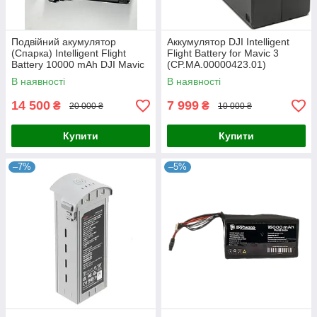
Подвійний акумулятор
Аккумулятор DJI Intelligent
(Спарка) Intelligent Flight
Flight Battery for Mavic 3
Battery 10000 mAh DJI Mavic
(CP.MA.00000423.01)
3
В наявності
В наявності
14 500
7 999
₴
₴
20 000 ₴
10 000 ₴
Купити
Купити
–7%
–5%