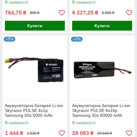
В наявності
В наявності
764,75
6 227,25
₴
₴
805 ₴
6 555 ₴
Купити
Купити
–5%
–5%
Акумуляторна батарея Li-ion
Акумуляторна батарея Li-ion
Skyrazor PULSE 4s1p
Skyrazor PULSE 6s16p
Samsung 50s 5000 mAh
Samsung 50s 80000 mAh
спарка INR21700
спарка INR21700
В наявності
В наявності
1 444
28 063
₴
₴
1 520 ₴
29 540 ₴