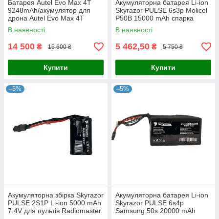
Батарея Autel Evo Max 4T
Акумуляторна батарея Li-ion
9248mAh/акумулятор для
Skyrazor PULSE 6s3p Molicel
дрона Autel Evo Max 4T
P50B 15000 mAh спарка
INR21700
В наявності
В наявності
14 500
5 462,50
₴
₴
15 600 ₴
5 750 ₴
Купити
Купити
–5%
–5%
Акумуляторна збірка Skyrazor
Акумуляторна батарея Li-ion
PULSE 2S1P Li-ion 5000 mAh
Skyrazor PULSE 6s4p
7.4V для пультів Radiomaster
Samsung 50s 20000 mAh
(TX16S, TX12, Boxer)
спарка INR21700