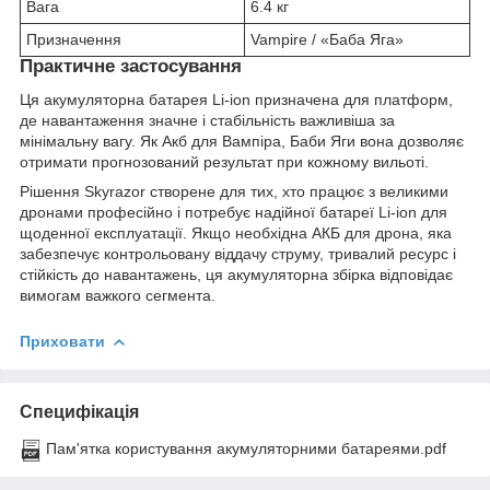
Вага
6.4 кг
Призначення
Vampire / «Баба Яга»
Практичне застосування
Ця акумуляторна батарея Li-ion призначена для платформ,
де навантаження значне і стабільність важливіша за
мінімальну вагу. Як Акб для Вампіра, Баби Яги вона дозволяє
отримати прогнозований результат при кожному вильоті.
Рішення Skyrazor створене для тих, хто працює з великими
дронами професійно і потребує надійної батареї Li-ion для
щоденної експлуатації. Якщо необхідна АКБ для дрона, яка
забезпечує контрольовану віддачу струму, тривалий ресурс і
стійкість до навантажень, ця акумуляторна збірка відповідає
вимогам важкого сегмента.
Приховати
Специфікація
Пам'ятка користування акумуляторними батареями.pdf