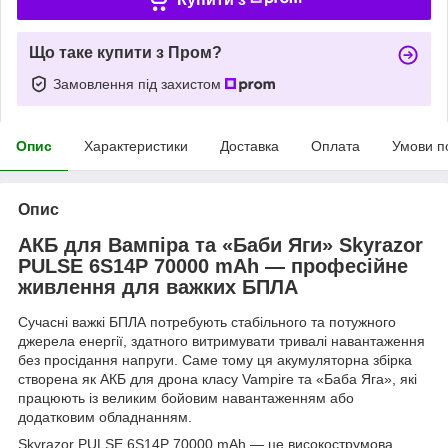
Що таке купити з Пром?
Замовлення під захистом
Опис
Характеристики
Доставка
Оплата
Умови п
Опис
АКБ для Вампіра та «Баби Яги» Skyrazor
PULSE 6S14P 70000 mAh — професійне
живлення для важких БПЛА
Сучасні важкі БПЛА потребують стабільного та потужного
джерела енергії, здатного витримувати тривалі навантаження
без просідання напруги. Саме тому ця акумуляторна збірка
створена як АКБ для дрона класу Vampire та «Баба Яга», які
працюють із великим бойовим навантаженням або
додатковим обладнанням.
Skyrazor PULSE 6S14P 70000 mAh — це високострумова