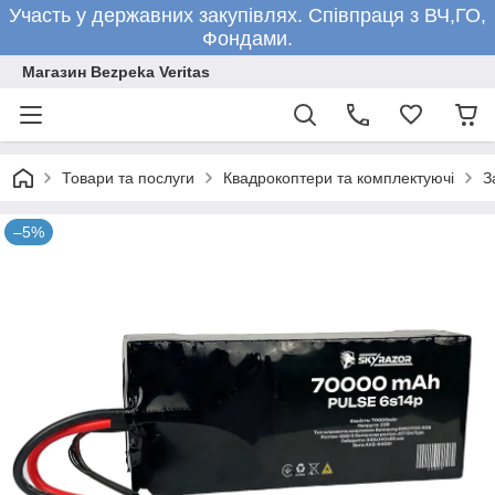
Участь у державних закупівлях. Співпраця з ВЧ,ГО,
Фондами.
Магазин Bezpeka Veritas
Товари та послуги
Квадрокоптери та комплектуючі
З
–5%