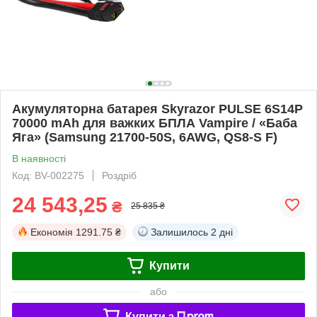
Акумуляторна батарея Skyrazor PULSE 6S14P
70000 mAh для важких БПЛА Vampire / «Баба
Яга» (Samsung 21700-50S, 6AWG, QS8-S F)
В наявності
Код: BV-002275
Роздріб
24 543,25
₴
25 835 ₴
Економія
1291.75 ₴
Залишилось
2 дні
Купити
або
Купити з