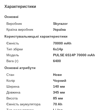
Характеристики
Основні
Виробник
Skyrazor
Країна виробник
Україна
Користувальницькі характеристики
Ємність
70000 mAh
Тип збірки
6s14p
Мoдель
PULSE 6S14P 70000 mAh
Вага (г)
6400
Основні атрибути
Стан
Нове
Колір
Чорний
Ширина
140 мм
Довжина
345 мм
Висота
85 мм
Ємність акумулятора
70 Ah