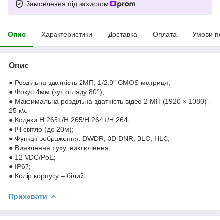
Замовлення під захистом
Опис
Характеристики
Доставка
Оплата
Умови п
Опис
● Роздільна здатність 2МП, 1/2.9" CMOS-матриця;
● Фокус 4мм (кут огляду 80°);
● Максимальна роздільна здатність відео 2 МП (1920 × 1080) -
25 к\с;
● Кодеки H.265+/H.265/H.264+/H.264;
● ІЧ світло (до 20м);
● Функції зображення: DWDR, 3D DNR, BLC, HLC;
● Виявлення руху, виключення;
● 12 VDC/PoE;
● IP67;
● Колір корпусу – білий
Приховати