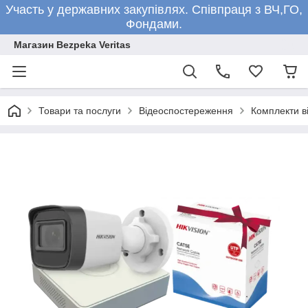
Участь у державних закупівлях. Співпраця з ВЧ,ГО,
Фондами.
Магазин Bezpeka Veritas
Товари та послуги
Відеоспостереження
Комплекти в