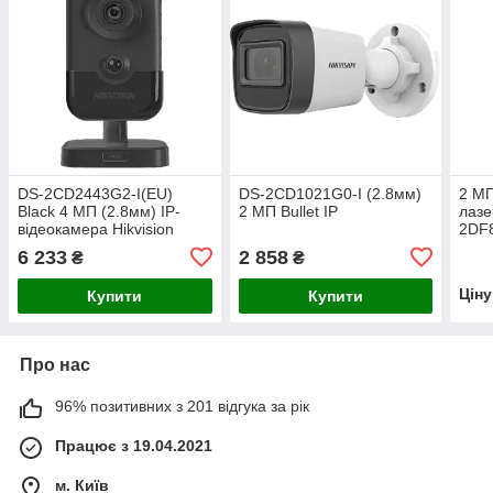
DS-2CD2443G2-I(EU)
DS-2CD1021G0-I (2.8мм)
2 МП
Black 4 МП (2.8мм) IP-
2 МП Bullet IP
лазе
відеокамера Hikvision
2DF
6 233
2 858
₴
₴
Цін
Купити
Купити
Про нас
96% позитивних з 201 відгука за рік
Працює з 19.04.2021
м. Київ