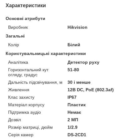
Характеристики
Основні атрибути
Виробник
Hikvision
Загальні
Колір
Білий
Користувальницькі характеристики
Аналітика
Детектор руху
Горизонтальний кут
51-80
огляду, градус
Дальність підсвічування, м
30 і менше
Живлення
12В DС, PoE (802.3af)
Клас захисту
IP67
Матеріал корпусу
Пластик
Підтримка аудіо
Немає
Дозвіл
2 МП
Розмір матриці, дюйм
1/2.9
Серія камер
DS-2CD1