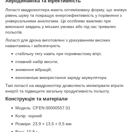
Аеродинаміка та ефективність
Лопасті квадрокоптера мають оптимізовану форму, що знижує
рівень шуму та покращує енергоефективність у порівнянні з
універсальними аналогами. Це особливо важливо при
виконанні завдань у міських умовах або під час тривалих
польотів.
Лопасті для дрона виготовлені з урахуванням високих
навантажень і забезпечують:
стабільну тягу навіть при поривчастому вітрі;
плавний набір висоти;
зниження вібрацій;
економніше використання заряду акумулятора.
Такі лопасті на квадрокоптер дозволяють мінімізувати втрати
енергії та підвищити загальну продуктивність польоту.
Конструкція та матеріали
Модель: CP.EN.00000557.01
Колір: чорний
Розміри: 23,9 × 13,5 × 0,5 мм
Вага: 10,8 г