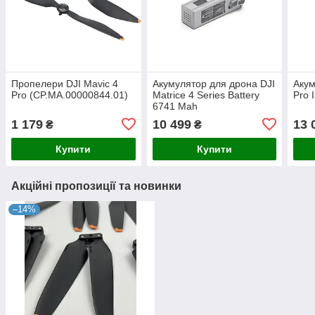
Пропелери DJI Mavic 4
Акумулятор для дрона DJI
Акум
Pro (CP.MA.00000844.01)
Matrice 4 Series Battery
Pro I
6741 Mah
(CP.EN.00000559.02 /01)
1 179
10 499
13 
₴
₴
Купити
Купити
Акційні пропозиції та новинки
–14%