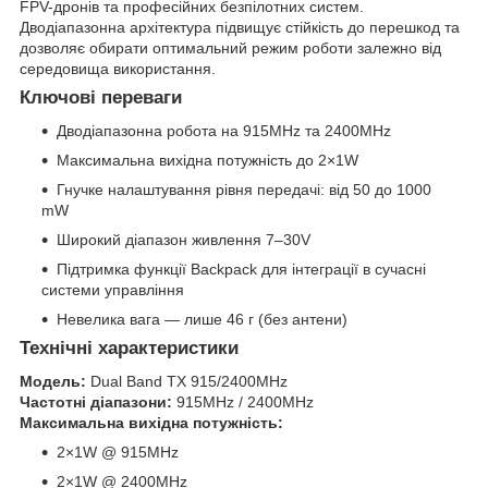
FPV-дронів та професійних безпілотних систем.
Дводіапазонна архітектура підвищує стійкість до перешкод та
дозволяє обирати оптимальний режим роботи залежно від
середовища використання.
Ключові переваги
Дводіапазонна робота на 915MHz та 2400MHz
Максимальна вихідна потужність до 2×1W
Гнучке налаштування рівня передачі: від 50 до 1000
mW
Широкий діапазон живлення 7–30V
Підтримка функції Backpack для інтеграції в сучасні
системи управління
Невелика вага — лише 46 г (без антени)
Технічні характеристики
Модель:
Dual Band TX 915/2400MHz
Частотні діапазони:
915MHz / 2400MHz
Максимальна вихідна потужність:
2×1W @ 915MHz
2×1W @ 2400MHz