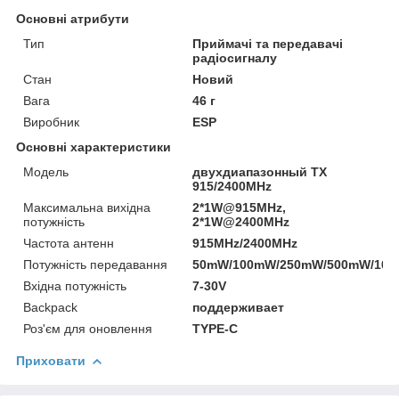
Основні атрибути
Тип
Приймачі та передавачі
радіосигналу
Стан
Новий
Вага
46 г
Виробник
ESP
Основні характеристики
Модель
двухдиапазонный TX
915/2400MHz
Максимальна вихідна
2*1W@915MHz,
потужність
2*1W@2400MHz
Частота антенн
915MHz/2400MHz
Потужність передавання
50mW/100mW/250mW/500mW/10
Вхідна потужність
7-30V
Backpack
поддерживает
Роз'єм для оновлення
TYPE-C
Приховати