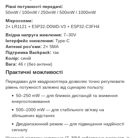
Рівні потужності передачі:
50mW / 100mW / 250mW / 500mW / 1000mW
Мікросхеми:
2× LR1121 + ESP32-D0WD-V3 + ESP32-C3FH4
Вхідна напруга живлення:
7–30V
Інтерфейс оновлення:
Type-C
Антенні роз’єми:
2× SMA
Підтримка Backpack:
так
Колір:
синій
Вага:
46 г (без антени)
Практичні можливості
Передавач для квадрокоптера дозволяє точно регулювати
рівень потужності залежно від сценарію польоту:
50–250 mW — для ближніх дистанцій та зниження
енергоспоживання
500–1000 mW — для стабільного зв’язку на
збільшених відстанях
Дводіапазонний режим — для підвищення надійності
сигналу