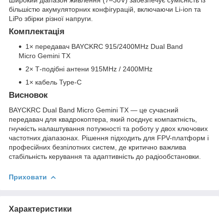
Широкий діапазон живлення (7–30V) забезпечує сумісність із
більшістю акумуляторних конфігурацій, включаючи Li-ion та
LiPo збірки різної напруги.
Комплектація
1× передавач BAYCKRC 915/2400MHz Dual Band
Micro Gemini TX
2× Т-подібні антени 915MHz / 2400MHz
1× кабель Type-C
Висновок
BAYCKRC Dual Band Micro Gemini TX — це сучасний
передавач для квадрокоптера, який поєднує компактність,
гнучкість налаштування потужності та роботу у двох ключових
частотних діапазонах. Рішення підходить для FPV-платформ і
професійних безпілотних систем, де критично важлива
стабільність керування та адаптивність до радіообстановки.
Приховати
Характеристики