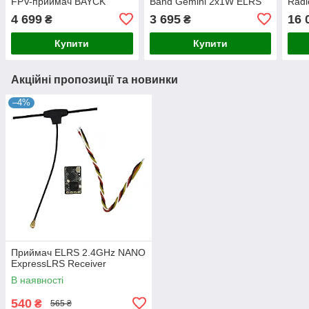
FPV-приймач BAYCK
Band Gemini 2x1W ELRS
Radi
Gemini Dual Band
2.4GHz/915MHz
2.4
4 699
3 695
16 
₴
₴
16C
Купити
Купити
Акційні пропозиції та новинки
–4%
Приймач ELRS 2.4GHz NANO
ExpressLRS Receiver
В наявності
540
₴
565 ₴