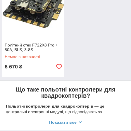
Політний стек F722X8 Pro +
80A, BLS, 3-8S
Немає в наявності
6 670
₴
Що таке польотні контролери для
квадрокоптерів?
Польотні контролери для квадрокоптерів
— це
центральні електронні модулі, що відповідають за
стабільність, безпеку та точність польоту дрона. Саме
Показати все
контролер польоту дрона приймає сигнали від приймача,
обробляє дані з сенсорів (акселерометра, гіроскопа,