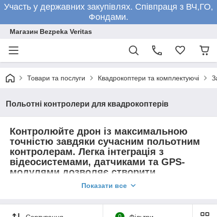
Участь у державних закупівлях. Співпраця з ВЧ,ГО,
Фондами.
Магазин Bezpeka Veritas
Товари та послуги
Квадрокоптери та комплектуючі
З
Польотні контролери для квадрокоптерів
Контролюйте дрон із максимальною
точністю завдяки сучасним польотним
контролерам. Легка інтеграція з
відеосистемами, датчиками та GPS-
модулями дозволяє створити
оптимальну конфігурацію для будь-
Показати все
яких умов.
Сортування
0
Фільтри