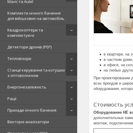
Mavic та Autel
Комплекти нічного бачення
для військових на автомобіль
Квадрокоптери та
комплектуючі
Детектори дронів (РЕР)
в квартире, на
Тепловізори
в частном доме,
в офисе, на скл
Станції керування та котушки
на любых други
з оптоволокном
При проектировании 
всех брендов и широ
Енергонезалежність
оборудования, котор
Рації
Стоимость усл
Прилади нічного бачення
Оборудование НЕ вх
дополнительных камер
Векторні аналізатори
монтаж, подключение,