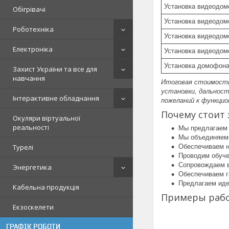
Установка видеодом
Обігрівачі
Установка видеодом
Роботехніка
Установка видеодом
Електроніка
Установка видеодом
Установка домофона
Захист України та все для
навчання
Итоговая стоимость
установки, дальност
Інтерактивне обладнання
пожеланий к функци
Почему стоит 
Окуляри віртуальної
реальності
Мы предлагаем 
Мы объединяем 
Обеспечиваем н
Турелі
Проводим обуче
Сопровождаем в
Энергетика
Обеспечиваем г
Предлагаем иде
Кабельна продукція
Примеры рабо
Екзоскелети
ГРАФІК РОБОТИ