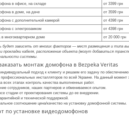
офона в офисе, на складе
от 3399 грн
офона в доме, на даче
от 3599 грн
офона с дополнительной камерой
от 4398 грн
офона с электрозамком
от 4398 грн
 в многоквартирном доме
от 20 000 грн
 будет зависеть от многих факторов — мест размещения и типа вы
и прокладки кабеля, расположение объекта (могут добавиться трансп
ональности системы.
заказать монтаж домофона в Bezpeka Veritas
индивидуальный подход к клиенту и решаем его задачу по обеспечению
профессиональных инсталляторов по всей Украине. На данный момент э
а всех этапах контроль качества выполненных работ.
ние сотрудников, наших партнеров и обмениваемся опытом.
се стадии от проектирования системы до ее внедрении.
арантийной и технической поддержкой.
альное соотношение цена/качество на установку домофонной системы.
т по установке видеодомофонов