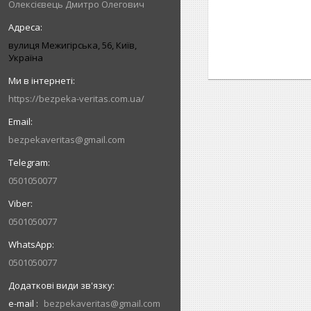
Олексієвець Дмитро Олегович
вулиця Межигірська, 56, Київ,
Україна
https://bezpeka-veritas.com.ua/
bezpekaveritas@gmail.com
0501050077
0501050077
0501050077
e-mail
bezpekaveritas@gmail.com