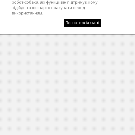
робот-собака, які функції він підтримує, кому
підійде та що варто врахувати перед
використанням.
Повна версія статті