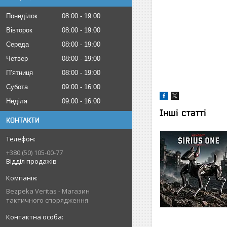
Понеділок
08:00
19:00
Вівторок
08:00
19:00
Середа
08:00
19:00
Четвер
08:00
19:00
Пʼятниця
08:00
19:00
Субота
09:00
16:00
Неділя
09:00
16:00
Інші статті
КОНТАКТИ
+380 (50) 105-00-77
Відділ продажів
Bezpeka Veritas - Магазин
тактичного спорядження