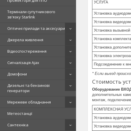
Прожектори для ППО
УСЛУГА
Термінали супутникового
Установка аудиодо
зв'язку Starlink
Установка видеодо
Оптичні прилади та аксесуари
Установка вызывной
Установка комплект
Джерела живлення
Установка дополнит
Відеоспостереження
Установка электроз
Сигналізація Ajax
Подсоединение к мн
* Если выезд происх
Домофони
Стоимость ус
Дизельні та бензинові
Оборудование ВХОД
генератори
дополнительных камер
монтаж, подключение,
Мережеве обладнання
КОМПЛЕКСНАЯ УС
Метеостанції
Установка аудиодом
Сантехніка
Установка видеодом