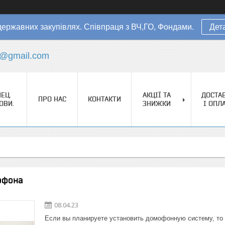
державних закупівлях. Співпраця з ВЧ,ГО, Фондами.
Дет
s@gmail.com
ЕЦ.
АКЦІЇ ТА
ДОСТА
ПРО НАС
КОНТАКТИ
ОВИ.
ЗНИЖКИ
І ОПЛ
офона
08.04.23
Если вы планируете установить домофонную систему, то