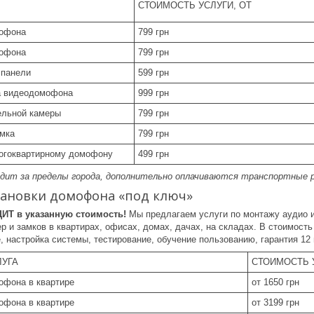
СТОИМОСТЬ УСЛУГИ, ОТ
мофона
799 грн
мофона
799 грн
 панели
599 грн
а видеодомофона
999 грн
ельной камеры
799 грн
амка
799 грн
огоквартирному домофону
499 грн
одит за пределы города, дополнительно оплачиваются транспортные 
тановки домофона «под ключ»
ИТ в указанную стоимость!
Мы предлагаем услуги по монтажу аудио 
 и замков в квартирах, офисах, домах, дачах, на складах. В стоимость
 настройка системы, тестирование, обучение пользованию, гарантия 12
ЛУГА
СТОИМОСТЬ 
офона в квартире
от 1650 грн
офона в квартире
от 3199 грн