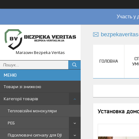
Участь у 
bezpekaverita
Магазин Bezpeka Veritas
СП
ГОЛОВНА
УМ
Товари зі знижкою
Категорії товарів
Установка дом
Тепловізійні монокуляри
РЕБ
Підсилювачі сигналу для DJI