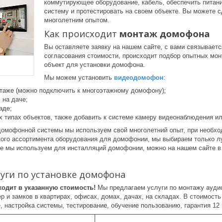
коммутирующее оборудование, кабель, обеспечить питани
систему и протестировать на своем объекте. Вы можете с
многолетним опытом.
Как происходит
монтаж домофона
Вы оставляете заявку на нашем сайте, с вами связываетс
согласования стоимости, происходит подбор опытных мон
объект для установки домофона.
Мы можем установить
видеодомофон
:
 этаже (можно подключить к многоэтажному домофону);
 на даче;
аде;
х типах объектов, также добавить к системе камеру видеонаблюдения ил
домофонной системы мы используем свой многолетний опыт, при необх
кого ассортимента оборудования для домофонии, мы выбираем только л
ое мы используем для инсталляций домофонии, можно на нашем сайте 
уги по установке домофона
одит в указанную стоимость!
Мы предлагаем услуги по монтажу ауди
 и замков в квартирах, офисах, домах, дачах, на складах. В стоимость
 настройка системы, тестирование, обучение пользованию, гарантия 12