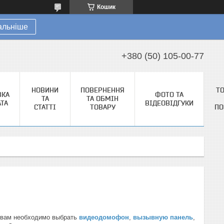
Кошик
альніше
+380 (50) 105-00-77
НОВИНИ
ПОВЕРНЕННЯ
Т
ВКА
ФОТО ТА
ТА
ТА ОБМІН
АТА
ВІДЕОВІДГУКИ
СТАТТІ
ТОВАРУ
ПО
 вам необходимо выбрать
видеодомофон
,
вызывную панель
,