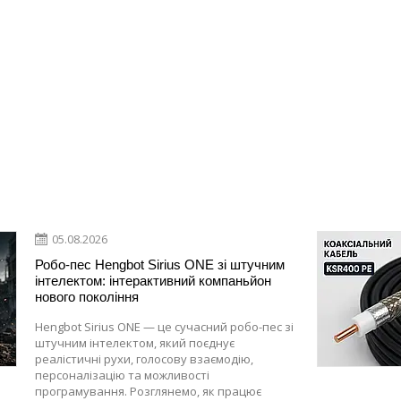
05.08.2026
Робо-пес Hengbot Sirius ONE зі штучним
інтелектом: інтерактивний компаньйон
нового покоління
Hengbot Sirius ONE — це сучасний робо-пес зі
штучним інтелектом, який поєднує
реалістичні рухи, голосову взаємодію,
персоналізацію та можливості
програмування. Розглянемо, як працює