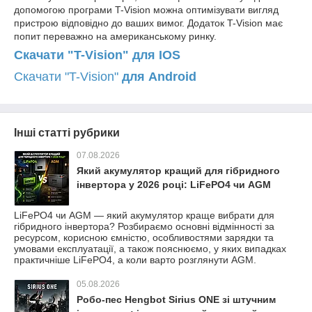
допомогою програми T-Vision можна оптимізувати вигляд
пристрою відповідно до ваших вимог. Додаток T-Vision має
попит переважно на американському ринку.
Скачати "T-Vision"
для IOS
Скачати "T-Vision"
для Android
Інші статті рубрики
07.08.2026
Який акумулятор кращий для гібридного
інвертора у 2026 році: LiFePO4 чи AGM
LiFePO4 чи AGM — який акумулятор краще вибрати для
гібридного інвертора? Розбираємо основні відмінності за
ресурсом, корисною ємністю, особливостями зарядки та
умовами експлуатації, а також пояснюємо, у яких випадках
практичніше LiFePO4, а коли варто розглянути AGM.
05.08.2026
Робо-пес Hengbot Sirius ONE зі штучним