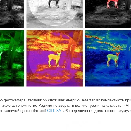
або фотокамера, тепловізор споживає енергію, але так як компактність п
икою автономністю. Радимо не звертати великої уваги на кількість mAh,
еї зазвичай це тип батареї
CR123A
або підключення додаткового акумул