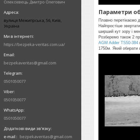
Олексієвець Дмитро Олегович
Параметри об
вулиця Межигірська, 56, Київ,
Плавно перетікаємо до
Україна
Найпростіше звертати
ширший кут зору і ме
Розберемо також 2 п
AGM Adder TS50-384
https://bezpeka-veritas.com.ua/
1750м. Який обирати 
bezpekaveritas@gmail.com
0501050077
0501050077
0501050077
e-mail
bezpekaveritas@gmail.com