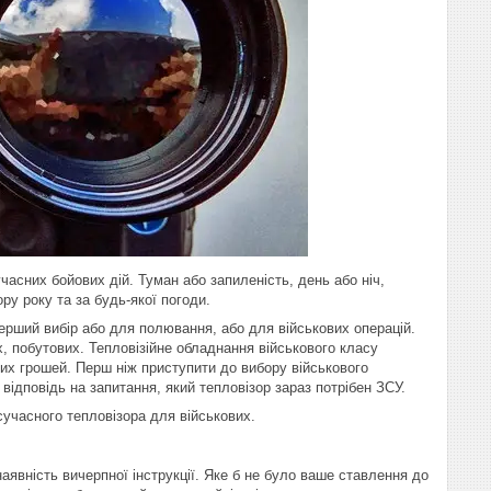
асних бойових дій. Туман або запиленість, день або ніч,
ру року та за будь-якої погоди.
ерший вибір або для полювання, або для військових операцій.
, побутових. Тепловізійне обладнання військового класу
них грошей. Перш ніж приступити до вибору військового
відповідь на запитання, який тепловізор зараз потрібен ЗСУ.
сучасного тепловізора для військових.
аявність вичерпної інструкції. Яке б не було ваше ставлення до