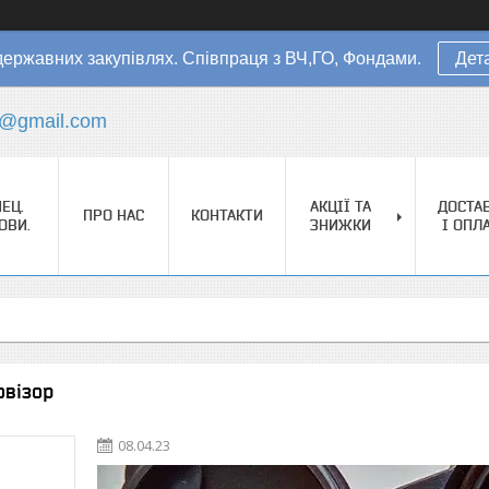
державних закупівлях. Співпраця з ВЧ,ГО, Фондами.
Дет
s@gmail.com
ЕЦ.
АКЦІЇ ТА
ДОСТА
ПРО НАС
КОНТАКТИ
ОВИ.
ЗНИЖКИ
І ОПЛ
овізор
08.04.23