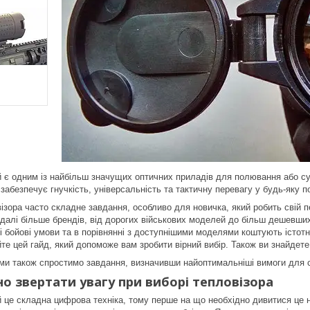
й є одним із найбільш значущих оптичних приладів для полювання або суч
забезпечує гнучкість, універсальність та тактичну перевагу у будь-яку по
ізора часто складне завдання, особливо для новичка, який робить свій п
далі більше брендів, від дорогих військових моделей до більш дешевших
і бойові умови та в порівнянні з доступнішими моделями коштують істот
те цей гайд, який допоможе вам зробити вірний вибір. Також ви знайдете 
ті ми також спростимо завдання, визначивши найоптимальніші вимоги для 
о звертати увагу при виборі тепловізора
й це складна цифрова техніка, тому перше на що необхідно дивитися це н