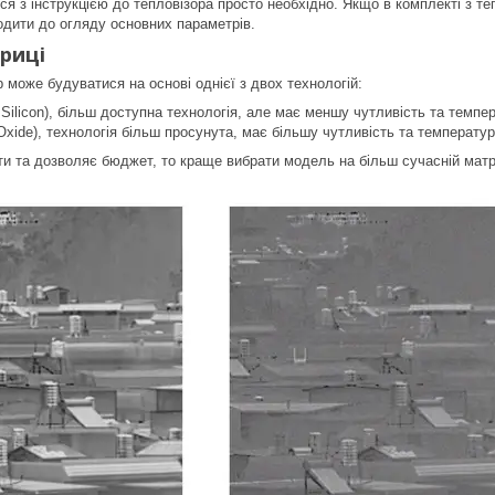
ся з інструкцією до тепловізора просто необхідно. Якщо в комплекті з те
одити до огляду основних параметрів.
риці
 може будуватися на основі однієї з двох технологій:
Silicon), більш доступна технологія, але має меншу чутливість та темпе
xide), технологія більш просунута, має більшу чутливість та температур
ти та дозволяє бюджет, то краще вибрати модель на більш сучасній матри