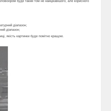
пловізором буде такий том не найцікавішого, але корисного
ратурний діапазон;
ний діапазон;
ці, якість картинки буде помітно кращою.