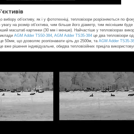
’єктивів
 вибору об’єктиву, як і у фототехніці, тепловізори розрізняються по фоку
 увагу на розмір об’єктива, чим більше його діаметр, тим якіснішим буде
нший масштаб картинки (30 мм і менше). Найчастіше у тепловізорах вико
риклади
AGM Adder TS50-384
,
AGM Adder TS35-384
це два тепловізори од
це 50мм, що дозволяє розпізнавати ціль до 2500м, та
AGM Adder TS35-3
це вже рішення індивідуальне, обидва тепловізійних приціла використов