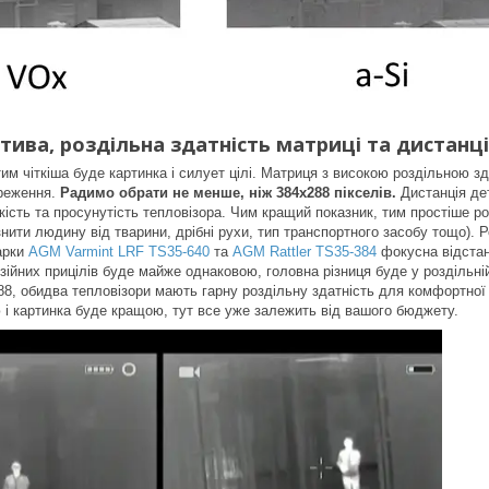
тива, роздільна здатність матриці та дистанція
м чіткіша буде картинка і силует цілі. Матриця з високою роздільною зд
реження.
Радимо обрати не менше, ніж 384х288 пікселів.
Дистанція дет
кість та просунутість тепловізора. Чим кращий показник, тим простіше роз
ізнити людину від тварини, дрібні рухи, тип транспортного засобу тощо)
арки
AGM Varmint LRF TS35-640
та
AGM Rattler TS35-384
фокусна відстан
ізійних прицілів буде майже однаковою, головна різниця буде у роздільні
88, обидва тепловізори мають гарну роздільну здатність для комфортної 
 і картинка буде кращою, тут все уже залежить від вашого бюджету.