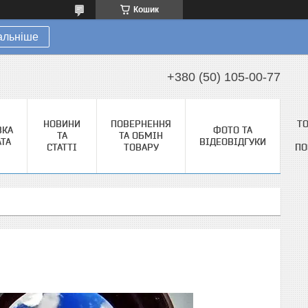
Кошик
альніше
+380 (50) 105-00-77
НОВИНИ
ПОВЕРНЕННЯ
Т
ВКА
ФОТО ТА
ТА
ТА ОБМІН
АТА
ВІДЕОВІДГУКИ
СТАТТІ
ТОВАРУ
ПО