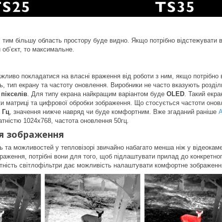
 тим більшу область простору буде видно. Якщо потрібно відстежувати 
 об’єкт, то максимальне.
ливо покладатися на власні враження від роботи з ним, якщо потрібно в
ть, тип екрану та частоту оновлення. Виробники не часто вказують розді
8
пікселів
. Для типу екрана найкращим варіантом буде
OLED
. Такий екра
и матриці та цифрової обробки зображення. Що стосується частоти онов
0 Гц
, значення нижче навряд чи буде комфортним. Вже згаданий раніше
A
атністю 1024x768, частота оновлення 50гц.
я зображення
ь та можливостей у тепловізорі звичайно набагато менша ніж у відеокамер
браження, потрібні вони для того, щоб підлаштувати прилад до конкретног
анітність світлофільтри дає можливість налаштувати комфортне зображенн