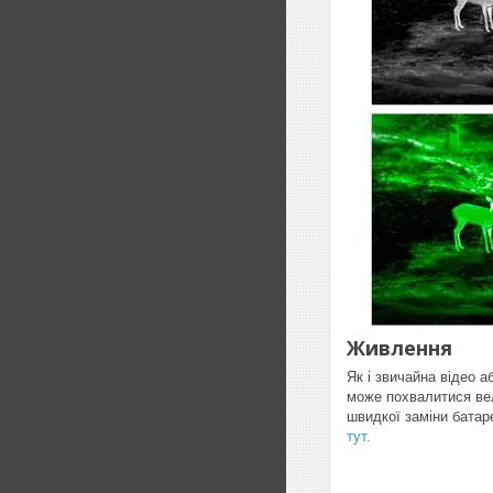
Живлення
Як і звичайна відео 
може похвалитися вел
швидкої заміни батар
тут.