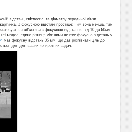
сній відстані, світлосилі та діаметру передньої лінзи.
 картинка. З фокусною відстані простіше: чим вона менша, тим
ристовується об’єктиви з фокусною відстанню від 10 до 50мм.
нієї моделі єдина різниця між ними це вже фокусна відстань у
84
має фокусну відстань 35 мм, що дає розпізнати ціль до
уються для для ваших конкретних задач.