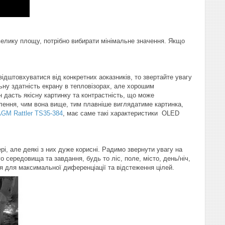
велику площу, потрібно вибирати мінімальне значення. Якщо
ідштовхуватися від конкретних аоказників, то звертайте увагу
льну здатність екрану в тепловізорах, але хорошим
н дасть якісну картинку та контрастність, що може
лення, чим вона вище, тим плавніше виглядатиме картинка,
GM Rattler TS35-384
, має саме такі характеристики OLED
і, але деякі з них дуже корисні. Радимо звернути увагу на
о середовища та завдання, будь то ліс, поле, місто, день/ніч,
я для максимальної диференціації та відстеження цілей.