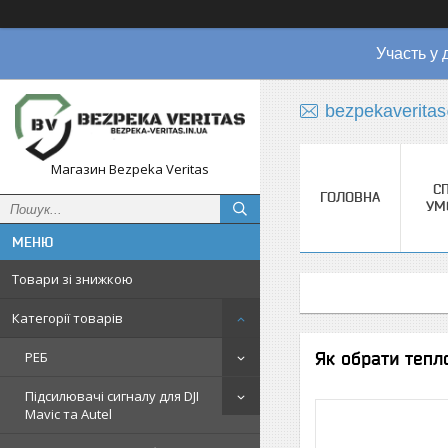
Участь у 
bezpekaverita
Магазин Bezpeka Veritas
СП
ГОЛОВНА
УМ
Товари зі знижкою
Категорії товарів
Як обрати тепл
РЕБ
Підсилювачі сигналу для DJI
Mavic та Autel