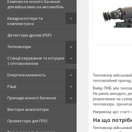
Комплекти нічного бачення
для військових на автомобіль
Квадрокоптери та
комплектуючі
Детектори дронів (РЕР)
Тепловізори
Станції керування та котушки
з оптоволокном
Енергонезалежність
Тепловізор військови
тепловізійний прилад 
Рації
Вибір ПНБ або теплов
На ринок виходить де
Прилади нічного бачення
розраховане на сувор
тепловізора, прочитай
Векторні аналізатори
Наприкінці цієї стат
На що потрібн
Прожектори для ППО
Тепловізор військови