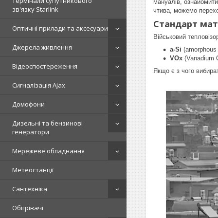
Термінали супутникового
мануалів, ознайомити
зв'язку Starlink
чтива, можемо перех
Стандарт мат
Оптичні прилади та аксесуари
Військовий тепловізор
Джерела живлення
a-Si
(amorphous 
VOx
(Vanadium O
Відеоспостереження
Якщо є з чого вибира
Сигналізація Ajax
Домофони
Дизельні та бензинові
генератори
Мережеве обладнання
Метеостанції
Сантехніка
Обігрівачі