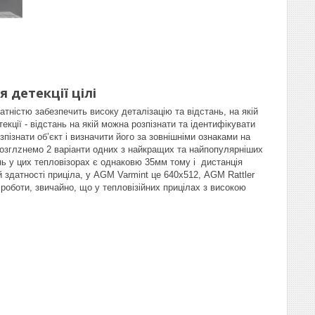
 детекції цілі
атністю забезпечить високу деталізацію та відстань, на якій
екції - відстань на якій можна розпізнати та ідентифікувати
пізнати об’єкт і визначити його за зовнішніми ознаками на
. Розглzнемо 2 варіанти одних з найкращих та найпопулярніших
ь у цих тепловізорах є однаковю 35мм тому і дистанція
й здатності приціла, у AGM Varmint це 640х512, AGM Rattler
роботи, звичайно, що у тепловізійних прицілах з високою