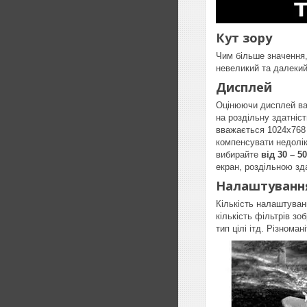
Кут зору
Чим більше значення,
невеликий та далекий
Дисплей
Оцінюючи дисплей важ
на роздільну здатніс
вважається 1024х76
компенсувати недолік
вибирайте
від 30 – 5
екран, роздільною зд
Налаштуванн
Кількість налаштуван
кількість фільтрів зо
тип цілі ітд. Різном