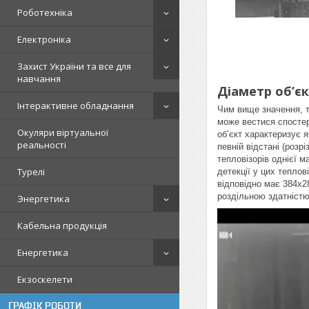
Роботехніка
Електроніка
Захист України та все для
навчання
Діаметр об’єк
Інтерактивне обладнання
Чим вище значення, ти
може вестися спосте
Окуляри віртуальної
об’єкт характеризує я
реальності
певній відстані (розр
тепловізорів однієї м
Турелі
детекції у цих теплов
відповідно має 384х2
роздільною здатністю
Энергетика
Кабельна продукція
Енергетика
Екзоскелети
ГРАФІК РОБОТИ