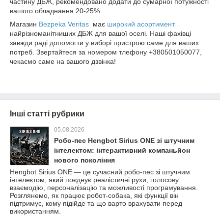
частину ДБЖ, рекомендовано додати до сумарної потужності
вашого обладнання 20-25%
Магазин
Bezpeka Veritas
має
широкий асортимент
найрізноманітниших ДБЖ для вашої оселі. Наші фахівці
завжди раді допомогти у виборі пристрою саме для ваших
потреб. Звертайтеся за номером тлефону +380501050077,
чекаємо саме на вашого дзвінка!
Інші статті рубрики
05.08.2026
Робо-пес Hengbot Sirius ONE зі штучним
інтелектом: інтерактивний компаньйон
нового покоління
Hengbot Sirius ONE — це сучасний робо-пес зі штучним
інтелектом, який поєднує реалістичні рухи, голосову
взаємодію, персоналізацію та можливості програмування.
Розглянемо, як працює робот-собака, які функції він
підтримує, кому підійде та що варто врахувати перед
використанням.