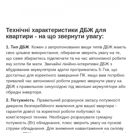
Технічні характеристики ДБЖ для
квартири - на що звернути увагу:
1. Тип ДБЖ
. Кожен з запропонованих вище типів ДБЖ мають
своє цільвое використання, обираючи зверніть увагу на те,
що саме збираєтесь підключати та на час автономної робити
яку хотіли би мати. Звичайні лінійно-інтерктивні ДБЖ з
вбудованим акумулятром здатні протриматись 5-7хв, що
достатньо для коректного завершння ПК. якщо вам потрібно
тривалий час автономної роботи радимо звернути увагу на
ДБЖ з правильною синусоїдою під звонішні акумулятори або
гібридні інвертори.
2. Потужність
. Правильний розрахунок запасу потужності
джерела безперебійного живлення для вашої квартири -
гарантія довгої та коректної роботи побутової та
комп'ютерної техніки. Необхідно розрахувати сумарну
потужність (Вт) обладнання, плюс зверніть увагу на пускові
струми обладнання. Для зниження навантаження на силову