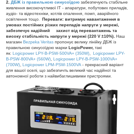
2.
ДБЖ із правильною синусоїдою
забезпечують стабільне
живлення високочутливої IT - апаратури, побутових приладів,
аудіо- та відеотехніки, котлів опалення, помп, аварійного
освітлення тощо.
Переваги: витримує навантаження в
умовах постійних різких перепадів напруги у мережі,
забезпечує надійний захист від перевантажень та
високу стабільність напруги у мережі (
220 V ±10%).
Наш
магазин
Bezpeka Veritas
пропонує велику лінійку ДБЖ із
правильною синусоїдою марки
LogicPower,
такі
як:
Logicpower LPY-B-PSW-500VA+ (350W)
,
Logicpower LPY-
B-PSW-800VA+ (560W)
,
Logicpower LPY-B-PSW-1000VA+
(700W)
,
Logicpower LPM-PSW-1500VA
- прекрасний варіант
для вашої оселі, що забезпичть великий час надійної та
автономної роботи з найвибаглишивими пристроями.