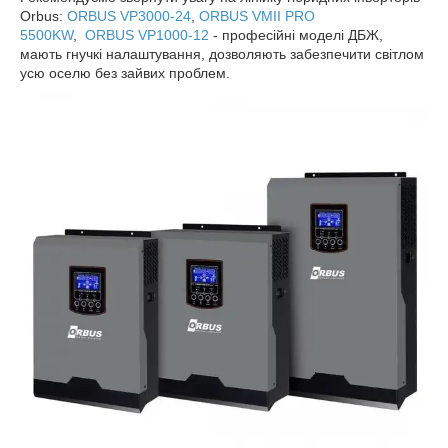
Orbus:
ORBUS VP3000-24
,
ORBUS VMII PRO
5500KW
,
ORBUS VP1000-12
- професійні моделі ДБЖ,
мають гнучкі налаштування, дозволяють забезпечити світлом
усю оселю без зайвих проблем.