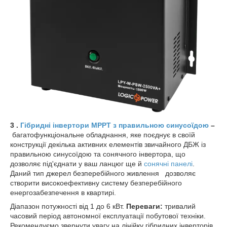
3 .
Гібридні інвертори
МРРТ з правильною синусоїдою
–
багатофункціональне обладнання, яке поєднує в своїй
конструкції декілька активних елементів звичайного ДБЖ із
правильною синусоїдою та сонячного інвертора, що
дозволяє під'єднати у ваш ланцюг ще й
сонячні панелі
.
Даний тип джерел безперебійного живлення
дозволяє
створити високоефективну систему безперебійного
енергозабезпечення в квартирі.
Діапазон потужності від 1 до 6 кВт.
Переваги:
тривалий
часовий період автономної експлуатації побутової техніки.
Рекомендуємо звернути увагу на лінійку гібридних інверторів