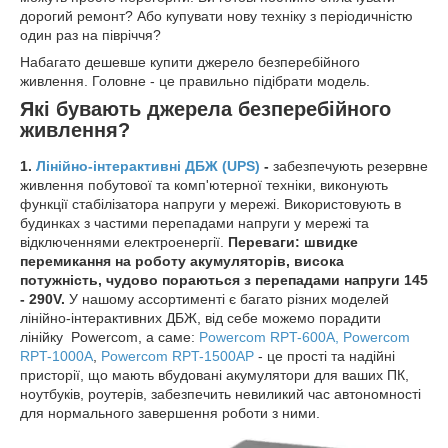
дорогий ремонт? Або купувати нову техніку з періодичністю
один раз на півріччя?
Набагато дешевше купити джерело безперебійного
живлення. Головне - це правильно підібрати модель.
Які бувають джерела безперебійного
живлення?
1.
Лінійно-інтерактивні ДБЖ (UPS)
-
забезпечують резервне
живлення побутової та комп'ютерної техніки, виконують
функції стабілізатора напруги у мережі. Використовують в
будинках з частими перепадами напруги у мережі та
відключеннями електроенергії.
Переваги: швидке
перемикання на роботу акумуляторів, висока
потужність, чудово пораються з перепадами напруги 145
- 290V.
У нашому ассортименті є багато різних моделей
лінійно-інтерактивних ДБЖ, від себе можемо порадити
лінійку Powercom, а саме:
Powercom RPT-600A,
Powercom
RPT-1000A
,
Powercom RPT-1500AP
- це прості та надійні
присторії, що мають вбудовані акумулятори для ваших ПК,
ноутбуків, роутерів, забезпечить невиликий час автономності
для нормального завершення роботи з ними.