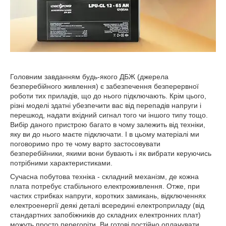
Головним завданням будь-якого ДБЖ (джерела
безперебійного живлення) є забезпечення безперервної
роботи тих приладів, що до нього підключають. Крім цього,
різні моделі здатні убезпечити вас від перепадів напруги і
перешкод, надати вхідний сигнал того чи іншого типу тощо.
Вибір даного пристрою багато в чому залежить від техніки,
яку ви до нього маєте підключати. І в цьому матеріалі ми
поговоримо про те чому варто застосовувати
безперебійники, якими вони бувають і як вибрати керуючись
потрібними характеристиками.
Сучасна побутова техніка - складний механізм, де кожна
плата потребує стабільного електроживлення. Отже, при
частих стрибках напруги, коротких замикань, відключеннях
електроенергії деякі деталі всередині електроприладу (від
стандартних запобіжників до складних електронних плат)
можуть просто перегоріти. Ви готові постійно оплачувати