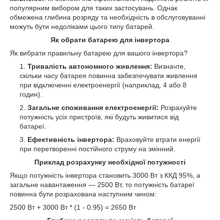
популярним вибором для таких застосувань. Однак
обмежена глибина розряду та необхідність в обслуговуванні
можуть бути недоліками цього типу батарей.
Як обрати батарею для інвертора
Як вибрати правильну батарею для вашого інвертора?
Тривалість автономного живлення:
Визначте,
скільки часу батарея повинна забезпечувати живлення
при відключенні електроенергії (наприклад, 4 або 8
годин).
Загальне споживання електроенергії:
Розрахуйте
потужність усіх пристроїв, які будуть живитися від
батареї.
Ефективність інвертора:
Враховуйте втрати енергії
при перетворенні постійного струму на змінний.
Приклад розрахунку необхідної потужності
Якщо потужність інвертора становить 3000 Вт з ККД 95%, а
загальне навантаження — 2500 Вт, то потужність батареї
повинна бути розрахована наступним чином:
2500 Вт + 3000 Вт * (1 - 0.95) = 2650 Вт