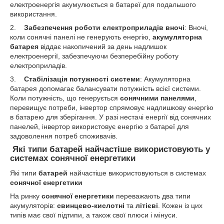
електроенергія акумулюється в батареї для подальшого
використання.
2.
Забезпечення роботи електроприладів вночі
: Вночі,
коли сонячні панелі не генерують енергію,
акумуляторна
батарея
віддає накопичений за день надлишок
електроенергії, забезпечуючи безперебійну роботу
електроприладів.
3.
Стабілізація потужності системи
: Акумуляторна
батарея допомагає балансувати потужність всієї системи.
Коли потужність, що генерується
сонячними панелями
,
перевищує потреби, інвертор спрямовує надлишкову енергію
в батарею для зберігання. У разі нестачі енергії від сонячних
панелей, інвертор використовує енергію з батареї для
задоволення потреб споживачів.
Які типи батарей найчастіше використовують у
системах сонячної енергетики
Які типи
батарей
найчастіше використовуються в системах
сонячної енергетики
На ринку
сонячної енергетики
переважають два типи
акумуляторів:
свинцево-кислотні
та
літієві
. Кожен із цих
типів має свої підтипи, а також свої плюси і мінуси.