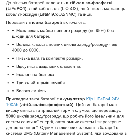
До літієвих батарей належать
літій-залізо-фосфатні
(LiFePO4)
, літій-кобальтові (LiCoO2), літій-нікель-марганець-
кобальт-оксидні (LiNiMnCoO2/NMC) та інші.
Переваги
літієвих батарей
включають:
Можливість майже повного розряду (до 95%) без
шкоди для батареї.
Велика кількість повних циклів заряду/розряду - від
4000 до 6000.
Низька вага та компактні розміри.
Відсутність шкідливих елементів.
Екологічна безпека.
Тривалий термін служби.
Висока ємність.
Прикладом такої батареї є
акумулятор
Kijo LiFePo4 24V
100Ah
(
літій-залізо-фосфатний)
. Цей тип батареї має
високу ємність та тривалий термін служби, що перевищує
5000
циклів заряду/розряду, що робить його ідеальним для
систем сонячної енергії, автономних систем і як резервне
джерело енергії. Одним із ключових елементів батареї є
система BMS (Battery Management System), яка вбудована в