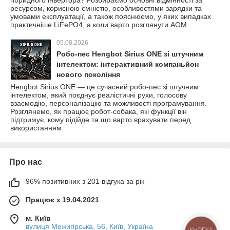
гібридного інвертора? Розбираємо основні відмінності за
ресурсом, корисною ємністю, особливостями зарядки та
умовами експлуатації, а також пояснюємо, у яких випадках
практичніше LiFePO4, а коли варто розглянути AGM.
05.08.2026
Робо-пес Hengbot Sirius ONE зі штучним
інтелектом: інтерактивний компаньйон
нового покоління
Hengbot Sirius ONE — це сучасний робо-пес зі штучним
інтелектом, який поєднує реалістичні рухи, голосову
взаємодію, персоналізацію та можливості програмування.
Розглянемо, як працює робот-собака, які функції він
підтримує, кому підійде та що варто врахувати перед
використанням.
Про нас
96% позитивних з 201 відгука за рік
Працює з 19.04.2021
м. Київ
вулиця Межигірська, 56, Київ, Україна