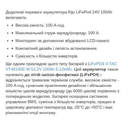
Додаткові переваги акумулятора Kijo LiFePo4 24V 100Ah
включають:
Висока ємність: 100 А-год.
Максимальний струм заряду/розряду: 100 А.
Моніторинг за допомогою вбудованої LCD-панелі.
Компактний дизайн і легкість встановлення.
Сумісність з більшістю інверторів.
Ще одним прикладом цього типу батарей є L
iFePO4 V-TAC
VT48100E-W 51,2V 100Ah 5.12kWh
. Цей
акумулятор
також
належить
до літій-залізо-фосфатних (LiFePO4
) і
відрізняється тривалим терміном служби, високою ємністю -
100 А-год, сучасним практичним дизайном і збільшеною
кількістю циклів заряду/розряду (до 6000 циклів) порівняно з
попередньою моделлю. Батарея оснащена системою
управління BMS, сумісна з більшістю інверторів, працює в
широкому діапазоні температур від -20°C до +50°C і має
різноманітні опції монтажу.