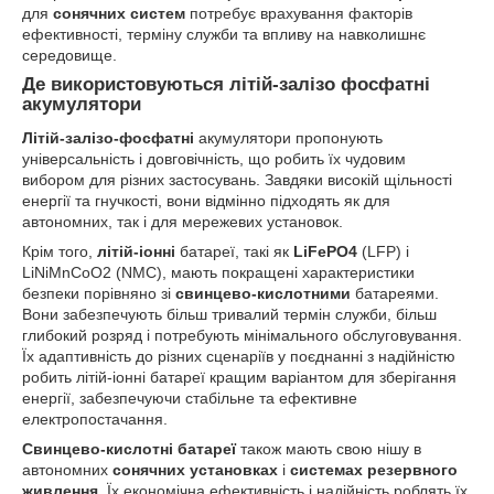
для
сонячних систем
потребує врахування факторів
ефективності, терміну служби та впливу на навколишнє
середовище.
Де використовуються літій-залізо фосфатні
акумулятори
Літій-залізо-фосфатні
акумулятори пропонують
універсальність і довговічність, що робить їх чудовим
вибором для різних застосувань. Завдяки високій щільності
енергії та гнучкості, вони відмінно підходять як для
автономних, так і для мережевих установок.
Крім того,
літій-іонні
батареї, такі як
LiFePO4
(LFP) і
LiNiMnCoO2 (NMC), мають покращені характеристики
безпеки порівняно зі
свинцево-кислотними
батареями.
Вони забезпечують більш тривалий термін служби, більш
глибокий розряд і потребують мінімального обслуговування.
Їх адаптивність до різних сценаріїв у поєднанні з надійністю
робить літій-іонні батареї кращим варіантом для зберігання
енергії, забезпечуючи стабільне та ефективне
електропостачання.
Свинцево-кислотні батареї
також мають свою нішу в
автономних
сонячних установках
і
системах резервного
живлення
. Їх економічна ефективність і надійність роблять їх