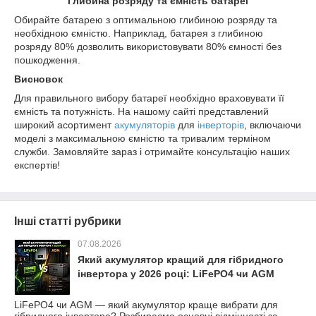
Глибина розряду та ємність батареї
Обирайте батарею з оптимальною глибиною розряду та
необхідною ємністю. Наприклад, батарея з глибиною
розряду 80% дозволить використовувати 80% ємності без
пошкодження.
Висновок
Для правильного вибору батареї необхідно враховувати її
ємність та потужність. На нашому сайті представлений
широкий асортимент
акумуляторів
для
інверторів
, включаючи
моделі з максимальною ємністю та тривалим терміном
служби. Замовляйте зараз і отримайте консультацію наших
експертів!
Інші статті рубрики
07.08.2026
Який акумулятор кращий для гібридного
інвертора у 2026 році: LiFePO4 чи AGM
LiFePO4 чи AGM — який акумулятор краще вибрати для